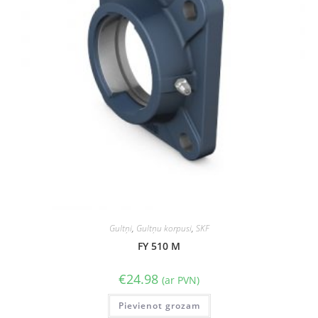
Gultņi
,
Gultņu korpusi
,
SKF
FY 510 M
€
24.98
(ar PVN)
Pievienot grozam