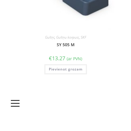
Gultņi
,
Gultņu korpusi
,
SKF
SY 505 M
€
13.27
(ar PVN)
Pievienot grozam