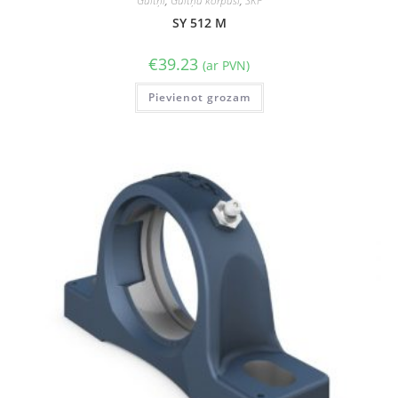
Gultņi
,
Gultņu korpusi
,
SKF
SY 512 M
€
39.23
(ar PVN)
Pievienot grozam