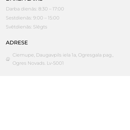
Darba dienās: 8:30 – 17:00
Sestdienās: 9:00 – 15:00
Svētdienās: Slēgts
ADRESE
Ciemupe, Daugavpils iela 1a, Ogresgala pag.,
Ogres Novads. Lv-5001