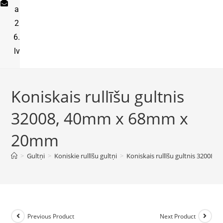
a
2
6.
lv
Koniskais rullīšu gultnis
32008, 40mm x 68mm x
20mm
>
Gultņi
>
Koniskie rullīšu gultņi
>
Koniskais rullīšu gultnis 3200
Previous Product
Next Product