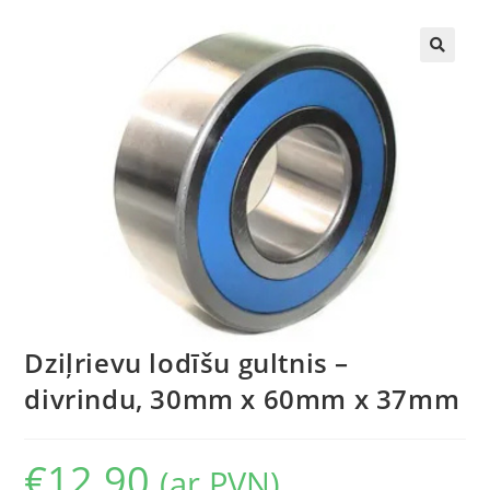
🔍
Dziļrievu lodīšu gultnis –
divrindu, 30mm x 60mm x 37mm
€
12.90
(ar PVN)