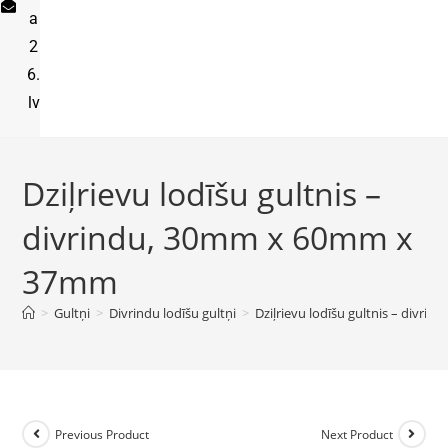
a
2
6.
lv
Dziļrievu lodīšu gultnis –
divrindu, 30mm x 60mm x
37mm
>
Gultņi
>
Divrindu lodīšu gultņi
>
Dziļrievu lodīšu gultnis – div
Previous Product
Next Product