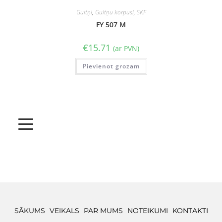
Gultņi
,
Gultņu korpusi
,
SKF
FY 507 M
€
15.71
(ar PVN)
Pievienot grozam
SĀKUMS
VEIKALS
PAR MUMS
NOTEIKUMI
KONTAKTI