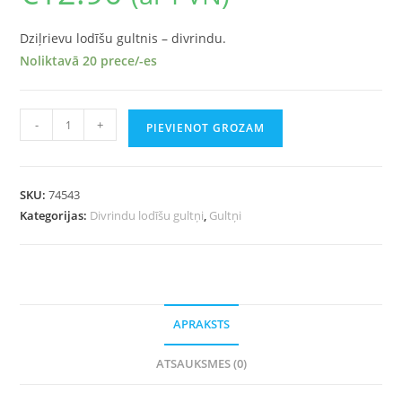
Dziļrievu lodīšu gultnis – divrindu.
Noliktavā 20 prece/-es
-
+
PIEVIENOT GROZAM
SKU:
74543
Kategorijas:
Divrindu lodīšu gultņi
,
Gultņi
APRAKSTS
ATSAUKSMES (0)