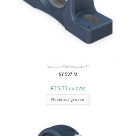
Gultņi
,
Gultņu korpusi
,
SKF
SY 507 M
€
15.71
(ar PVN)
Pievienot grozam