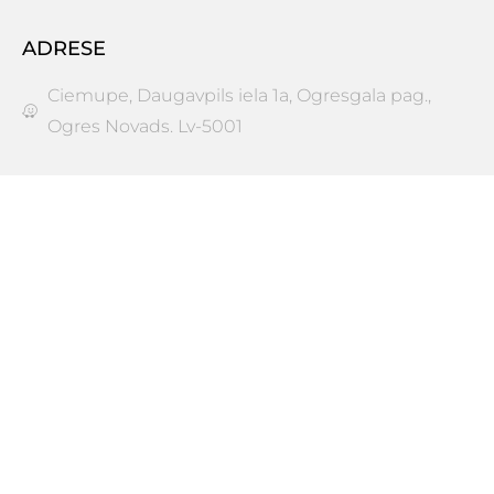
ADRESE
Ciemupe, Daugavpils iela 1a, Ogresgala pag.,
Ogres Novads. Lv-5001