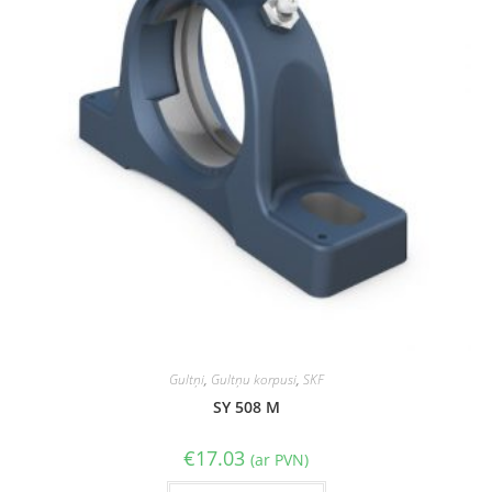
Gultņi
,
Gultņu korpusi
,
SKF
SY 508 M
€
17.03
(ar PVN)