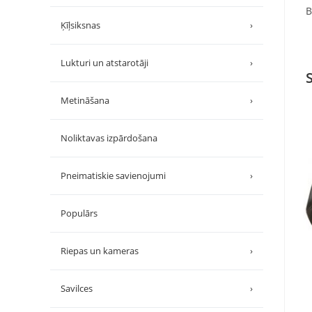
B
Ķīļsiksnas
›
Lukturi un atstarotāji
›
Metināšana
›
Noliktavas izpārdošana
Pneimatiskie savienojumi
›
Populārs
Riepas un kameras
›
Savilces
›