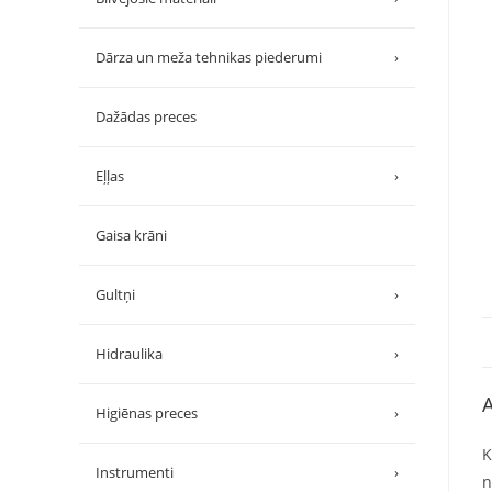
Dārza un meža tehnikas piederumi
›
Dažādas preces
Eļļas
›
Gaisa krāni
Gultņi
›
Hidraulika
›
A
Higiēnas preces
›
K
Instrumenti
›
n