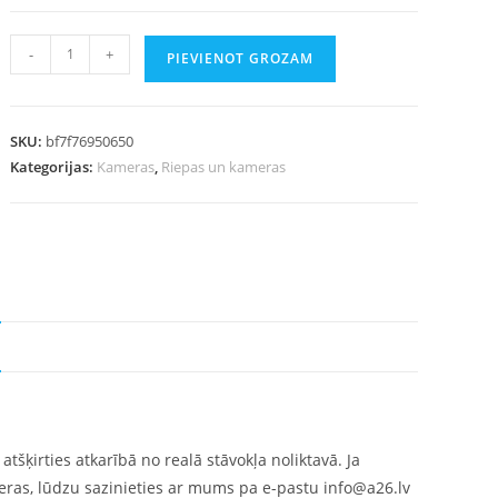
-
+
PIEVIENOT GROZAM
SKU:
bf7f76950650
Kategorijas:
Kameras
,
Riepas un kameras
tšķirties atkarībā no realā stāvokļa noliktavā. Ja
meras, lūdzu sazinieties ar mums pa e-pastu info@a26.lv