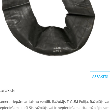
APRAKSTS
praksts
amera riepām ar taisnu ventīli. Ražotājs T-GUM Polija. Ražotājs var a
epieciešams tieši šis ražotājs vai ir nepieciešama cita ražotāja ka