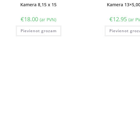
Kamera 8,15 x 15
Kamera 13×5,00
€
18.00
€
12.95
(ar PVN)
(ar P
Pievienot grozam
Pievienot gro