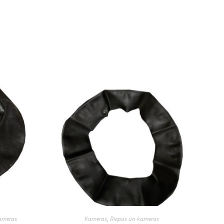
ameras
Kameras
,
Riepas un kameras