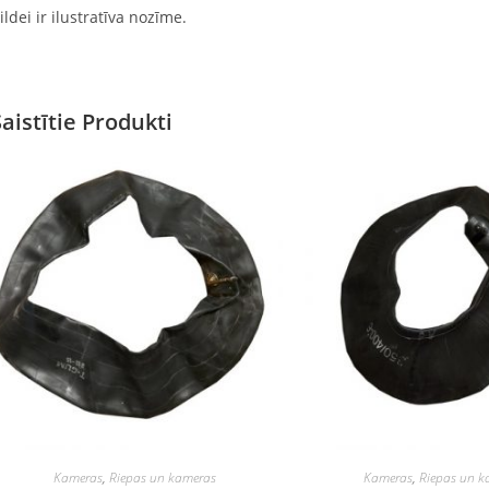
ildei ir ilustratīva nozīme.
Saistītie Produkti
Kameras
,
Riepas un kameras
Kameras
,
Riepas un k