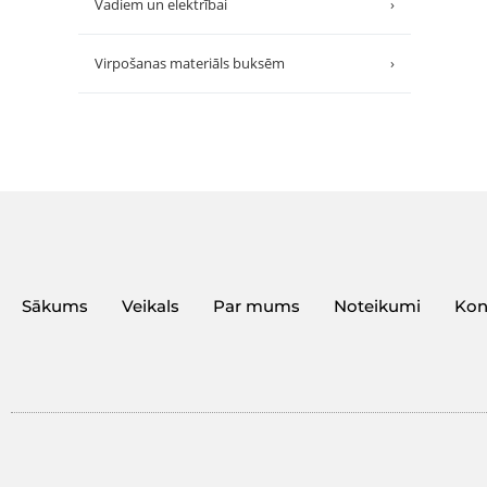
Vadiem un elektrībai
›
Virpošanas materiāls buksēm
›
Sākums
Veikals
Par mums
Noteikumi
Kon