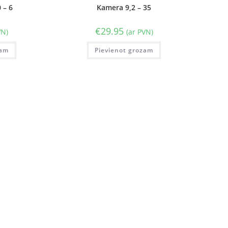
 – 6
Kamera 9,2 – 35
€
29.95
VN)
(ar PVN)
zam
Pievienot grozam