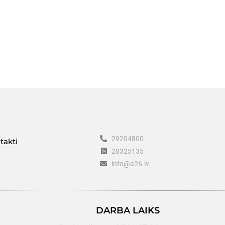
29204800
takti
28325135
info@a26.lv
DARBA LAIKS