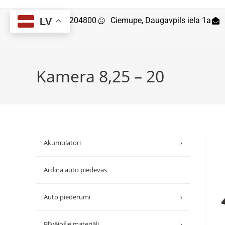
29204800
Ciemupe, Daugavpils iela 1a
LV
Kamera 8,25 – 20
Akumulatori
›
Ardina auto piedevas
Auto piederumi
›
Blīvējošie materiāli
›