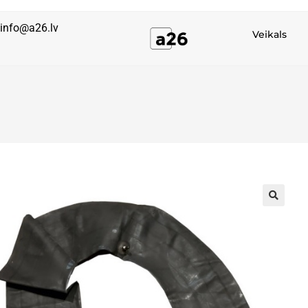
info@a26.lv
Veikals
🔍