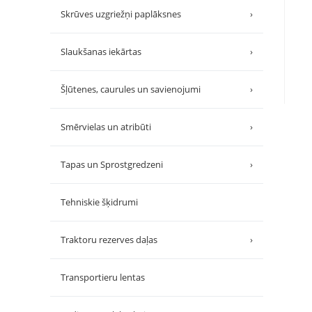
Skrūves uzgriežņi paplāksnes
›
Slaukšanas iekārtas
›
Šļūtenes, caurules un savienojumi
›
Smērvielas un atribūti
›
Tapas un Sprostgredzeni
›
Tehniskie šķidrumi
Traktoru rezerves daļas
›
Transportieru lentas