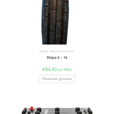
Riepas
,
Riepas un kameras
Riepa 6 – 16
€
84.00
(ar PVN)
Pievienot grozam