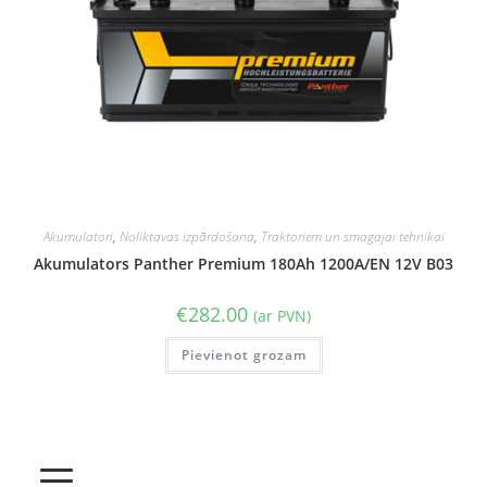
Akumulatori
,
Noliktavas izpārdošana
,
Traktoriem un smagajai tehnikai
Akumulators Panther Premium 180Ah 1200A/EN 12V B03
€
282.00
(ar PVN)
Pievienot grozam