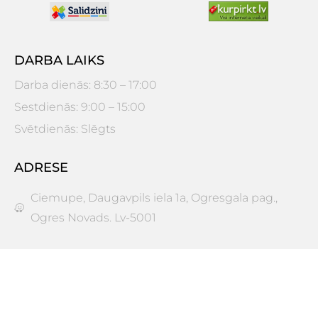
DARBA LAIKS
Darba dienās: 8:30 – 17:00
Sestdienās: 9:00 – 15:00
Svētdienās: Slēgts
ADRESE
Ciemupe, Daugavpils iela 1a, Ogresgala pag.,
Ogres Novads. Lv-5001