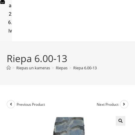
a
2
6.
lv
Riepa 6.00-13
>
Riepas un kameras
>
Riepas
>
Riepa 6.00-13
Previous Product
Next Product
🔍