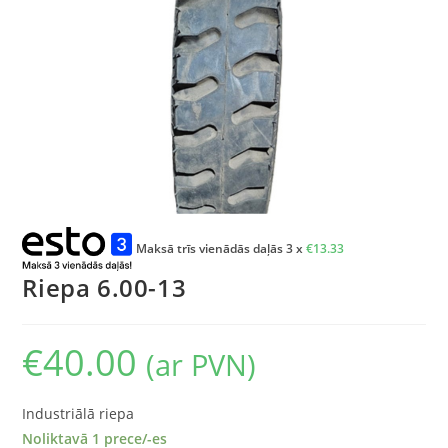
Maksā trīs vienādās daļās 3 x
€
13.33
Riepa 6.00-13
€
40.00
(ar PVN)
Industriālā riepa
Noliktavā 1 prece/-es