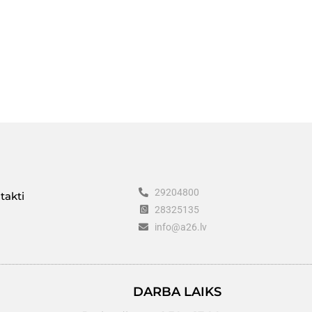
29204800
takti
28325135
info@a26.lv
DARBA LAIKS