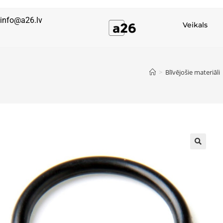
info@a26.lv
Veikals
>
Blīvējošie materiāli
🔍