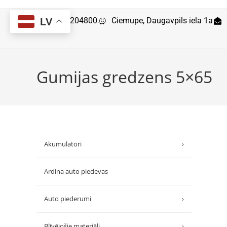
29204800
Ciemupe, Daugavpils iela 1a
LV
Gumijas gredzens 5×65
Akumulatori
›
Ardina auto piedevas
Auto piederumi
›
Blīvējošie materiāli
›