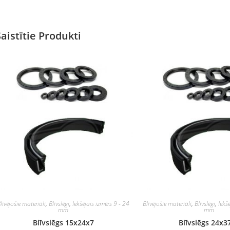
Saistītie Produkti
līvējošie materiāli
,
Blīvslēgi
,
Iekšējais izmērs 9 - 24
Blīvējošie materiāli
,
Blīvslēgi
,
Iekš
mm
mm
Blīvslēgs 15x24x7
Blīvslēgs 24x3