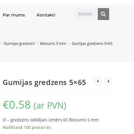
Par mums
Kontakti
>
Gumijas gredzeni
>
Biezums 5 mm
>
Gumijas gredzens 5×65
Gumijas gredzens 5×65
€
0.58
(ar PVN)
O – gredzens Iekšējais izmērs 65 Biezums 5 mm
Noliktavā 100 prece/-es