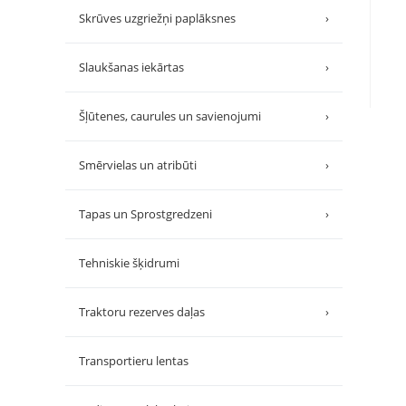
Skrūves uzgriežņi paplāksnes
›
Slaukšanas iekārtas
›
Šļūtenes, caurules un savienojumi
›
Smērvielas un atribūti
›
Tapas un Sprostgredzeni
›
Tehniskie šķidrumi
Traktoru rezerves daļas
›
Transportieru lentas