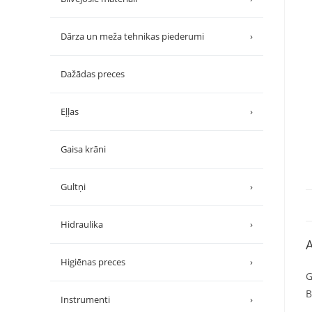
Dārza un meža tehnikas piederumi
›
Dažādas preces
Eļļas
›
Gaisa krāni
Gultņi
›
Hidraulika
›
A
Higiēnas preces
›
G
B
Instrumenti
›