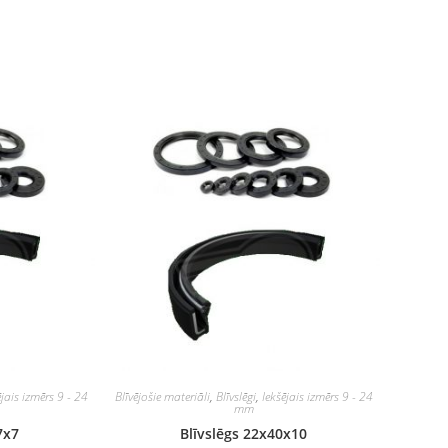
ējais izmērs 9 - 24
Blīvējošie materiāli
,
Blīvslēgi
,
Iekšējais izmērs 9 - 24
mm
7x7
Blīvslēgs 22x40x10