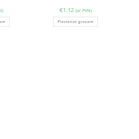
€
1.12
N)
(ar PVN)
zam
Pievienot grozam