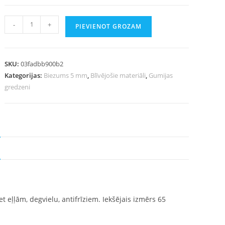
-
+
PIEVIENOT GROZAM
SKU:
03fadbb900b2
Kategorijas:
Biezums 5 mm
,
Blīvējošie materiāli
,
Gumijas
gredzeni
 eļļām, degvielu, antifrīziem. Iekšējais izmērs 65