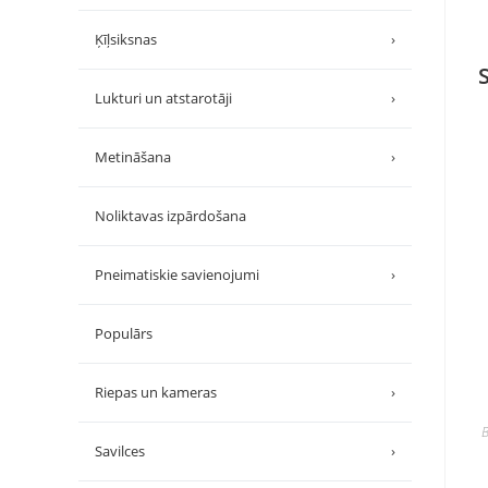
Ķīļsiksnas
›
Lukturi un atstarotāji
›
Metināšana
›
Noliktavas izpārdošana
Pneimatiskie savienojumi
›
Populārs
Riepas un kameras
›
B
Savilces
›