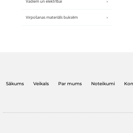
Vadiem un elektrībai
›
Virpošanas materiāls buksēm
›
Sākums
Veikals
Par mums
Noteikumi
Kon