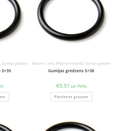
i
,
Gumijas gredzeni
Biezums 5 mm
,
Blīvējošie materiāli
,
Gumijas gredzeni
s 5×35
Gumijas gredzens 5×38
€
0.51
N)
(ar PVN)
zam
Pievienot grozam