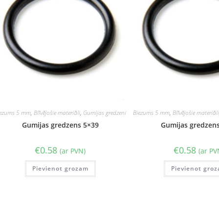
iezums 5 mm
,
Blīvējošie materiāli
,
Gumijas gredzeni
Biezums 5 mm
,
Blīvējošie materiāl
Gumijas gredzens 5×39
Gumijas gredzen
€
0.58
€
0.58
(ar PVN)
(ar PV
Pievienot grozam
Pievienot gro