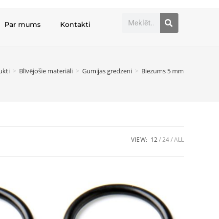
Par mums
Kontakti
ukti
>
Blīvējošie materiāli
>
Gumijas gredzeni
>
Biezums 5 mm
VIEW:
12
24
ALL