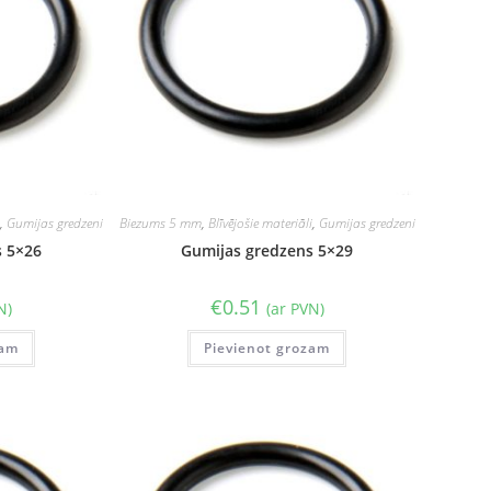
i
,
Gumijas gredzeni
Biezums 5 mm
,
Blīvējošie materiāli
,
Gumijas gredzeni
s 5×26
Gumijas gredzens 5×29
€
0.51
N)
(ar PVN)
zam
Pievienot grozam