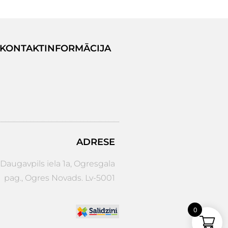
KONTAKTINFORMĀCIJA
ADRESE
augavpils iela 1a, Ogresgala
pag., Ogres Novads. Lv-5001
0