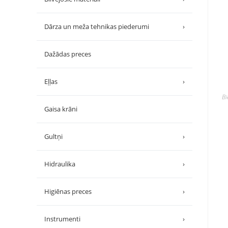
Dārza un meža tehnikas piederumi
›
Dažādas preces
Eļļas
›
B
Gaisa krāni
Gultņi
›
Hidraulika
›
Higiēnas preces
›
Instrumenti
›