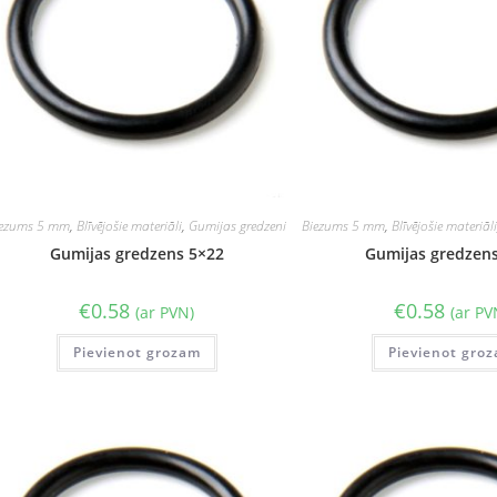
iezums 5 mm
,
Blīvējošie materiāli
,
Gumijas gredzeni
Biezums 5 mm
,
Blīvējošie materiāl
Gumijas gredzens 5×22
Gumijas gredzen
€
0.58
€
0.58
(ar PVN)
(ar PV
Pievienot grozam
Pievienot gro