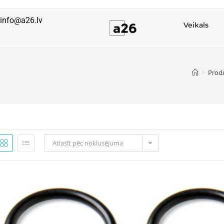
info@a26.lv
Veikals
>
Prod
Atlasīt pēc noklusējuma