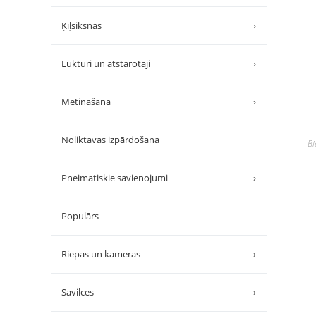
Ķīļsiksnas
›
Lukturi un atstarotāji
›
Metināšana
›
Noliktavas izpārdošana
B
Pneimatiskie savienojumi
›
Populārs
Riepas un kameras
›
Savilces
›