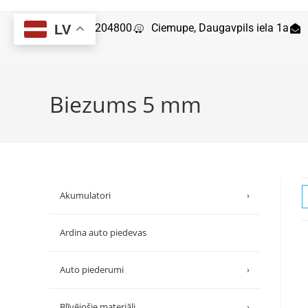
29204800
Ciemupe, Daugavpils iela 1a
LV
Biezums 5 mm
Akumulatori
›
Ardina auto piedevas
Auto piederumi
›
Blīvējošie materiāli
›