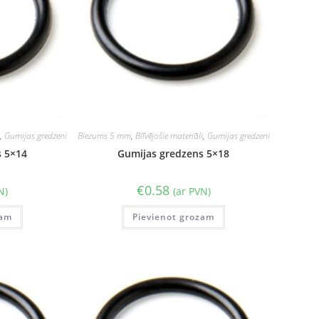
i
,
Gumijas gredzeni
Biezums 5 mm
,
Blīvējošie materiāli
,
Gumijas gredzeni
s 5×14
Gumijas gredzens 5×18
€
0.58
N)
(ar PVN)
zam
Pievienot grozam