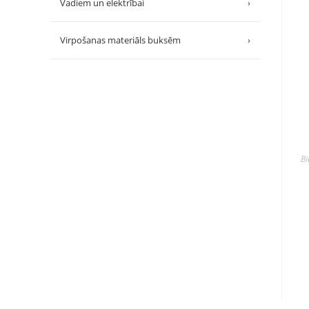
Vadiem un elektrībai
›
Virpošanas materiāls buksēm
›
B