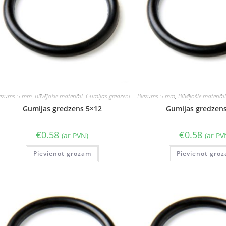
iezums 5 mm
,
Blīvējošie materiāli
,
Gumijas gredzeni
Biezums 5 mm
,
Blīvējošie materiāl
Gumijas gredzens 5×12
Gumijas gredzen
€
0.58
€
0.58
(ar PVN)
(ar PV
Pievienot grozam
Pievienot gro