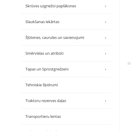
Skrūves uzgriežņi paplāksnes
›
Slaukšanas iekārtas
›
Šļūtenes, caurules un savienojumi
›
Smērvielas un atribūti
›
B
Tapas un Sprostgredzeni
›
Tehniskie šķidrumi
Traktoru rezerves daļas
›
Transportieru lentas