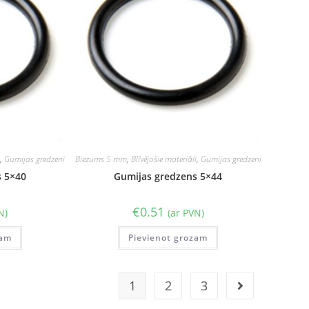
i
,
Gumijas gredzeni
Biezums 5 mm
,
Blīvējošie materiāli
,
Gumijas gredzeni
s 5×40
Gumijas gredzens 5×44
€
0.51
N)
(ar PVN)
zam
Pievienot grozam
1
2
3