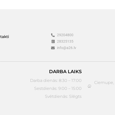
29204800
takti
28325135
info@a26.lv
DARBA LAIKS
Darba dienās: 8:30 – 17:00
Ciemupe, D
Sestdienās: 9:00 – 15:00
Svētdienās: Slēgts