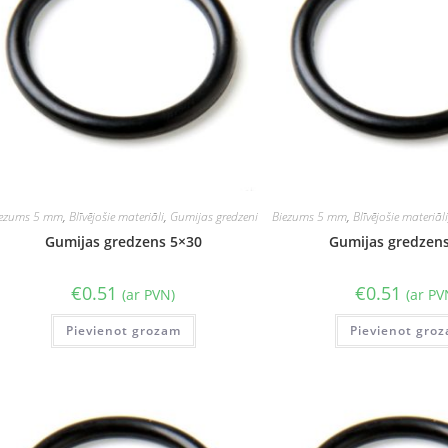
iezums 5 mm
,
Blīvējošie materiāli
,
Gumijas gredzeni
Biezums 5 mm
,
Blīvējošie materiāl
Gumijas gredzens 5×30
Gumijas gredzen
€
0.51
€
0.51
(ar PVN)
(ar PV
Pievienot grozam
Pievienot gro