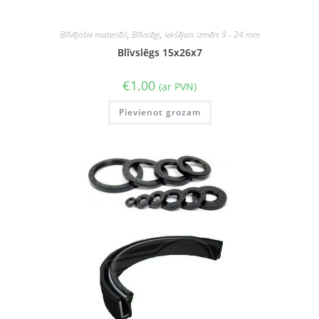
Blīvējošie materiāli
,
Blīvslēgi
,
Iekšējais izmērs 9 - 24 mm
Blīvslēgs 15x26x7
€
1.00
(ar PVN)
Pievienot grozam