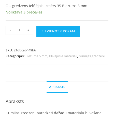
O – gredzens Iekšējais izmērs 35 Biezums 5 mm
Noliktavā 5 prece/-es
-
+
PIEVIENOT GROZAM
SKU:
21dbcab449b6
Kategorijas:
Biezums 5 mm
,
Blīvējošie materiāli
,
Gumijas gredzeni
APRAKSTS
Apraksts
Gumijas gredzeni paredzēti dažādu materiālu blīvēšanai.