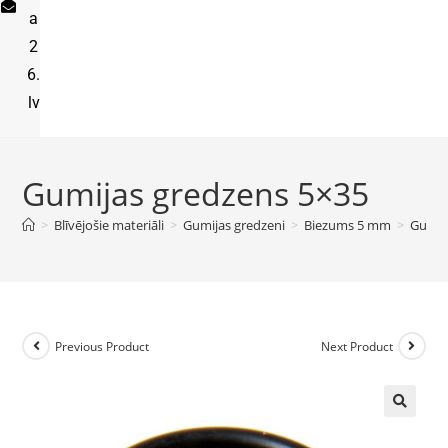
a
2
6.
lv
Gumijas gredzens 5×35
>
Blīvējošie materiāli
>
Gumijas gredzeni
>
Biezums 5 mm
>
Gumij
Previous Product
Next Product
🔍