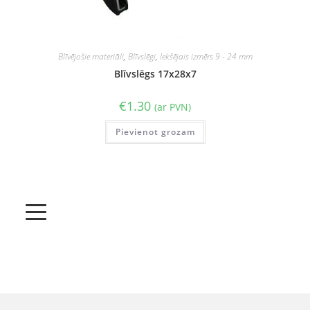
Blīvējošie materiāli
,
Blīvslēgi
,
Iekšējais izmērs 9 - 24 mm
Blīvslēgs 17x28x7
€
1.30
(ar PVN)
Pievienot grozam