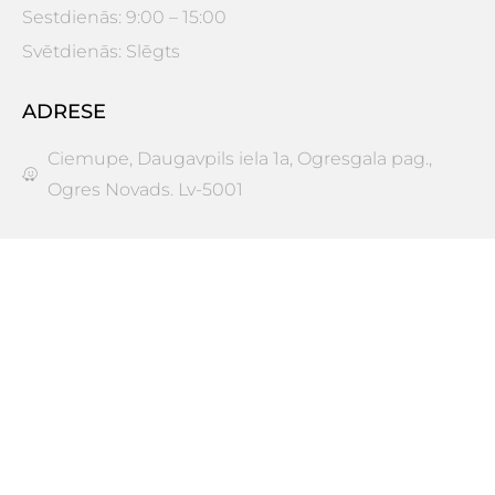
Sestdienās: 9:00 – 15:00
Svētdienās: Slēgts
ADRESE
Ciemupe, Daugavpils iela 1a, Ogresgala pag.,
Ogres Novads. Lv-5001