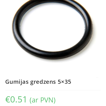
Gumijas gredzens 5×35
€
0.51
(ar PVN)