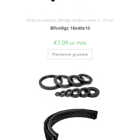
Blīvējošie materiāli
,
Blīvslēgi
,
Iekšējais izmērs 9 - 24 mm
Blīvslēgs 18x40x10
€
1.09
(ar PVN)
Pievienot grozam