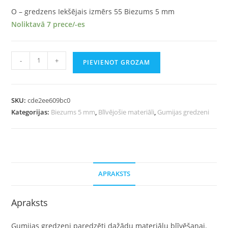
O – gredzens Iekšējais izmērs 55 Biezums 5 mm
Noliktavā 7 prece/-es
-
+
PIEVIENOT GROZAM
SKU:
cde2ee609bc0
Kategorijas:
Biezums 5 mm
,
Blīvējošie materiāli
,
Gumijas gredzeni
APRAKSTS
Apraksts
Gumijas gredzeni paredzēti dažādu materiālu blīvēšanai.