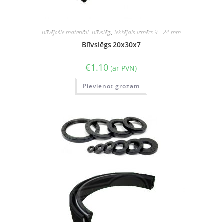
Blīvējošie materiāli
,
Blīvslēgi
,
Iekšējais izmērs 9 - 24 mm
Blīvslēgs 20x30x7
€
1.10
(ar PVN)
Pievienot grozam