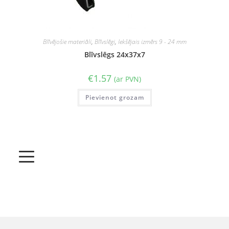
Blīvējošie materiāli
,
Blīvslēgi
,
Iekšējais izmērs 9 - 24 mm
Blīvslēgs 24x37x7
€
1.57
(ar PVN)
Pievienot grozam