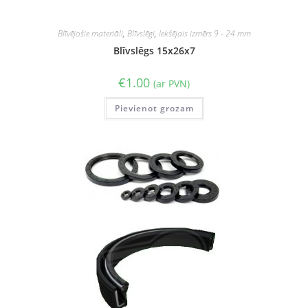
Blīvējošie materiāli
,
Blīvslēgi
,
Iekšējais izmērs 9 - 24 mm
Blīvslēgs 15x26x7
€
1.00
(ar PVN)
Pievienot grozam