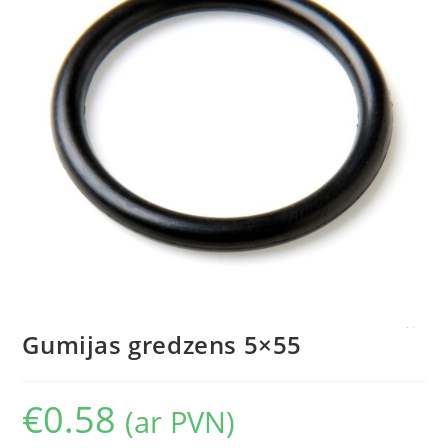
Gumijas gredzens 5×55
€
0.58
(ar PVN)