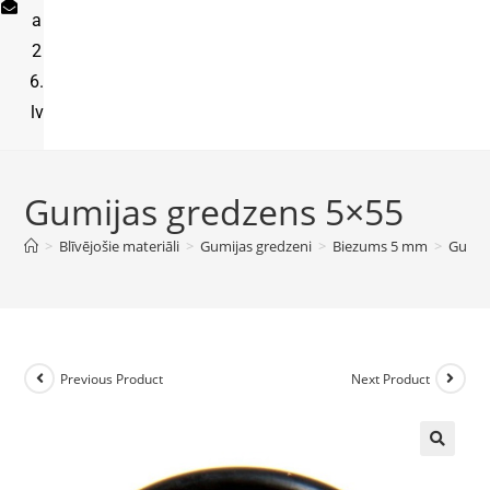
a
2
6.
lv
Gumijas gredzens 5×55
>
Blīvējošie materiāli
>
Gumijas gredzeni
>
Biezums 5 mm
>
Gumij
Previous Product
Next Product
🔍