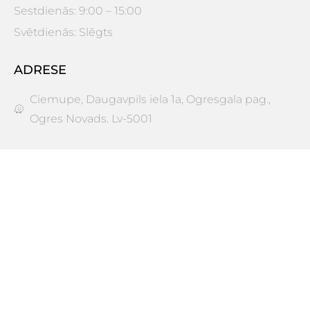
Sestdienās: 9:00 – 15:00
Svētdienās: Slēgts
ADRESE
Ciemupe, Daugavpils iela 1a, Ogresgala pag.,
Ogres Novads. Lv-5001