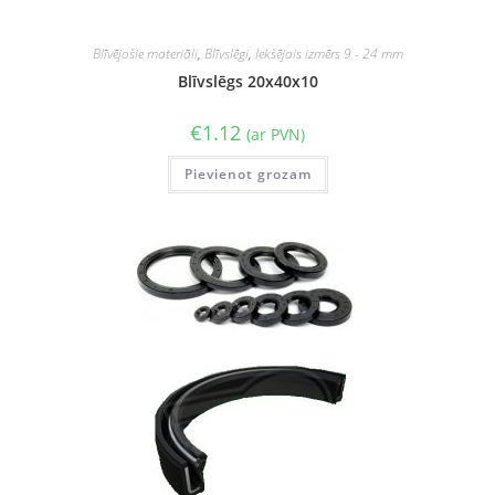
Blīvējošie materiāli
,
Blīvslēgi
,
Iekšējais izmērs 9 - 24 mm
Blīvslēgs 20x40x10
€
1.12
(ar PVN)
Pievienot grozam