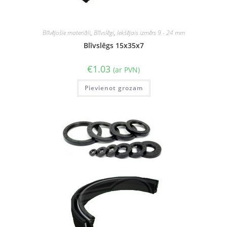
Blīvējošie materiāli
,
Blīvslēgi
,
Iekšējais izmērs 9 - 24 mm
Blīvslēgs 15x35x7
€
1.03
(ar PVN)
Pievienot grozam