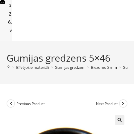
a
2
6.
lv
Gumijas gredzens 5×46
>
Blīvējošie materiāli
>
Gumijas gredzeni
>
Biezums 5 mm
>
Gumij
Previous Product
Next Product
🔍