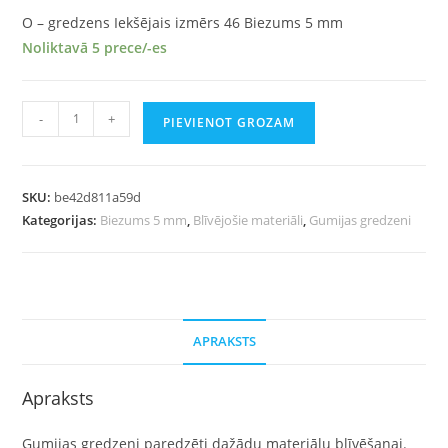
O – gredzens Iekšējais izmērs 46 Biezums 5 mm
Noliktavā 5 prece/-es
-
+
PIEVIENOT GROZAM
SKU:
be42d811a59d
Kategorijas:
Biezums 5 mm
,
Blīvējošie materiāli
,
Gumijas gredzeni
APRAKSTS
Apraksts
Gumijas gredzeni paredzēti dažādu materiālu blīvēšanai.