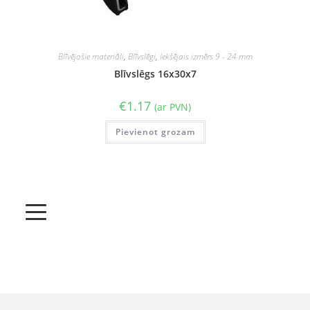
Blīvējošie materiāli
,
Blīvslēgi
,
Iekšējais izmērs 9 - 24 mm
Blīvslēgs 16x30x7
€
1.17
(ar PVN)
Pievienot grozam