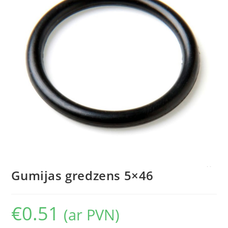
Gumijas gredzens 5×46
€
0.51
(ar PVN)