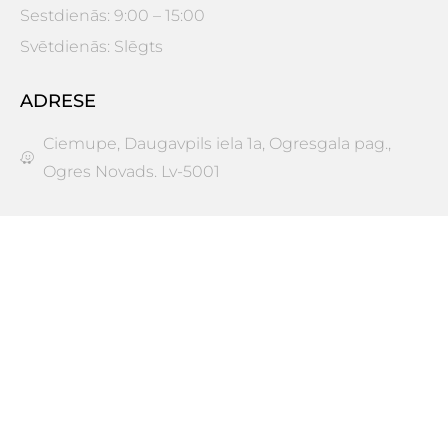
Sestdienās: 9:00 – 15:00
Svētdienās: Slēgts
ADRESE
Ciemupe, Daugavpils iela 1a, Ogresgala pag.,
Ogres Novads. Lv-5001