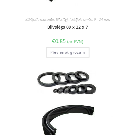
Blīvējošie materiāli
,
Blīvslēgi
,
Iekšējais izmērs 9 - 24 mm
Blīvslēgs 09 x 22 x 7
€
0.85
(ar PVN)
Pievienot grozam