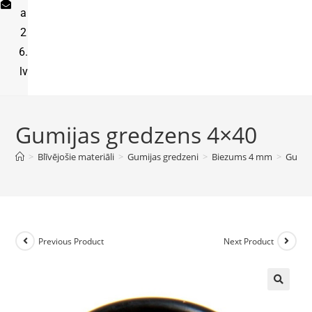
a
2
6.
lv
Gumijas gredzens 4×40
>
Blīvējošie materiāli
>
Gumijas gredzeni
>
Biezums 4 mm
>
Gumij
Previous Product
Next Product
🔍