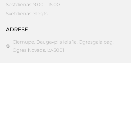
Sestdienās: 9:00 – 15:00
Svētdienās: Slēgts
ADRESE
Ciemupe, Daugavpils iela 1a, Ogresgala pag.,
Ogres Novads. Lv-5001