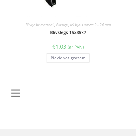
Blīvējošie materiāli
,
Blīvslēgi
,
Iekšējais izmērs 9 - 24 mm
Blīvslēgs 15x35x7
€
1.03
(ar PVN)
Pievienot grozam