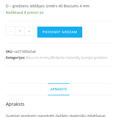
O – gredzens Iekšējais izmērs 40 Biezums 4 mm
Noliktavā 8 prece/-es
-
+
PIEVIENOT GROZAM
SKU:
ce271850a5a6
Kategorijas:
Biezums 4 mm
,
Blīvējošie materiāli
,
Gumijas gredzeni
APRAKSTS
Apraksts
Gumijas gredzeni paredzēti dažādu materiālu blīvēšanai.