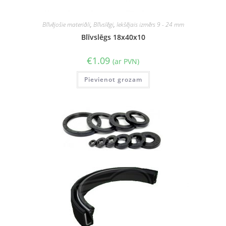
Blīvējošie materiāli
,
Blīvslēgi
,
Iekšējais izmērs 9 - 24 mm
Blīvslēgs 18x40x10
€
1.09
(ar PVN)
Pievienot grozam