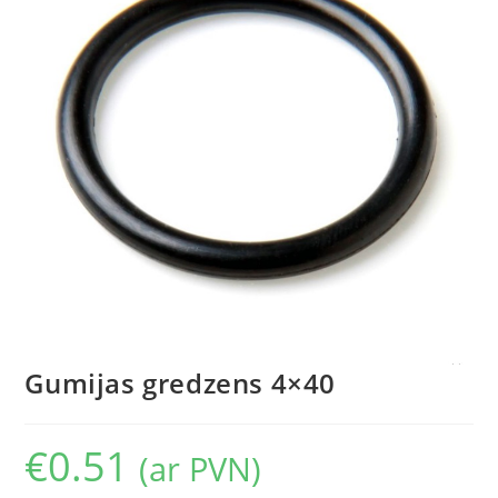
Gumijas gredzens 4×40
€
0.51
(ar PVN)