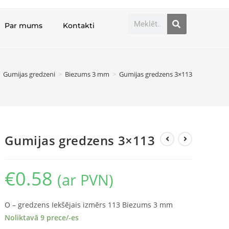
Par mums
Kontakti
Gumijas gredzeni
>
Biezums 3 mm
>
Gumijas gredzens 3×113
Gumijas gredzens 3×113
€
0.58
(ar PVN)
O – gredzens Iekšējais izmērs 113 Biezums 3 mm
Noliktavā 9 prece/-es