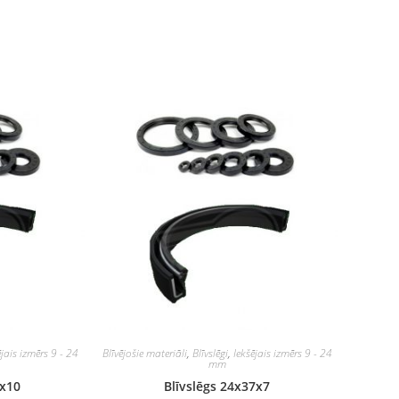
ējais izmērs 9 - 24
Blīvējošie materiāli
,
Blīvslēgi
,
Iekšējais izmērs 9 - 24
mm
7x10
Blīvslēgs 24x37x7