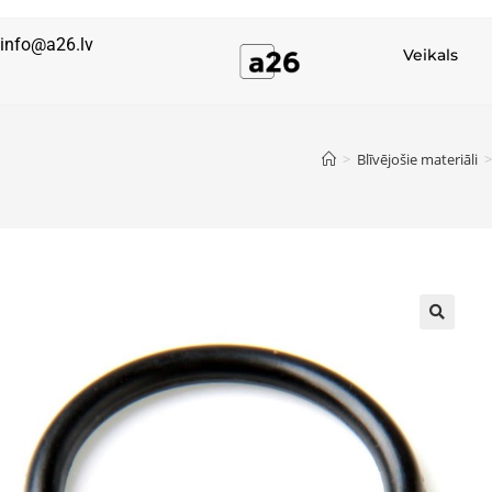
info@a26.lv
Veikals
>
Blīvējošie materiāli
>
🔍