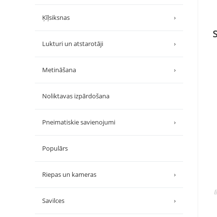
Ķīļsiksnas
›
Lukturi un atstarotāji
›
Metināšana
›
Noliktavas izpārdošana
Pneimatiskie savienojumi
›
Populārs
Riepas un kameras
›
B
Savilces
›