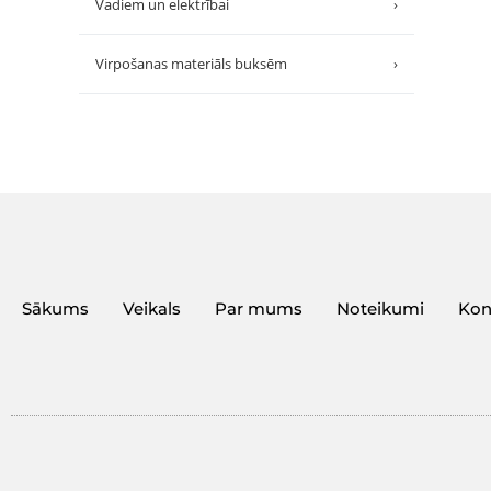
Vadiem un elektrībai
›
Virpošanas materiāls buksēm
›
Sākums
Veikals
Par mums
Noteikumi
Kon