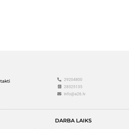
29204800
takti
28325135
info@a26.lv
DARBA LAIKS