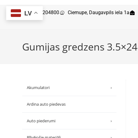
29204800
Ciemupe, Daugavpils iela 1a
LV
Gumijas gredzens 3.5×24
Akumulatori
›
Ardina auto piedevas
Auto piederumi
›
Blīvējošie materiāli
›