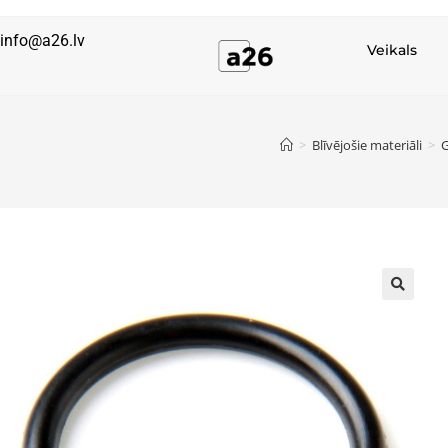
info@a26.lv
Veikals
>
Blīvējošie materiāli
>
G
🔍