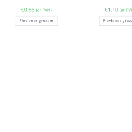
€
0.85
€
1.10
(ar PVN)
(ar PV
Pievienot grozam
Pievienot gro