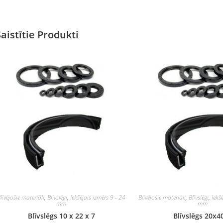
Saistītie Produkti
līvējošie materiāli
,
Blīvslēgi
,
Iekšējais izmērs 9 - 24
Blīvējošie materiāli
,
Blīvslēgi
,
Iekš
mm
mm
Blīvslēgs 10 x 22 x 7
Blīvslēgs 20x4