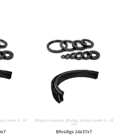
ējais izmērs 9 - 24
Blīvējošie materiāli
,
Blīvslēgi
,
Iekšējais izmērs 9 - 24
mm
0x7
Blīvslēgs 24x37x7