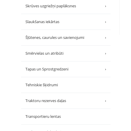
Skrūves uzgriežņi paplāksnes
›
Slaukšanas iekārtas
›
Šļūtenes, caurules un savienojumi
›
Smērvielas un atribūti
›
Tapas un Sprostgredzeni
›
Tehniskie šķidrumi
Traktoru rezerves daļas
›
Transportieru lentas