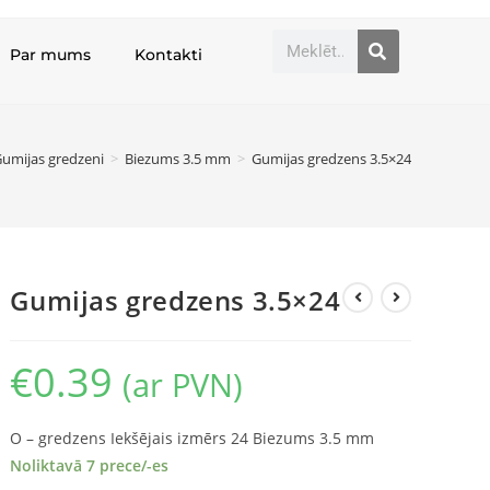
Par mums
Kontakti
umijas gredzeni
>
Biezums 3.5 mm
>
Gumijas gredzens 3.5×24
Gumijas gredzens 3.5×24
€
0.39
(ar PVN)
O – gredzens Iekšējais izmērs 24 Biezums 3.5 mm
Noliktavā 7 prece/-es