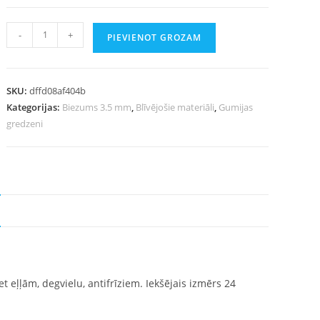
-
+
PIEVIENOT GROZAM
SKU:
dffd08af404b
Kategorijas:
Biezums 3.5 mm
,
Blīvējošie materiāli
,
Gumijas
gredzeni
 eļļām, degvielu, antifrīziem. Iekšējais izmērs 24