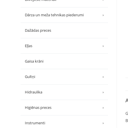
Dārza un meža tehnikas piederumi
›
Dažādas preces
Eļļas
›
Gaisa krāni
Gultņi
›
Hidraulika
›
A
Higiēnas preces
›
G
B
Instrumenti
›