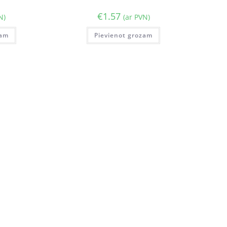
€
1.57
N)
(ar PVN)
zam
Pievienot grozam