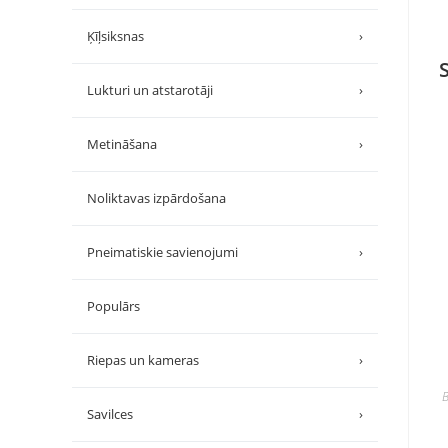
Ķīļsiksnas
›
Lukturi un atstarotāji
›
Metināšana
›
Noliktavas izpārdošana
Pneimatiskie savienojumi
›
Populārs
Riepas un kameras
›
B
Savilces
›