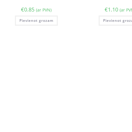
€
0.85
€
1.10
(ar PVN)
(ar PV
Pievienot grozam
Pievienot gro