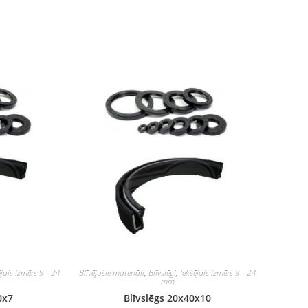
ējais izmērs 9 - 24
Blīvējošie materiāli
,
Blīvslēgi
,
Iekšējais izmērs 9 - 24
mm
0x7
Blīvslēgs 20x40x10