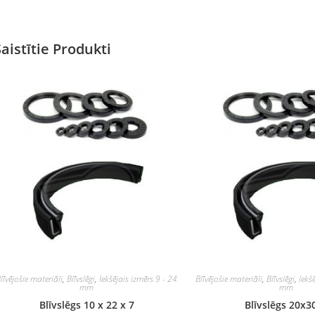
Saistītie Produkti
līvējošie materiāli
,
Blīvslēgi
,
Iekšējais izmērs 9 - 24
Blīvējošie materiāli
,
Blīvslēgi
,
Iekš
mm
mm
Blīvslēgs 10 x 22 x 7
Blīvslēgs 20x3