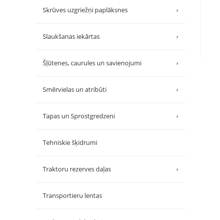
Skrūves uzgriežņi paplāksnes
›
Slaukšanas iekārtas
›
Šļūtenes, caurules un savienojumi
›
Smērvielas un atribūti
›
Tapas un Sprostgredzeni
›
Tehniskie šķidrumi
Traktoru rezerves daļas
›
Transportieru lentas