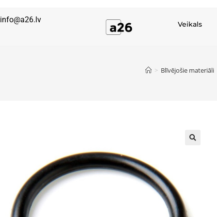
info@a26.lv
Veikals
>
Blīvējošie materiāli
🔍