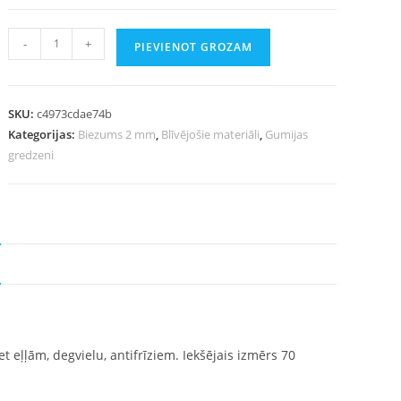
-
+
PIEVIENOT GROZAM
SKU:
c4973cdae74b
Kategorijas:
Biezums 2 mm
,
Blīvējošie materiāli
,
Gumijas
gredzeni
 eļļām, degvielu, antifrīziem. Iekšējais izmērs 70