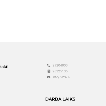
29204800
takti
28325135
info@a26.lv
DARBA LAIKS