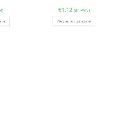
€
1.12
N)
(ar PVN)
zam
Pievienot grozam