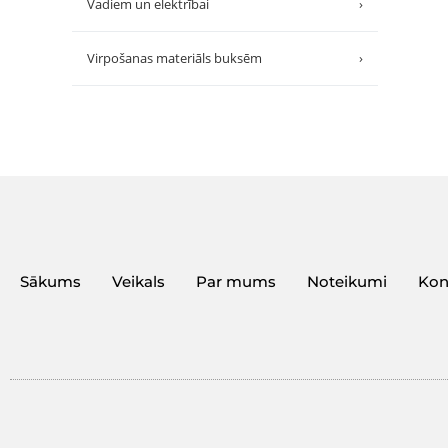
Vadiem un elektrībai
›
Virpošanas materiāls buksēm
›
Sākums
Veikals
Par mums
Noteikumi
Kon