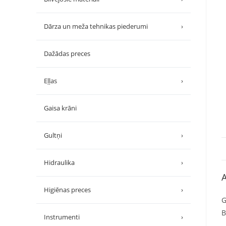
Dārza un meža tehnikas piederumi
›
Dažādas preces
Eļļas
›
Gaisa krāni
Gultņi
›
Hidraulika
›
A
Higiēnas preces
›
G
B
Instrumenti
›