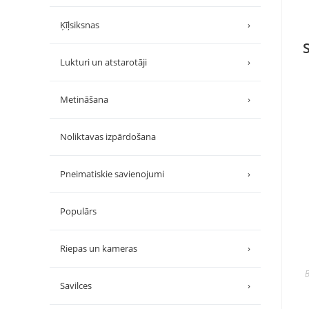
Ķīļsiksnas
›
Lukturi un atstarotāji
›
Metināšana
›
Noliktavas izpārdošana
Pneimatiskie savienojumi
›
Populārs
Riepas un kameras
›
B
Savilces
›