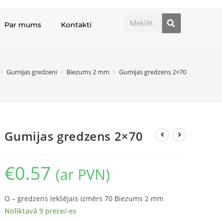
Par mums
Kontakti
>
Gumijas gredzeni
>
Biezums 2 mm
>
Gumijas gredzens 2×70
Gumijas gredzens 2×70
€
0.57
(ar PVN)
O – gredzens Iekšējais izmērs 70 Biezums 2 mm
Noliktavā 9 prece/-es