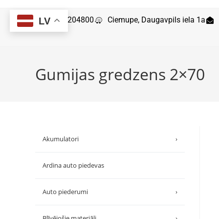
29204800
Ciemupe, Daugavpils iela 1a
LV
Gumijas gredzens 2×70
Akumulatori
›
Ardina auto piedevas
Auto piederumi
›
Blīvējošie materiāli
›