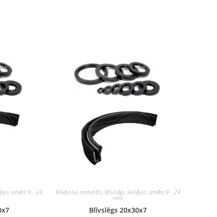
ējais izmērs 9 - 24
Blīvējošie materiāli
,
Blīvslēgi
,
Iekšējais izmērs 9 - 24
mm
0x7
Blīvslēgs 20x30x7