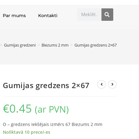
Par mums
Kontakti
>
Gumijas gredzeni
>
Biezums 2 mm
>
Gumijas gredzens 2×67
Gumijas gredzens 2×67
€
0.45
(ar PVN)
O – gredzens Iekšējais izmērs 67 Biezums 2 mm
Noliktavā 10 prece/-es