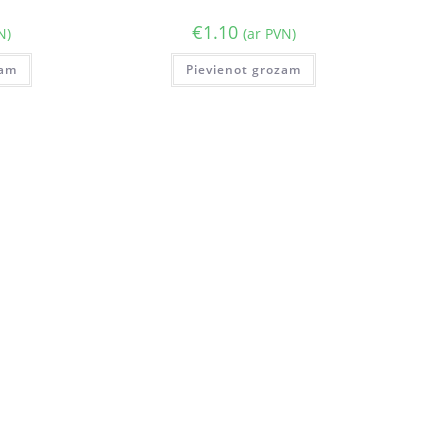
€
1.10
N)
(ar PVN)
zam
Pievienot grozam