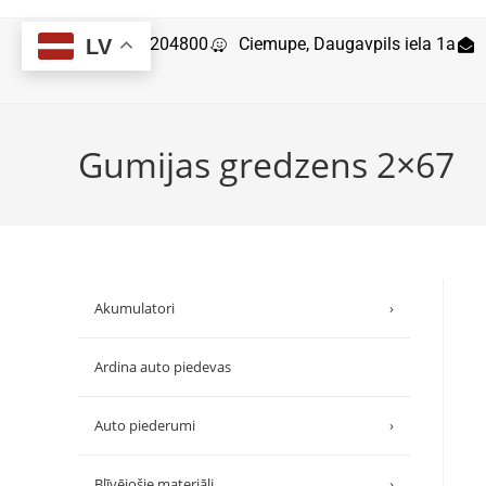
29204800
Ciemupe, Daugavpils iela 1a
LV
Gumijas gredzens 2×67
Akumulatori
›
Ardina auto piedevas
Auto piederumi
›
Blīvējošie materiāli
›