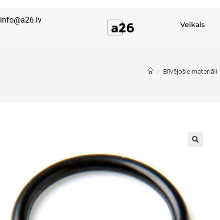
info@a26.lv
Veikals
>
Blīvējošie materiāli
🔍