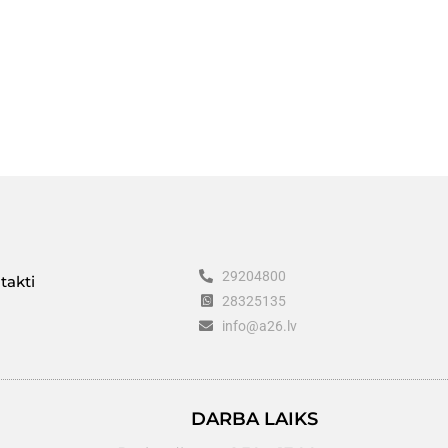
29204800
takti
28325135
info@a26.lv
DARBA LAIKS