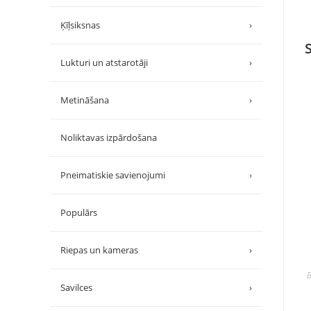
Ķīļsiksnas
›
Lukturi un atstarotāji
›
Metināšana
›
Noliktavas izpārdošana
Pneimatiskie savienojumi
›
Populārs
Riepas un kameras
›
B
Savilces
›