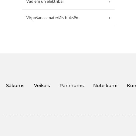
Vadiem un elektrībai
›
Virpošanas materiāls buksēm
›
Sākums
Veikals
Par mums
Noteikumi
Kon