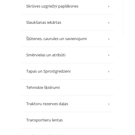
Skrūves uzgriežņi paplāksnes
›
Slaukšanas iekārtas
›
Šļūtenes, caurules un savienojumi
›
Smērvielas un atribūti
›
Tapas un Sprostgredzeni
›
Tehniskie šķidrumi
Traktoru rezerves daļas
›
Transportieru lentas