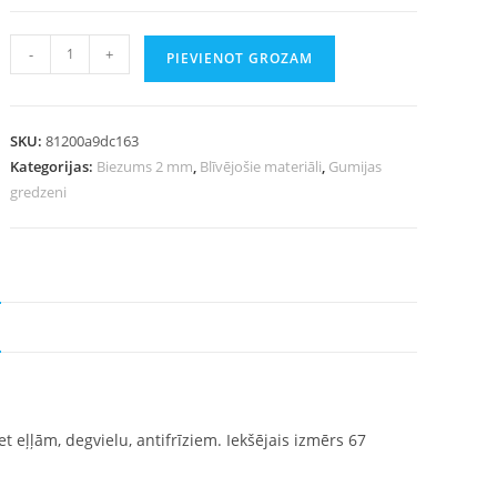
-
+
PIEVIENOT GROZAM
SKU:
81200a9dc163
Kategorijas:
Biezums 2 mm
,
Blīvējošie materiāli
,
Gumijas
gredzeni
 eļļām, degvielu, antifrīziem. Iekšējais izmērs 67