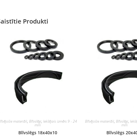
Saistītie Produkti
līvējošie materiāli
,
Blīvslēgi
,
Iekšējais izmērs 9 - 24
Blīvējošie materiāli
,
Blīvslēgi
,
Iekš
mm
mm
Blīvslēgs 18x40x10
Blīvslēgs 20x4