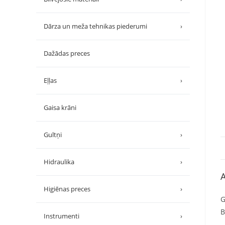
Dārza un meža tehnikas piederumi
›
Dažādas preces
Eļļas
›
Gaisa krāni
Gultņi
›
Hidraulika
›
A
Higiēnas preces
›
G
B
Instrumenti
›