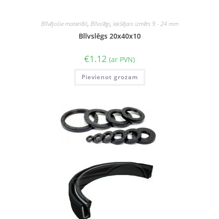
Blīvējošie materiāli
,
Blīvslēgi
,
Iekšējais izmērs 9 - 24 mm
Blīvslēgs 20x40x10
€
1.12
(ar PVN)
Pievienot grozam