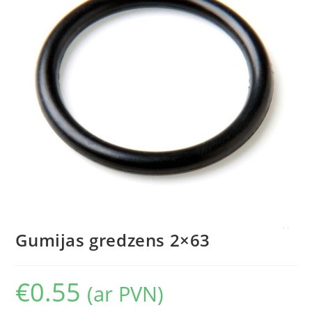
Gumijas gredzens 2×63
€
0.55
(ar PVN)