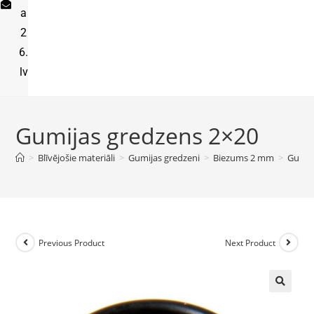
a
2
6.
lv
Gumijas gredzens 2×20
>
Blīvējošie materiāli
>
Gumijas gredzeni
>
Biezums 2 mm
>
Gumij
Previous Product
Next Product
🔍