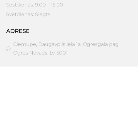
Sestdienās: 9:00 – 15:00
Svētdienās: Slēgts
ADRESE
Ciemupe, Daugavpils iela 1a, Ogresgala pag.,
Ogres Novads. Lv-5001