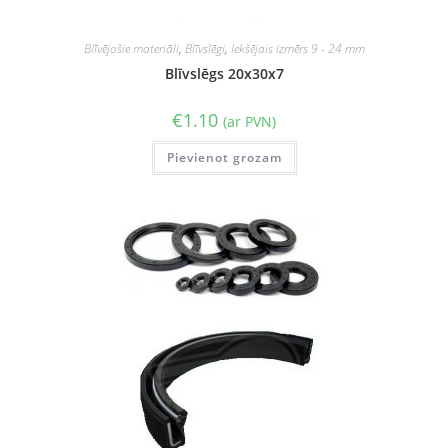
Blīvējošie materiāli
,
Blīvslēgi
,
Iekšējais izmērs 9 - 24 mm
Blīvslēgs 20x30x7
€
1.10
(ar PVN)
Pievienot grozam