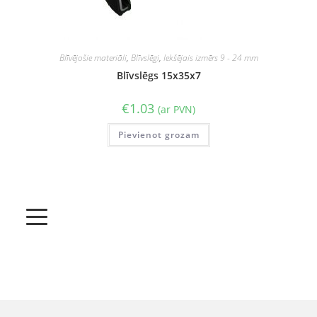
Blīvējošie materiāli
,
Blīvslēgi
,
Iekšējais izmērs 9 - 24 mm
Blīvslēgs 15x35x7
€
1.03
(ar PVN)
Pievienot grozam