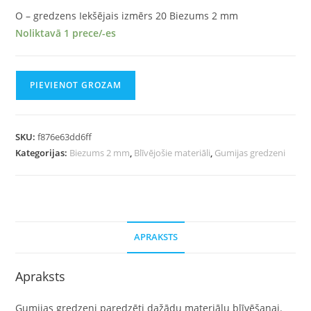
O – gredzens Iekšējais izmērs 20 Biezums 2 mm
Noliktavā 1 prece/-es
PIEVIENOT GROZAM
SKU:
f876e63dd6ff
Kategorijas:
Biezums 2 mm
,
Blīvējošie materiāli
,
Gumijas gredzeni
APRAKSTS
Apraksts
Gumijas gredzeni paredzēti dažādu materiālu blīvēšanai.