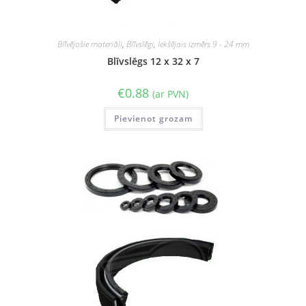
Blīvējošie materiāli
,
Blīvslēgi
,
Iekšējais izmērs 9 - 24 mm
Blīvslēgs 12 x 32 x 7
€
0.88
(ar PVN)
Pievienot grozam