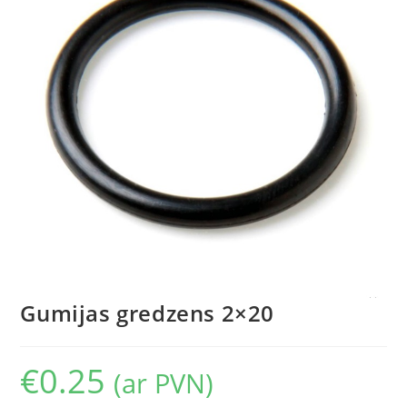
Gumijas gredzens 2×20
€
0.25
(ar PVN)