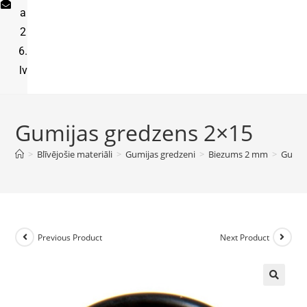
a
2
6.
lv
Gumijas gredzens 2×15
>
Blīvējošie materiāli
>
Gumijas gredzeni
>
Biezums 2 mm
>
Gumij
Previous Product
Next Product
🔍