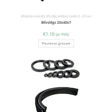
Blīvējošie materiāli
,
Blīvslēgi
,
Iekšējais izmērs 9 - 24 mm
Blīvslēgs 20x40x7
€
1.10
(ar PVN)
Pievienot grozam