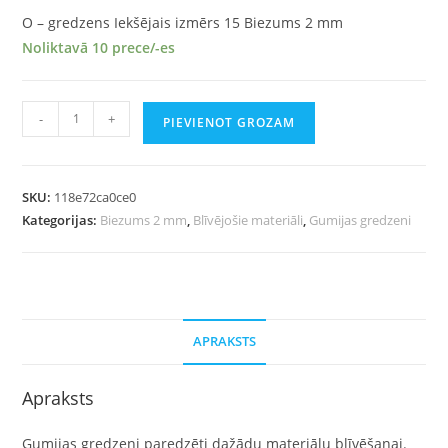
O – gredzens Iekšējais izmērs 15 Biezums 2 mm
Noliktavā 10 prece/-es
-
+
PIEVIENOT GROZAM
SKU:
118e72ca0ce0
Kategorijas:
Biezums 2 mm
,
Blīvējošie materiāli
,
Gumijas gredzeni
APRAKSTS
Apraksts
Gumijas gredzeni paredzēti dažādu materiālu blīvēšanai.