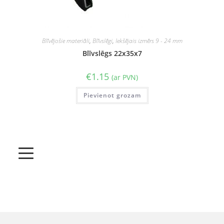
Blīvējošie materiāli
,
Blīvslēgi
,
Iekšējais izmērs 9 - 24 mm
Blīvslēgs 22x35x7
€
1.15
(ar PVN)
Pievienot grozam