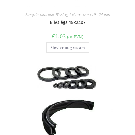
Blīvējošie materiāli
,
Blīvslēgi
,
Iekšējais izmērs 9 - 24 mm
Blīvslēgs 15x24x7
€
1.03
(ar PVN)
Pievienot grozam