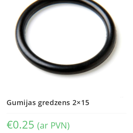
Gumijas gredzens 2×15
€
0.25
(ar PVN)