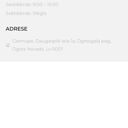
Sestdienās: 9:00 – 15:00
Svētdienās: Slēgts
ADRESE
Ciemupe, Daugavpils iela 1a, Ogresgala pag.,
Ogres Novads. Lv-5001