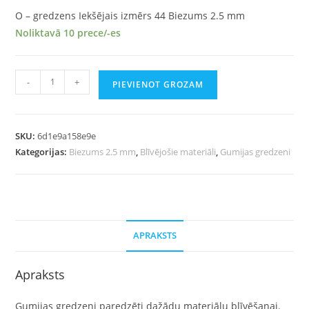
O – gredzens Iekšējais izmērs 44 Biezums 2.5 mm
Noliktavā 10 prece/-es
-
+
PIEVIENOT GROZAM
SKU:
6d1e9a158e9e
Kategorijas:
Biezums 2.5 mm
,
Blīvējošie materiāli
,
Gumijas gredzeni
APRAKSTS
Apraksts
Gumijas gredzeni paredzēti dažādu materiālu blīvēšanai.