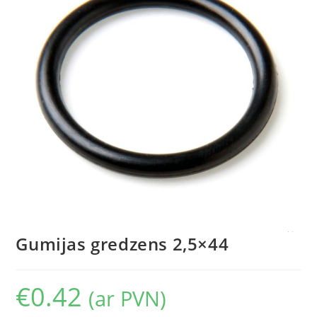
Gumijas gredzens 2,5×44
€
0.42
(ar PVN)