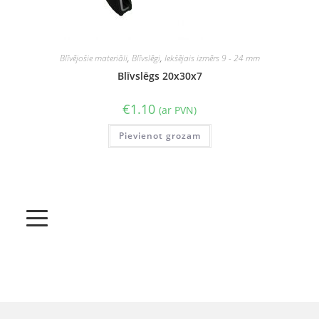
Blīvējošie materiāli
,
Blīvslēgi
,
Iekšējais izmērs 9 - 24 mm
Blīvslēgs 20x30x7
€
1.10
(ar PVN)
Pievienot grozam