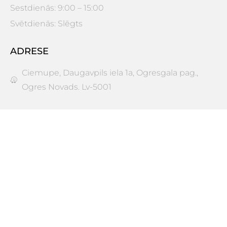
Sestdienās: 9:00 – 15:00
Svētdienās: Slēgts
ADRESE
Ciemupe, Daugavpils iela 1a, Ogresgala pag.,
Ogres Novads. Lv-5001