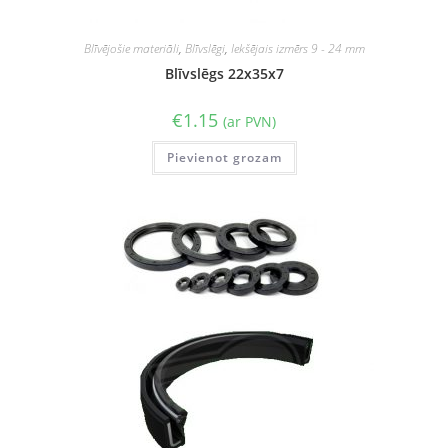
Blīvējošie materiāli
,
Blīvslēgi
,
Iekšējais izmērs 9 - 24 mm
Blīvslēgs 22x35x7
€
1.15
(ar PVN)
Pievienot grozam