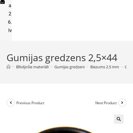
a
2
6.
lv
Gumijas gredzens 2,5×44
>
Blīvējošie materiāli
>
Gumijas gredzeni
>
Biezums 2.5 mm
>
Gumi
Previous Product
Next Product
🔍