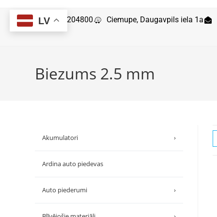
29204800
Ciemupe, Daugavpils iela 1a
LV
Biezums 2.5 mm
Akumulatori
›
Ardina auto piedevas
Auto piederumi
›
Blīvējošie materiāli
›