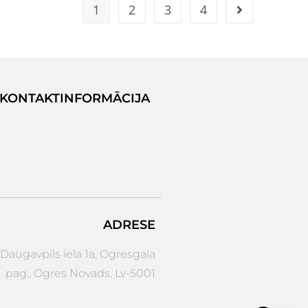
1
2
3
4
KONTAKTINFORMĀCIJA
ADRESE
augavpils iela 1a, Ogresgala
pag., Ogres Novads. Lv-5001