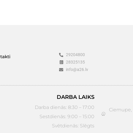
29204800
takti
28325135
info@a26.lv
DARBA LAIKS
Darba dienās: 8:30 – 17:00
Ciemupe, D
Sestdienās: 9:00 – 15:00
Svētdienās: Slēgts