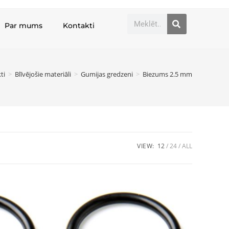
Par mums
Kontakti
ti
>
Blīvējošie materiāli
>
Gumijas gredzeni
>
Biezums 2.5 mm
VIEW:
12
24
ALL