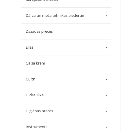
Dārza un meža tehnikas piederumi
›
Dažādas preces
Eļļas
›
Gaisa krāni
Gultņi
›
Hidraulika
›
Higiēnas preces
›
Instrumenti
›