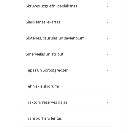
Skrūves uzgriežņi paplāksnes
›
Slaukšanas iekārtas
›
Šļūtenes, caurules un savienojumi
›
Smērvielas un atribūti
›
Tapas un Sprostgredzeni
›
Tehniskie šķidrumi
Traktoru rezerves daļas
›
Transportieru lentas