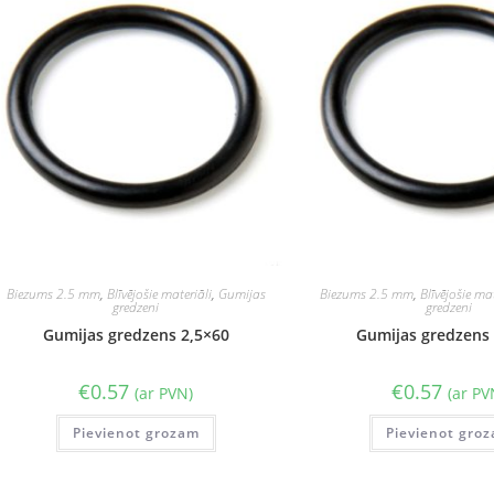
Biezums 2.5 mm
,
Blīvējošie materiāli
,
Gumijas
Biezums 2.5 mm
,
Blīvējošie mat
gredzeni
gredzeni
Gumijas gredzens 2,5×60
Gumijas gredzens 
€
0.57
€
0.57
(ar PVN)
(ar PV
Pievienot grozam
Pievienot gro