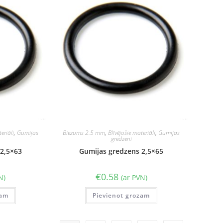
eriāli
,
Gumijas
Biezums 2.5 mm
,
Blīvējošie materiāli
,
Gumijas
gredzeni
2,5×63
Gumijas gredzens 2,5×65
€
0.58
N)
(ar PVN)
zam
Pievienot grozam