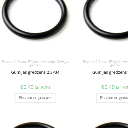
Biezums 2.5 mm
,
Blīvējošie materiāli
,
Gumijas
Biezums 2.5 mm
,
Blīvējošie mat
gredzeni
gredzeni
Gumijas gredzens 2,5×34
Gumijas gredzens 
€
0.40
€
0.40
(ar PVN)
(ar PV
Pievienot grozam
Pievienot gro