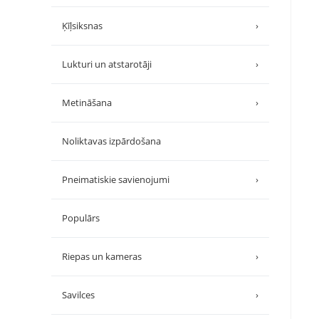
Ķīļsiksnas
›
Lukturi un atstarotāji
›
Metināšana
›
Noliktavas izpārdošana
Pneimatiskie savienojumi
›
Populārs
Riepas un kameras
›
Savilces
›