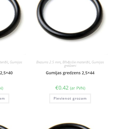
eriāli
,
Gumijas
Biezums 2.5 mm
,
Blīvējošie materiāli
,
Gumijas
gredzeni
2,5×40
Gumijas gredzens 2,5×44
€
0.42
N)
(ar PVN)
zam
Pievienot grozam