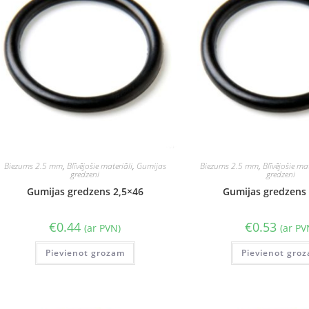
Biezums 2.5 mm
,
Blīvējošie materiāli
,
Gumijas
Biezums 2.5 mm
,
Blīvējošie mat
gredzeni
gredzeni
Gumijas gredzens 2,5×46
Gumijas gredzens 
€
0.44
€
0.53
(ar PVN)
(ar PV
Pievienot grozam
Pievienot gro