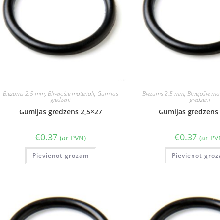
Biezums 2.5 mm
,
Blīvējošie materiāli
,
Gumijas
Biezums 2.5 mm
,
Blīvējošie mat
gredzeni
gredzeni
Gumijas gredzens 2,5×27
Gumijas gredzens 
€
0.37
€
0.37
(ar PVN)
(ar PV
Pievienot grozam
Pievienot gro