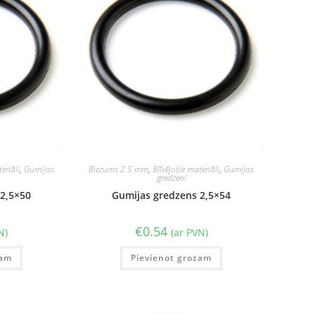
eriāli
,
Gumijas
Biezums 2.5 mm
,
Blīvējošie materiāli
,
Gumijas
gredzeni
2,5×50
Gumijas gredzens 2,5×54
€
0.54
N)
(ar PVN)
zam
Pievienot grozam