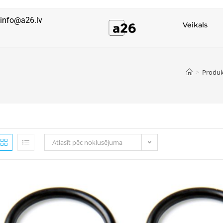
info@a26.lv
Veikals
>
Produk
Atlasīt pēc noklusējuma