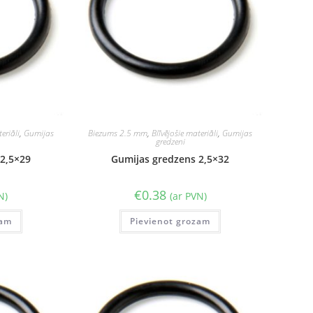
eriāli
,
Gumijas
Biezums 2.5 mm
,
Blīvējošie materiāli
,
Gumijas
gredzeni
2,5×29
Gumijas gredzens 2,5×32
€
0.38
N)
(ar PVN)
zam
Pievienot grozam