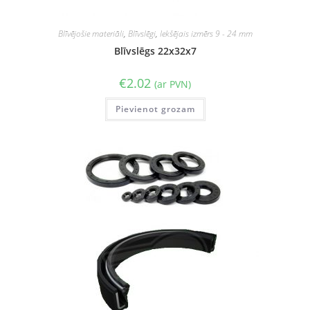
Blīvējošie materiāli
,
Blīvslēgi
,
Iekšējais izmērs 9 - 24 mm
Blīvslēgs 22x32x7
€
2.02
(ar PVN)
Pievienot grozam