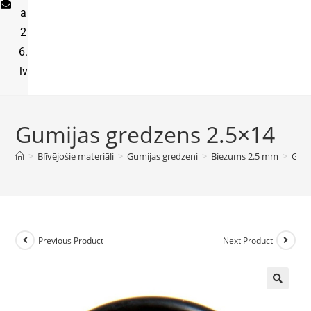
a
2
6.
lv
Gumijas gredzens 2.5×14
>
Blīvējošie materiāli
>
Gumijas gredzeni
>
Biezums 2.5 mm
>
Gumi
Previous Product
Next Product
🔍