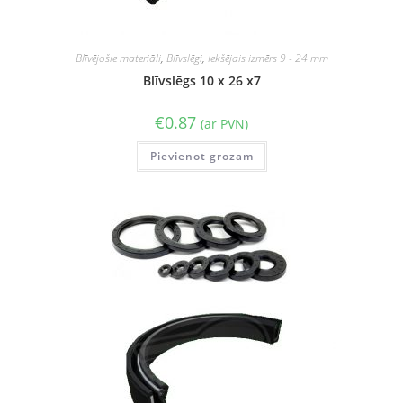
Blīvējošie materiāli
,
Blīvslēgi
,
Iekšējais izmērs 9 - 24 mm
Blīvslēgs 10 x 26 x7
€
0.87
(ar PVN)
Pievienot grozam