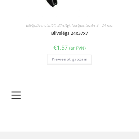
Blīvējošie materiāli
,
Blīvslēgi
,
Iekšējais izmērs 9 - 24 mm
Blīvslēgs 24x37x7
€
1.57
(ar PVN)
Pievienot grozam