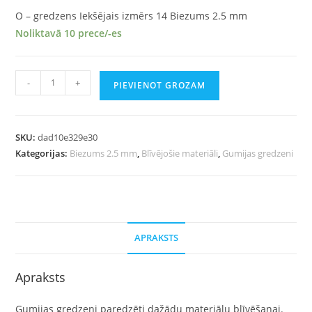
O – gredzens Iekšējais izmērs 14 Biezums 2.5 mm
Noliktavā 10 prece/-es
-
+
PIEVIENOT GROZAM
SKU:
dad10e329e30
Kategorijas:
Biezums 2.5 mm
,
Blīvējošie materiāli
,
Gumijas gredzeni
APRAKSTS
Apraksts
Gumijas gredzeni paredzēti dažādu materiālu blīvēšanai.