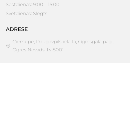
Sestdienās: 9:00 – 15:00
Svētdienās: Slēgts
ADRESE
Ciemupe, Daugavpils iela 1a, Ogresgala pag.,
Ogres Novads. Lv-5001