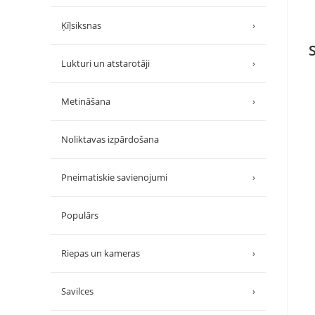
Ķīļsiksnas
›
Lukturi un atstarotāji
›
Metināšana
›
Noliktavas izpārdošana
Pneimatiskie savienojumi
›
Populārs
Riepas un kameras
›
Savilces
›