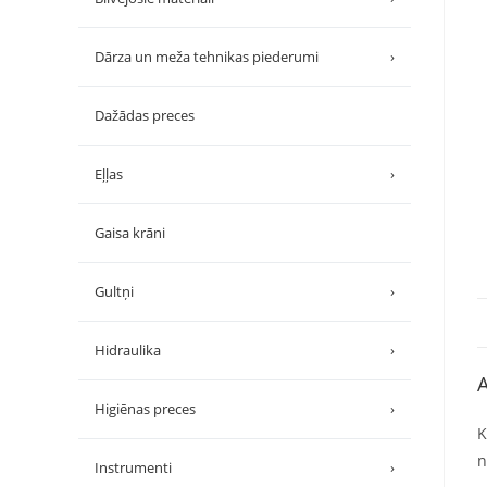
Dārza un meža tehnikas piederumi
›
Dažādas preces
Eļļas
›
Gaisa krāni
Gultņi
›
Hidraulika
›
A
Higiēnas preces
›
K
n
Instrumenti
›