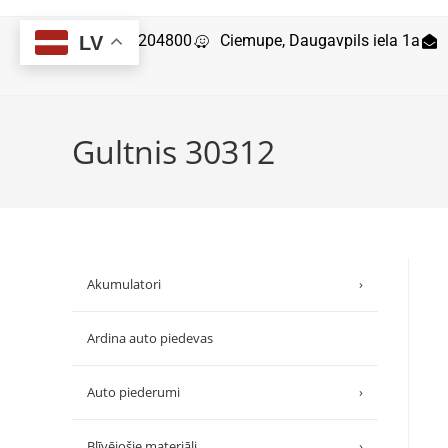
29204800
Ciemupe, Daugavpils iela 1a
LV
Gultnis 30312
Akumulatori
›
Ardina auto piedevas
Auto piederumi
›
Blīvējošie materiāli
›