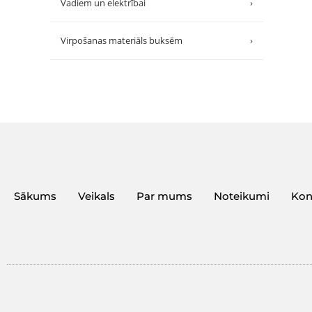
Vadiem un elektrībai
›
Virpošanas materiāls buksēm
›
Sākums
Veikals
Par mums
Noteikumi
Kon