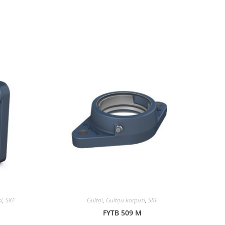
i
,
SKF
Gultņi
,
Gultņu korpusi
,
SKF
FYTB 509 M