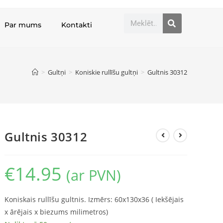
Par mums
Kontakti
>
Gultņi
>
Koniskie rullīšu gultņi
>
Gultnis 30312
Gultnis 30312
€
14.95
(ar PVN)
Koniskais rullīšu gultnis. Izmērs: 60x130x36 ( Iekšējais
x ārējais x biezums milimetros)