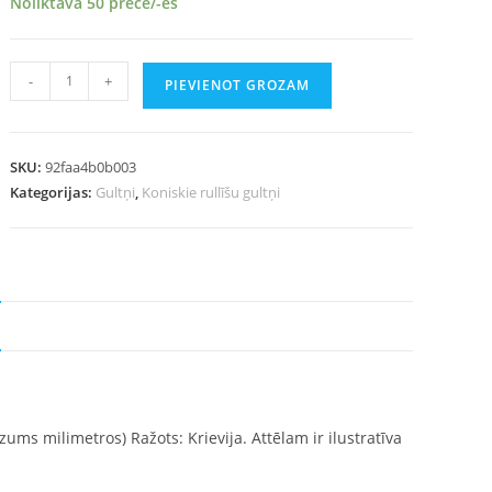
Noliktavā 50 prece/-es
-
+
PIEVIENOT GROZAM
SKU:
92faa4b0b003
Kategorijas:
Gultņi
,
Koniskie rullīšu gultņi
ezums milimetros) Ražots: Krievija. Attēlam ir ilustratīva