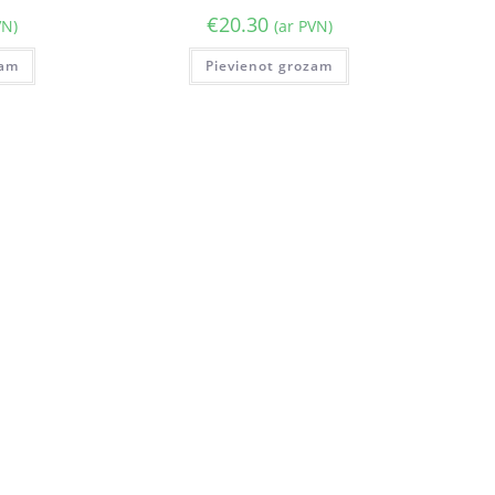
€
20.30
VN)
(ar PVN)
zam
Pievienot grozam