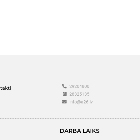
29204800
takti
28325135
info@a26.lv
DARBA LAIKS