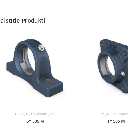
Saistītie Produkti
Gultņi
,
Gultņu korpusi
,
SKF
Gultņi
,
Gultņu korpus
SY 506 M
FY 505 M