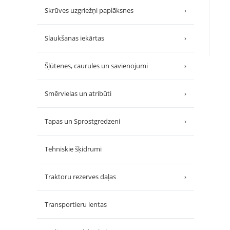
Skrūves uzgriežņi paplāksnes
›
Slaukšanas iekārtas
›
Šļūtenes, caurules un savienojumi
›
Smērvielas un atribūti
›
Tapas un Sprostgredzeni
›
Tehniskie šķidrumi
Traktoru rezerves daļas
›
Transportieru lentas