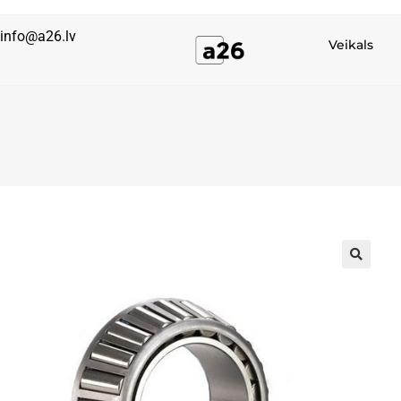
info@a26.lv
Veikals
🔍