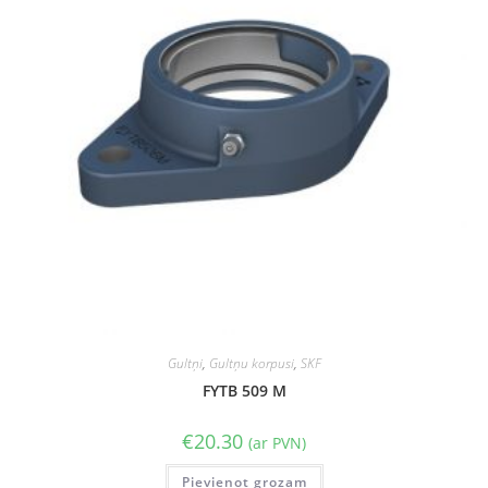
Gultņi
,
Gultņu korpusi
,
SKF
FYTB 509 M
€
20.30
(ar PVN)
Pievienot grozam