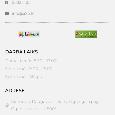
28325135
info@a26.lv
DARBA LAIKS
Darba dienās: 8:30 – 17:00
Sestdienās: 9:00 – 15:00
Svētdienās: Slēgts
ADRESE
Ciemupe, Daugavpils iela 1a, Ogresgala pag.,
Ogres Novads. Lv-5001