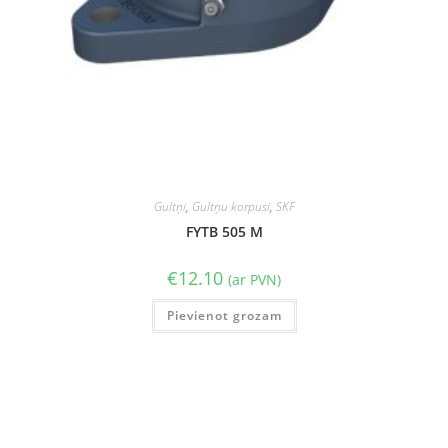
Gultņi
,
Gultņu korpusi
,
SKF
FYTB 505 M
€
12.10
(ar PVN)
Pievienot grozam