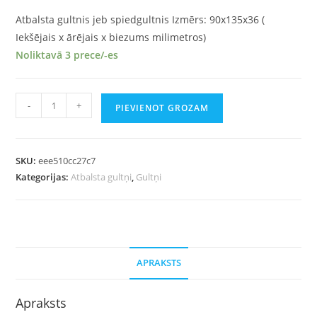
Atbalsta gultnis jeb spiedgultnis Izmērs: 90x135x36 (
Iekšējais x ārējais x biezums milimetros)
Noliktavā 3 prece/-es
-
+
PIEVIENOT GROZAM
SKU:
eee510cc27c7
Kategorijas:
Atbalsta gultņi
,
Gultņi
APRAKSTS
Apraksts