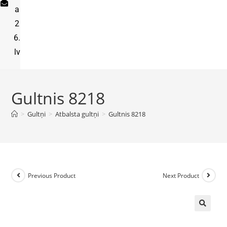
a
2
6.
lv
Gultnis 8218
>
Gultņi
>
Atbalsta gultņi
>
Gultnis 8218
Previous Product
Next Product
🔍