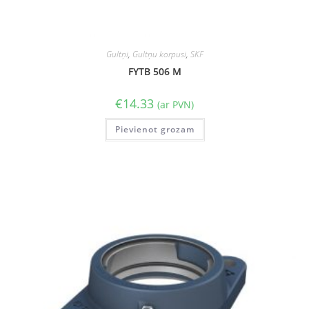
Gultņi
,
Gultņu korpusi
,
SKF
FYTB 506 M
€
14.33
(ar PVN)
Pievienot grozam