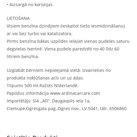
• Aizsargā no korozijas
LIETOŠANA
Visiem benzīna dzinējiem (ieskaitot tiešo iesmidzināšanu)
ar vai bez turbo vai katalizatora.
Pirms benzīna bākas uzpildes ielejiet vienas pudeles saturu
degvielas tvertnē. Viena pudele paredzēti no 40 līdz 60
litriem benzīna.
Uzglabāt bērniem nepieejamā vietā. Izvairieties no
produkta nokļūšanas acīs un uz ādas.
Tilpums 500 ml.Ražots Nīderlandē.
Papildus informācija www.ardinacarcare.com
Importētājs: SIA „AFI”, Daugavpils iela 1a,
Ciemupe,Ogresgala pag.,Ogres nov., LV-5041, tālr. 6506860