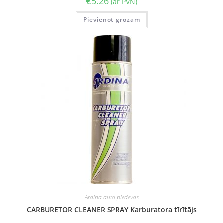
€
5.26
(ar PVN)
Pievienot grozam
Ardina auto piedevas
CARBURETOR CLEANER SPRAY Karburatora tīrītājs