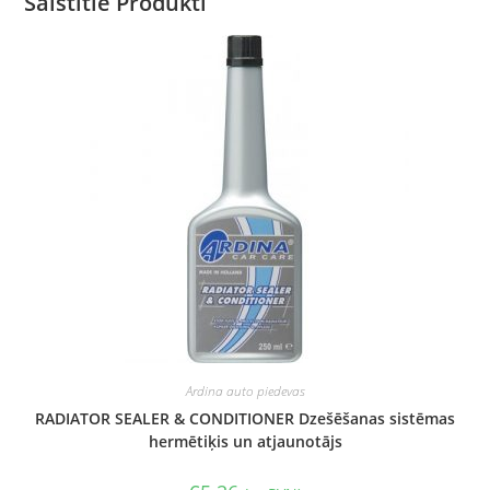
Saistītie Produkti
Ardina auto piedevas
RADIATOR SEALER & CONDITIONER Dzešēšanas sistēmas
hermētiķis un atjaunotājs