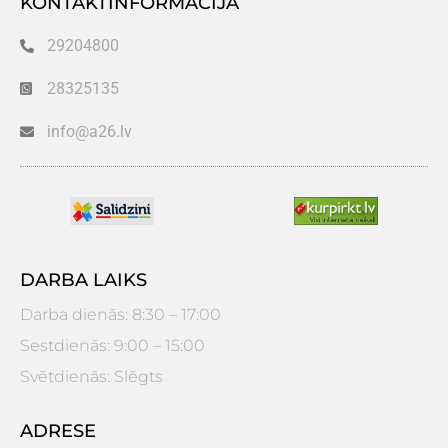
KONTAKTINFORMĀCIJA
29204800
28325135
info@a26.lv
DARBA LAIKS
Darba dienās: 8:30 – 17:00
Sestdienās: 9:00 – 15:00
Svētdienās: Slēgts
ADRESE