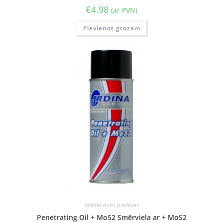
€
4.98
(ar PVN)
Pievienot grozam
Ardina auto piedevas
Penetrating Oil + MoS2 Smērviela ar + MoS2