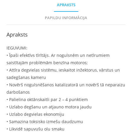
APRAKSTS
PAPILDU INFORMĀCIJA
Apraksts
IEGUVUMI:
• Īpaši efektīvs tīrītājs. Ar nogulsnēm un netīrumiem
saistītajām problēmām benzīna motoros;
• Attīra degvielas sistēmu, ieskaitot inžektorus, vārstus un
sadegšanas kameru
• Novērš nogulsnēšanos katalizatorā un novērš tā neparaizu
darbošanos
• Palielina oktānskaitli par 2 – 4 punktiem
• Uzlabo degšanu un atjauno motora jaudu
• Uzlabo degvielas ekonomiju
• Samazina toksisko izmešu daudzumu
• Likvidē sapuvušu olu smaku