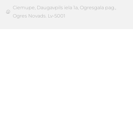
Ciemupe, Daugavpils iela 1a, Ogresgala pag.,
Ogres Novads. Lv-5001