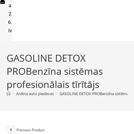
a
2
6.
lv
GASOLINE DETOX
PROBenzīna sistēmas
profesionālais tīrītājs
>
Ardina auto piedevas
>
GASOLINE DETOX PROBenzīna sistēmas prof
Previous Product