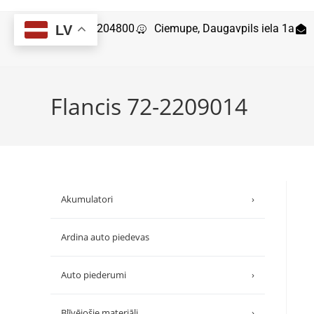
29204800
Ciemupe, Daugavpils iela 1a
LV
Flancis 72-2209014
Akumulatori
›
Ardina auto piedevas
Auto piederumi
›
Blīvējošie materiāli
›