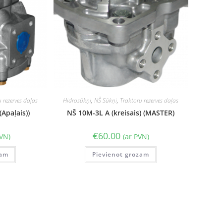
 rezerves daļas
Hidrosūkņi
,
NŠ Sūkņi
,
Traktoru rezerves daļas
(Apaļais))
NŠ 10M-3L A (kreisais) (MASTER)
€
60.00
PVN)
(ar PVN)
zam
Pievienot grozam