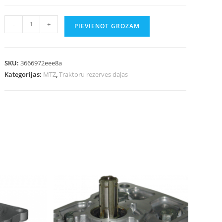
-
+
PIEVIENOT GROZAM
SKU:
3666972eee8a
Kategorijas:
MTZ
,
Traktoru rezerves daļas