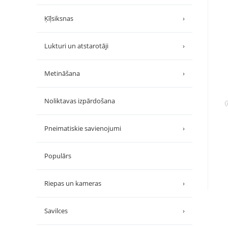
Ķīļsiksnas
›
Lukturi un atstarotāji
›
Metināšana
›
Noliktavas izpārdošana
Ģ
Pneimatiskie savienojumi
›
Populārs
Riepas un kameras
›
Savilces
›