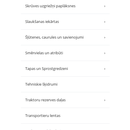
Skrūves uzgriežņi paplāksnes
›
Slaukšanas iekārtas
›
Šļūtenes, caurules un savienojumi
›
Smērvielas un atribūti
›
Tapas un Sprostgredzeni
›
Tehniskie šķidrumi
Traktoru rezerves daļas
›
Transportieru lentas