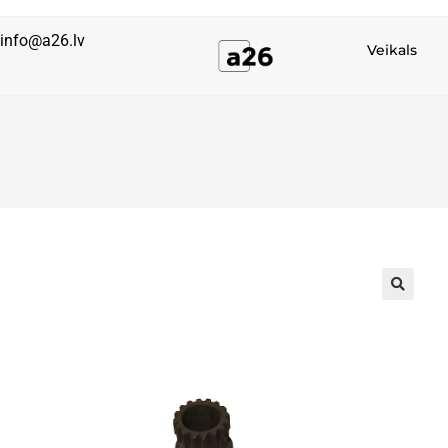
info@a26.lv
Veikals
🔍