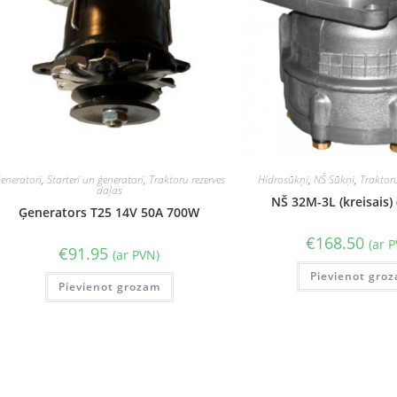
eneratori
,
Starteri un ģeneratori
,
Traktoru rezerves
Hidrosūkņi
,
NŠ Sūkņi
,
Traktoru
daļas
NŠ 32M-3L (kreisais) 
Ģenerators T25 14V 50A 700W
€
168.50
(ar 
€
91.95
(ar PVN)
Pievienot gro
Pievienot grozam