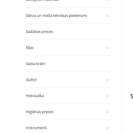
Dārza un meža tehnikas piederumi
›
Dažādas preces
Eļļas
›
Gaisa krāni
Gultņi
›
Hidraulika
›
Higiēnas preces
›
Instrumenti
›