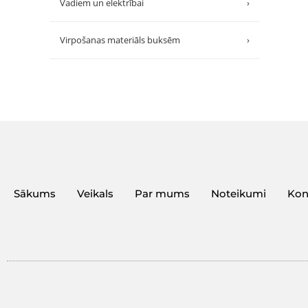
Vadiem un elektrībai
›
Virpošanas materiāls buksēm
›
Sākums
Veikals
Par mums
Noteikumi
Kon