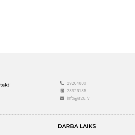
29204800
takti
28325135
info@a26.lv
DARBA LAIKS