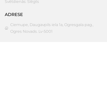
Svētdienās: Slēgts
ADRESE
Ciemupe, Daugavpils iela 1a, Ogresgala pag.,
Ogres Novads. Lv-5001