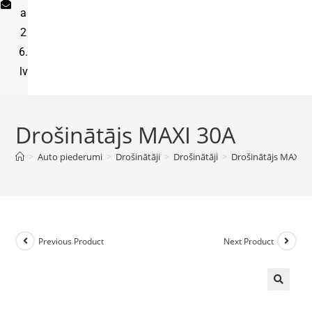
a
2
6.
lv
Drošinātājs MAXI 30A
>
Auto piederumi
>
Drošinātāji
>
Drošinātāji
>
Drošinātājs MAXI 3
Previous Product
Next Product
🔍