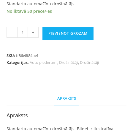
Standarta automašīnu drošinātājs
Noliktavā 50 prece/-es
-
+
PIEVIENOT GROZAM
SKU:
ff86e8f84bef
Kategorijas:
Auto piederumi
,
Drošinātāji
,
Drošinātāji
APRAKSTS
Apraksts
Standarta automašīnu drošinātājs. Bildei ir ilustratīva