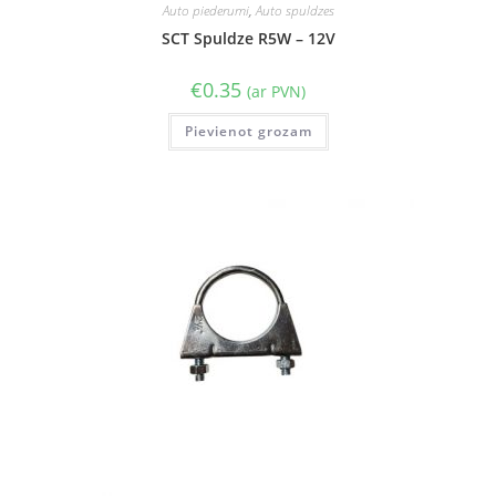
Auto piederumi
,
Auto spuldzes
SCT Spuldze R5W – 12V
€
0.35
(ar PVN)
Pievienot grozam