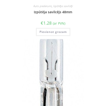
Auto piederumi
,
Izpūtēja savilcēji
Izpūtēja savilcējs 48mm
€
1.28
(ar PVN)
Pievienot grozam