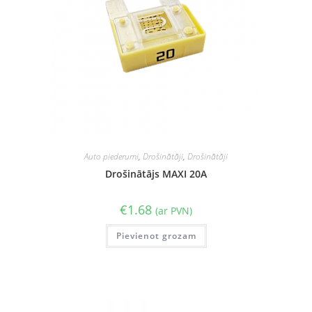
Auto piederumi
,
Drošinātāji
,
Drošinātāji
Drošinātājs MAXI 20A
€
1.68
(ar PVN)
Pievienot grozam