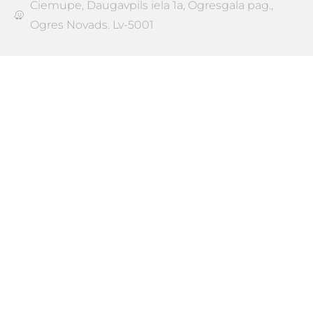
Ciemupe, Daugavpils iela 1a, Ogresgala pag.,
Ogres Novads. Lv-5001