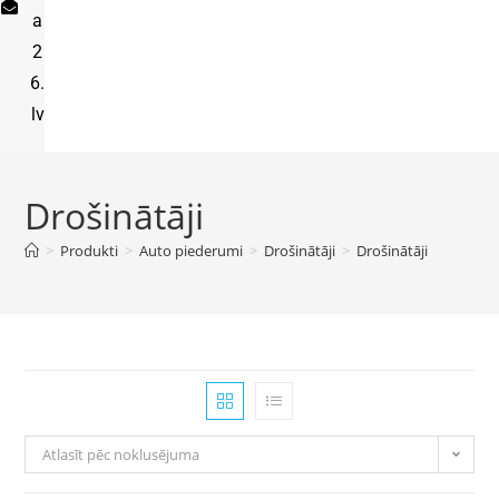
a
2
6.
lv
Drošinātāji
>
Produkti
>
Auto piederumi
>
Drošinātāji
>
Drošinātāji
Atlasīt pēc noklusējuma