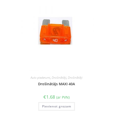
Auto piederumi
,
Drošinātāji
,
Drošinātāji
Drošinātājs MAXI 40A
€
1.68
(ar PVN)
Pievienot grozam