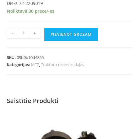
Disks 72-2209019
Noliktavā 30 prece/-es
-
+
PIEVIENOT GROZAM
SKU:
09b0b10d4855
Kategorijas:
MTZ
,
Traktoru rezerves daļas
Saistītie Produkti