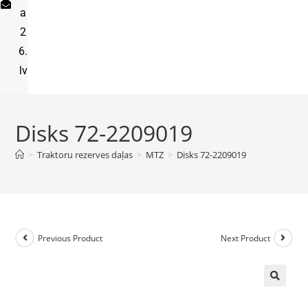
a
2
6.
lv
Disks 72-2209019
>
Traktoru rezerves daļas
>
MTZ
>
Disks 72-2209019
Previous Product
Next Product
🔍