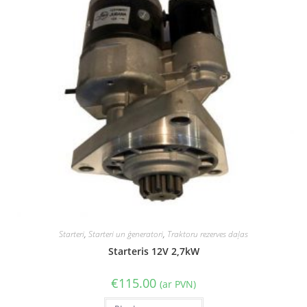
Starteri
,
Starteri un ģeneratori
,
Traktoru rezerves daļas
Starteris 12V 2,7kW
€
115.00
(ar PVN)