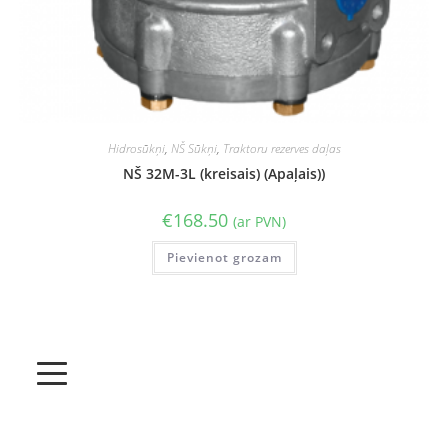
Hidrosūkņi
,
NŠ Sūkņi
,
Traktoru rezerves daļas
NŠ 32M-3L (kreisais) (Apaļais))
€
168.50
(ar PVN)
Pievienot grozam