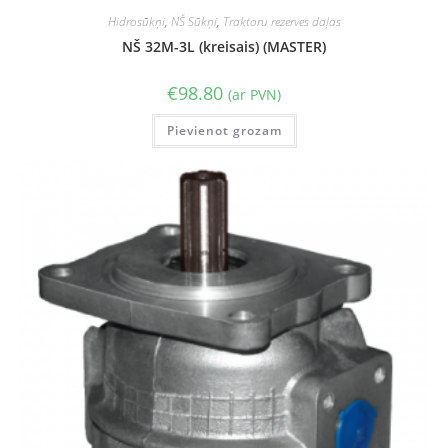
Hidrosūkņi
,
NŠ Sūkņi
,
Traktoru rezerves daļas
NŠ 32M-3L (kreisais) (MASTER)
€
98.80
(ar PVN)
Pievienot grozam