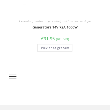
Ģeneratori
,
Starteri un ģeneratori
,
Traktoru rezerves daļas
Ģenerators 14V 72A 1000W
€
91.95
(ar PVN)
Pievienot grozam