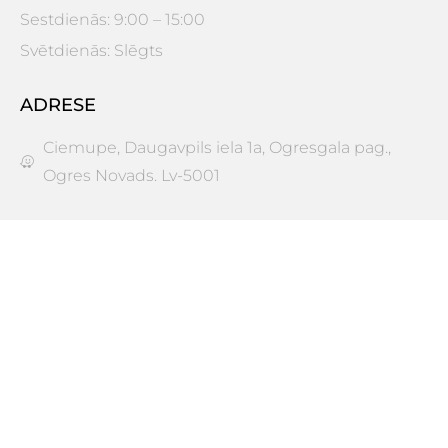
Sestdienās: 9:00 – 15:00
Svētdienās: Slēgts
ADRESE
Ciemupe, Daugavpils iela 1a, Ogresgala pag.,
Ogres Novads. Lv-5001