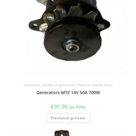
Ģeneratori
,
Starteri un ģeneratori
,
Traktoru rezerves daļas
Ģenerators MTZ 14V 50A 700W
€
91.95
(ar PVN)
Pievienot grozam