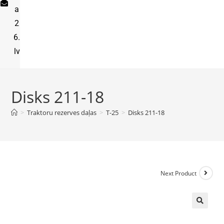
a
2
6.
lv
Disks 211-18
>
Traktoru rezerves daļas
>
T-25
>
Disks 211-18
Next Product
🔍