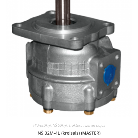
Hidrosūkņi
,
NŠ Sūkņi
,
Traktoru rezerves daļas
NŠ 32M-4L (kreisais) (MASTER)