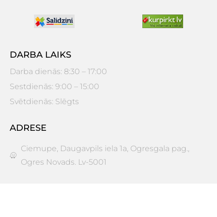
DARBA LAIKS
Darba dienās: 8:30 – 17:00
Sestdienās: 9:00 – 15:00
Svētdienās: Slēgts
ADRESE
Ciemupe, Daugavpils iela 1a, Ogresgala pag.,
Ogres Novads. Lv-5001