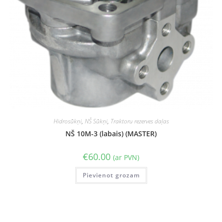
Hidrosūkņi
,
NŠ Sūkņi
,
Traktoru rezerves daļas
NŠ 10M-3 (labais) (MASTER)
€
60.00
(ar PVN)
Pievienot grozam