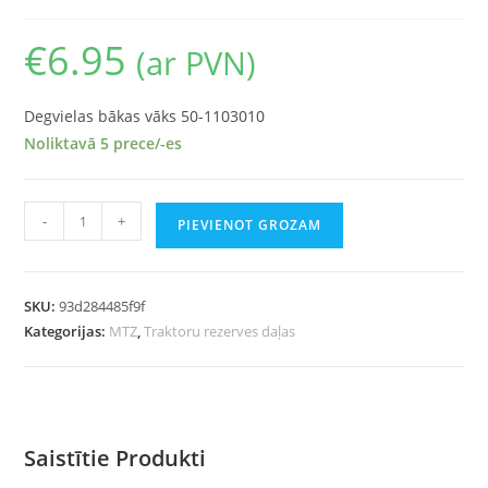
€
6.95
(ar PVN)
Degvielas bākas vāks 50-1103010
Noliktavā 5 prece/-es
-
+
PIEVIENOT GROZAM
SKU:
93d284485f9f
Kategorijas:
MTZ
,
Traktoru rezerves daļas
Saistītie Produkti