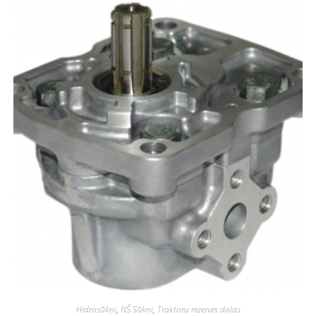
Hidrosūkņi
,
NŠ Sūkņi
,
Traktoru rezerves daļas