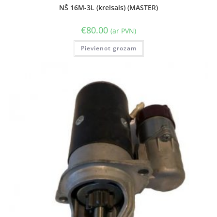
NŠ 16M-3L (kreisais) (MASTER)
€
80.00
(ar PVN)
Pievienot grozam