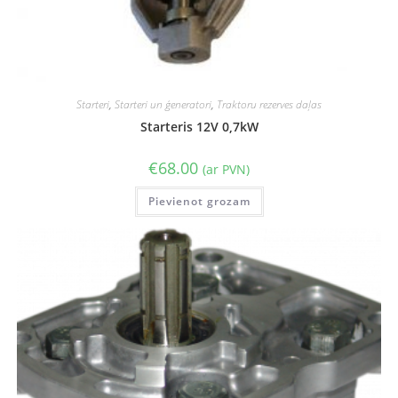
Starteri
,
Starteri un ģeneratori
,
Traktoru rezerves daļas
Starteris 12V 0,7kW
€
68.00
(ar PVN)
Pievienot grozam