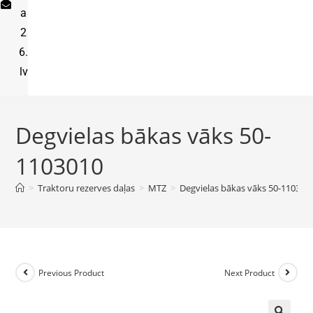
a
2
6.
lv
Degvielas bākas vāks 50-
1103010
>
Traktoru rezerves daļas
>
MTZ
>
Degvielas bākas vāks 50-110301
Previous Product
Next Product