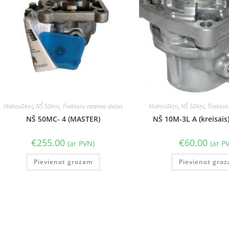
Hidrosūkņi
,
NŠ Sūkņi
,
Traktoru rezerves daļas
Hidrosūkņi
,
NŠ Sūkņi
,
Traktoru
NŠ 50MC- 4 (MASTER)
NŠ 10M-3L A (kreisais
€
255.00
€
60.00
(ar PVN)
(ar P
Pievienot grozam
Pievienot gro