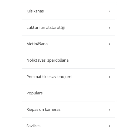
Ķīļsiksnas
›
Lukturi un atstarotāji
›
Metināšana
›
Noliktavas izpārdošana
Pneimatiskie savienojumi
›
Populārs
Riepas un kameras
›
Savilces
›