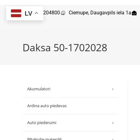
29204800
Ciemupe, Daugavpils iela 1a
LV
Daksa 50-1702028
Akumulatori
›
Ardina auto piedevas
Auto piederumi
›
Blīvējošie materiāli
›