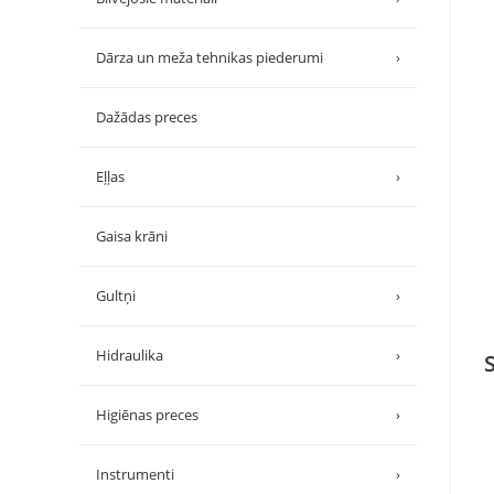
Dārza un meža tehnikas piederumi
›
Dažādas preces
Eļļas
›
Gaisa krāni
Gultņi
›
Hidraulika
›
Higiēnas preces
›
Instrumenti
›