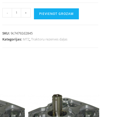
-
+
PIEVIENOT GROZAM
SKU:
9c74792d2845
Kategorijas:
MTZ
,
Traktoru rezerves daļas