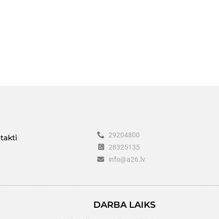
29204800
takti
28325135
info@a26.lv
DARBA LAIKS