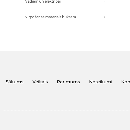
Vadiem un elektrībai
›
Virpošanas materiāls buksēm
›
Sākums
Veikals
Par mums
Noteikumi
Kon