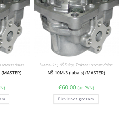
 rezerves daļas
Hidrosūkņi
,
NŠ Sūkņi
,
Traktoru rezerves daļas
) (MASTER)
NŠ 10M-3 (labais) (MASTER)
€
60.00
VN)
(ar PVN)
zam
Pievienot grozam