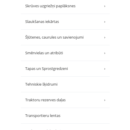
Skrūves uzgriežņi paplāksnes
›
Slaukšanas iekārtas
›
Šļūtenes, caurules un savienojumi
›
Smērvielas un atribūti
›
Tapas un Sprostgredzeni
›
Tehniskie šķidrumi
Traktoru rezerves daļas
›
Transportieru lentas