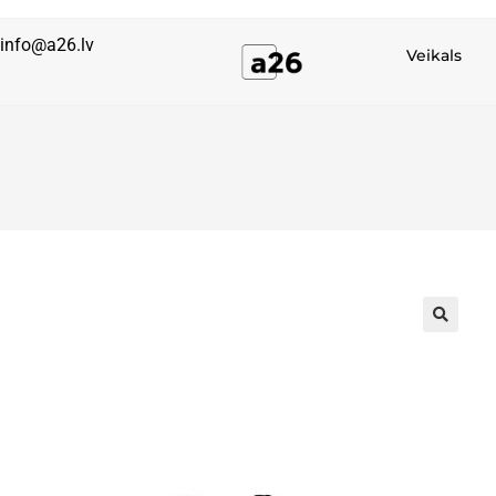
info@a26.lv
Veikals
🔍