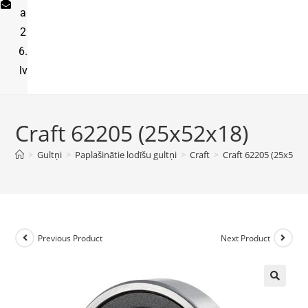
a
2
6.
lv
Craft 62205 (25x52x18)
>
Gultņi
>
Paplašinātie lodīšu gultņi
>
Craft
>
Craft 62205 (25x52x1
Previous Product
Next Product
🔍