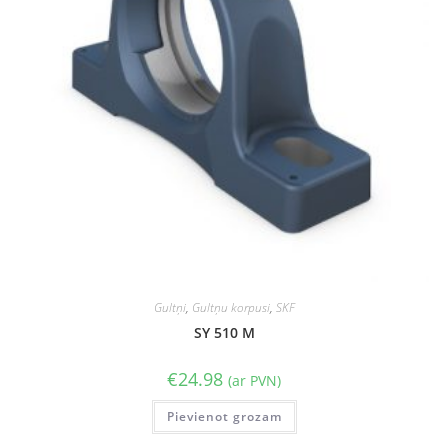
Gultņi
,
Gultņu korpusi
,
SKF
SY 510 M
€
24.98
(ar PVN)
Pievienot grozam