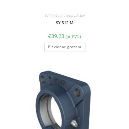
Gultņi
,
Gultņu korpusi
,
SKF
SY 512 M
€
39.23
(ar PVN)
Pievienot grozam