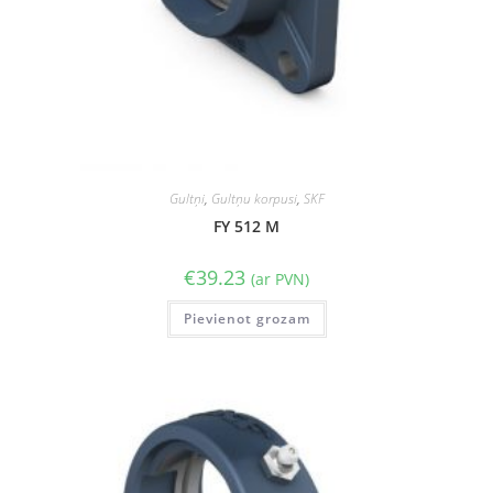
Gultņi
,
Gultņu korpusi
,
SKF
FY 512 M
€
39.23
(ar PVN)
Pievienot grozam