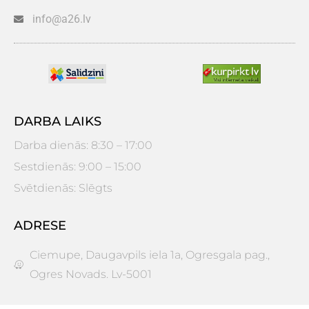
info@a26.lv
DARBA LAIKS
Darba dienās: 8:30 – 17:00
Sestdienās: 9:00 – 15:00
Svētdienās: Slēgts
ADRESE
Ciemupe, Daugavpils iela 1a, Ogresgala pag.,
Ogres Novads. Lv-5001