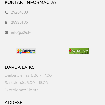
KONTAKTINFORMĀCIJA
29204800
28325135
info@a26.lv
DARBA LAIKS
Darba dienās: 8:30 – 17:00
Sestdienās: 9:00 – 15:00
Svētdienās: Slēgts
ADRESE