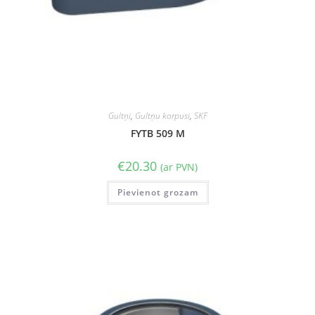
Gultņi
,
Gultņu korpusi
,
SKF
FYTB 509 M
€
20.30
(ar PVN)
Pievienot grozam