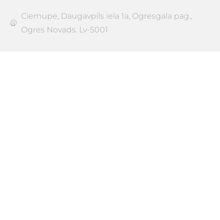
Ciemupe, Daugavpils iela 1a, Ogresgala pag.,
Ogres Novads. Lv-5001