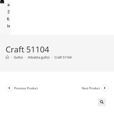
a
2
6.
lv
Craft 51104
>
Gultņi
>
Atbalsta gultņi
>
Craft 51104
Previous Product
Next Product
🔍