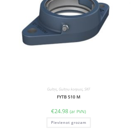
Gultņi
,
Gultņu korpusi
,
SKF
FYTB 510 M
€
24.98
(ar PVN)
Pievienot grozam