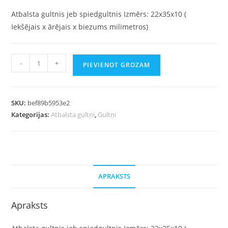
Atbalsta gultnis jeb spiedgultnis Izmērs: 22x35x10 (
Iekšējais x ārējais x biezums milimetros)
-
+
PIEVIENOT GROZAM
SKU:
bef89b5953e2
Kategorijas:
Atbalsta gultņi
,
Gultņi
APRAKSTS
Apraksts