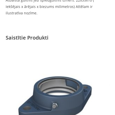
Atbalsta gultnis jeb spiedgultnis Izmērs: 22x35x10 (
Iekšējais x ārējais x biezums milimetros) Attēlam ir
ilustratīva nozīme.
Saistītie Produkti