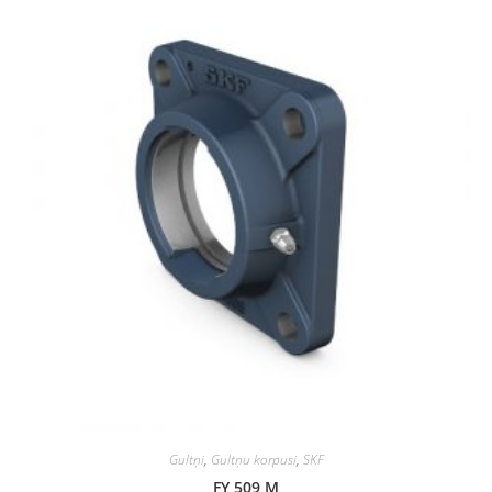
Gultņi
,
Gultņu korpusi
,
SKF
FY 509 M