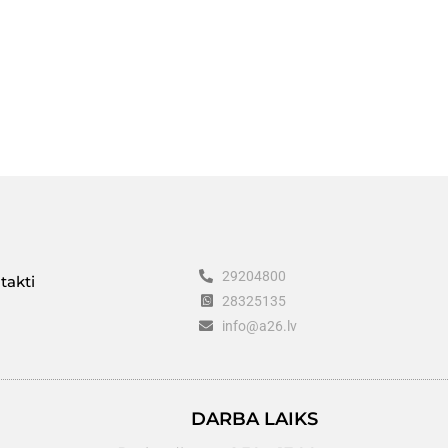
29204800
takti
28325135
info@a26.lv
DARBA LAIKS