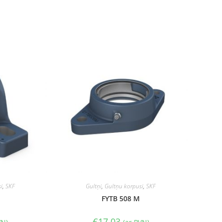
i
,
SKF
Gultņi
,
Gultņu korpusi
,
SKF
FYTB 508 M
€
17.03