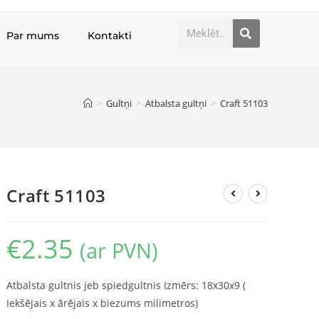
Par mums
Kontakti
>
Gultņi
>
Atbalsta gultņi
>
Craft 51103
Craft 51103
€
2.35
(ar PVN)
Atbalsta gultnis jeb spiedgultnis Izmērs: 18x30x9 (
Iekšējais x ārējais x biezums milimetros)