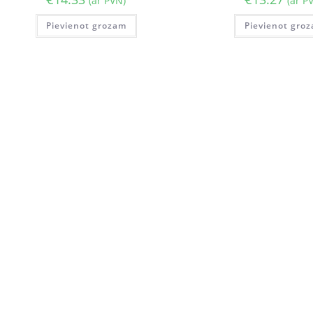
(ar PVN)
(ar P
Pievienot grozam
Pievienot gro