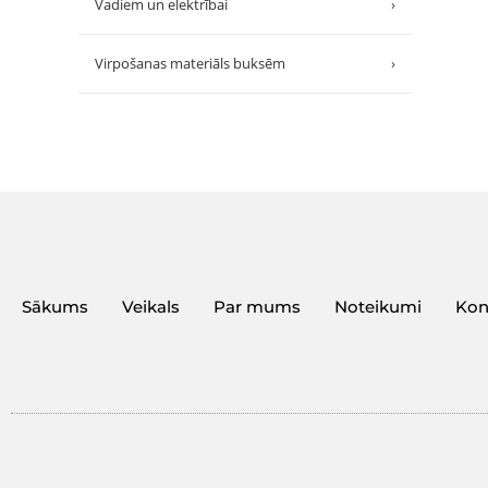
Vadiem un elektrībai
›
Virpošanas materiāls buksēm
›
Sākums
Veikals
Par mums
Noteikumi
Kon