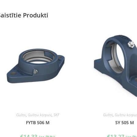
Saistītie Produkti
Gultņi
,
Gultņu korpusi
,
SKF
Gultņi
,
Gultņu korpus
FYTB 506 M
SY 505 M
€
14.33
€
13.27