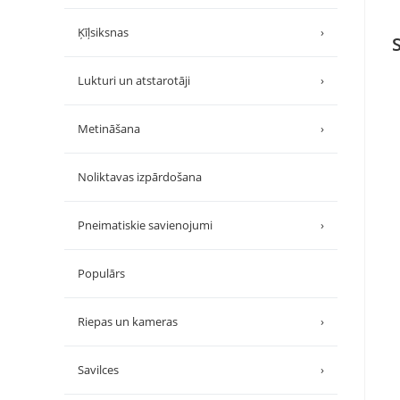
Ķīļsiksnas
›
Lukturi un atstarotāji
›
Metināšana
›
Noliktavas izpārdošana
Pneimatiskie savienojumi
›
Populārs
Riepas un kameras
›
Savilces
›