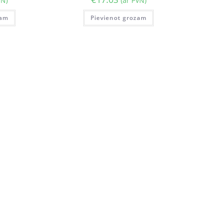
VN)
(ar PVN)
zam
Pievienot grozam