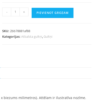
-
+
PIEVIENOT GROZAM
SKU:
2bb78881af88
Kategorijas:
Atbalsta gultņi
,
Gultņi
s x biezums milimetros). Attēlam ir ilustratīva nozīme.