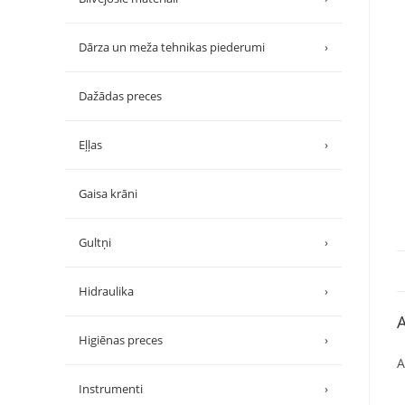
Dārza un meža tehnikas piederumi
›
Dažādas preces
Eļļas
›
Gaisa krāni
Gultņi
›
Hidraulika
›
A
Higiēnas preces
›
A
Instrumenti
›