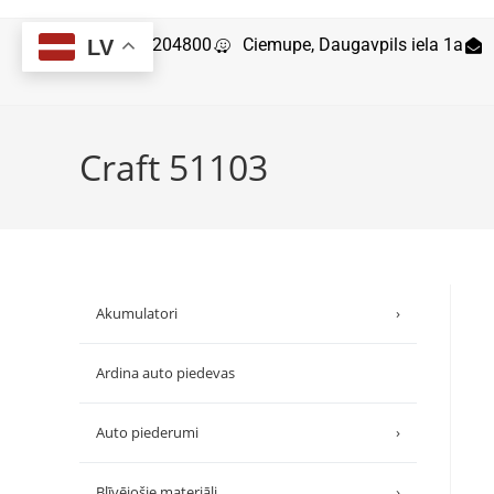
29204800
Ciemupe, Daugavpils iela 1a
LV
Craft 51103
Akumulatori
›
Ardina auto piedevas
Auto piederumi
›
Blīvējošie materiāli
›