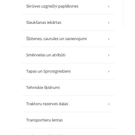
Skrūves uzgriežņi paplāksnes
›
Slaukšanas iekārtas
›
Šļūtenes, caurules un savienojumi
›
Smērvielas un atribūti
›
Tapas un Sprostgredzeni
›
Tehniskie šķidrumi
Traktoru rezerves daļas
›
Transportieru lentas