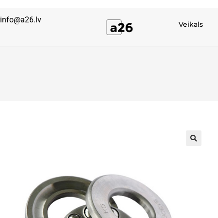
info@a26.lv
Veikals
🔍