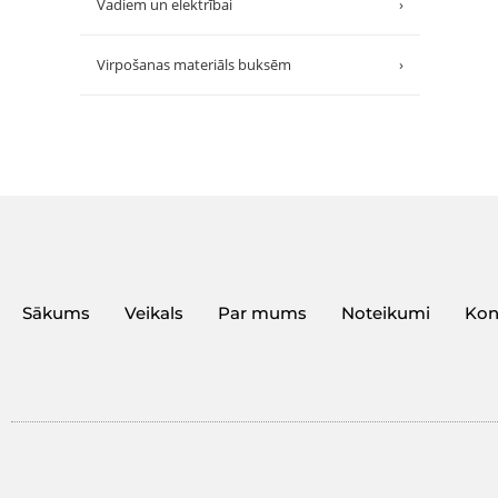
Vadiem un elektrībai
›
Virpošanas materiāls buksēm
›
Sākums
Veikals
Par mums
Noteikumi
Kon