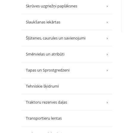
Skrūves uzgriežņi paplāksnes
›
Slaukšanas iekārtas
›
Šļūtenes, caurules un savienojumi
›
Smērvielas un atribūti
›
Tapas un Sprostgredzeni
›
Tehniskie šķidrumi
Traktoru rezerves daļas
›
Transportieru lentas