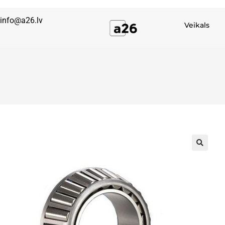
info@a26.lv
Veikals
🔍