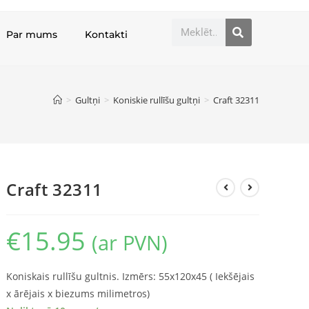
Par mums
Kontakti
>
Gultņi
>
Koniskie rullīšu gultņi
>
Craft 32311
Craft 32311
€
15.95
(ar PVN)
Koniskais rullīšu gultnis. Izmērs: 55x120x45 ( Iekšējais
x ārējais x biezums milimetros)