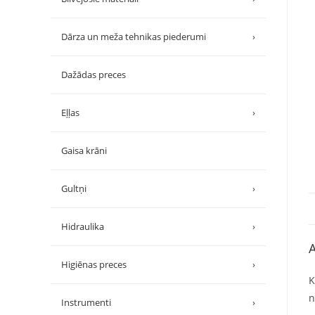
Dārza un meža tehnikas piederumi
›
Dažādas preces
Eļļas
›
Gaisa krāni
Gultņi
›
Hidraulika
›
A
Higiēnas preces
›
K
n
Instrumenti
›