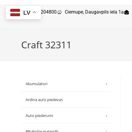
29204800
Ciemupe, Daugavpils iela 1a
LV
Craft 32311
Akumulatori
›
Ardina auto piedevas
Auto piederumi
›
Blīvējošie materiāli
›