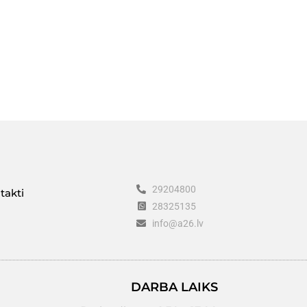
29204800
takti
28325135
info@a26.lv
DARBA LAIKS