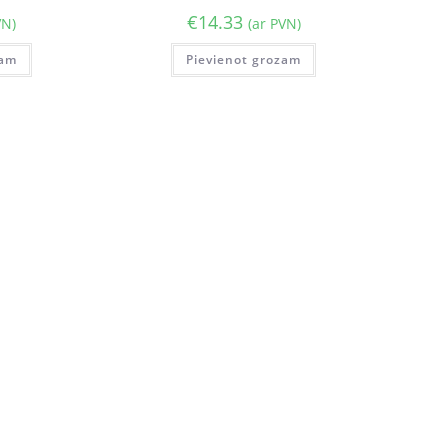
€
14.33
VN)
(ar PVN)
zam
Pievienot grozam