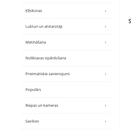
Ķīļsiksnas
›
Lukturi un atstarotāji
›
Metināšana
›
Noliktavas izpārdošana
Pneimatiskie savienojumi
›
Populārs
Riepas un kameras
›
Savilces
›