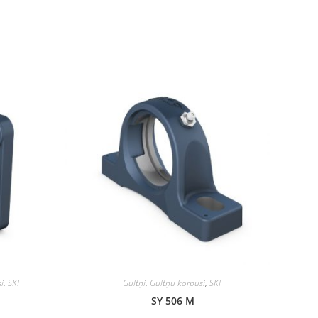
i
,
SKF
Gultņi
,
Gultņu korpusi
,
SKF
SY 506 M