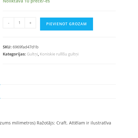
Noliktavā 10 prece/-es
-
+
PIEVIENOT GROZAM
SKU:
6969fad47d1b
Kategorijas:
Gultņi
,
Koniskie rullīšu gultņi
ezums milimetros) Ražotājs: Craft. Attēlam ir ilustratīva