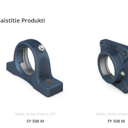
Saistītie Produkti
Gultņi
,
Gultņu korpusi
,
SKF
Gultņi
,
Gultņu korpus
SY 508 M
FY 508 M