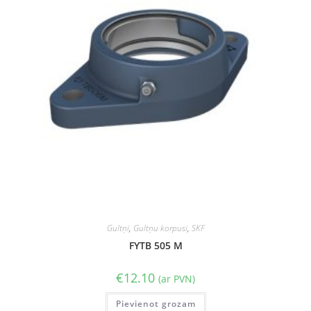
Gultņi
,
Gultņu korpusi
,
SKF
FYTB 505 M
€
12.10
(ar PVN)
Pievienot grozam