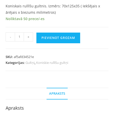
Koniskais rullīšu gultnis. Izmērs: 70x125x35 ( Iekšējais x
ārējais x biezums milimetros)
Noliktavā 50 prece/-es
-
+
PIEVIENOT GROZAM
SKU:
af5afd34521e
Kategorijas:
Gultņi
,
Koniskie rullīšu gultņi
APRAKSTS
Apraksts