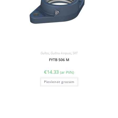
Gultņi
,
Gultņu korpusi
,
SKF
FYTB 506 M
€
14.33
(ar PVN)
Pievienot grozam