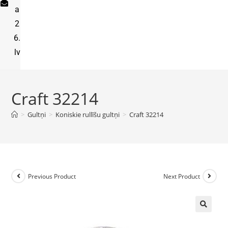
a
2
6.
lv
Craft 32214
>
Gultņi
>
Koniskie rullīšu gultņi
>
Craft 32214
Previous Product
Next Product
🔍