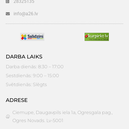
28325135
info@a26.lv
DARBA LAIKS
Darba dienās: 8:30 – 17:00
Sestdienās: 9:00 – 15:00
Svētdienās: Slēgts
ADRESE
Ciemupe, Daugavpils iela 1a, Ogresgala pag.,
Ogres Novads. Lv-5001