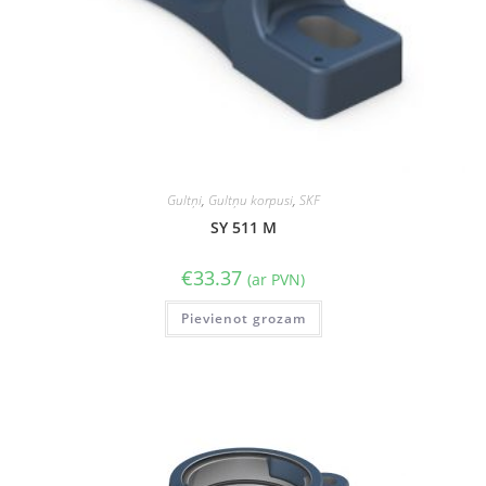
Gultņi
,
Gultņu korpusi
,
SKF
SY 511 M
€
33.37
(ar PVN)
Pievienot grozam