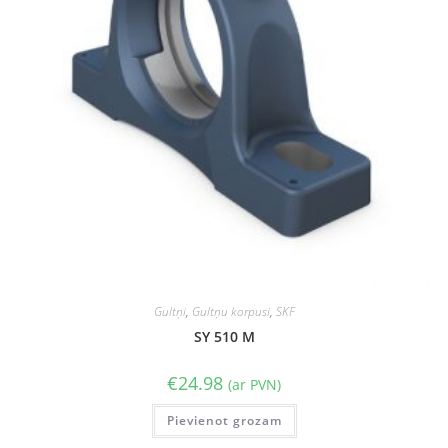
Gultņi
,
Gultņu korpusi
,
SKF
SY 510 M
€
24.98
(ar PVN)
Pievienot grozam