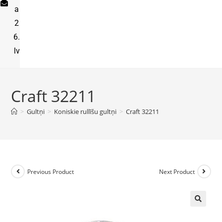
a
2
6.
lv
Craft 32211
>
Gultņi
>
Koniskie rullīšu gultņi
>
Craft 32211
Previous Product
Next Product
🔍