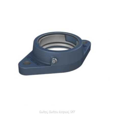
Gultņi
,
Gultņu korpusi
,
SKF