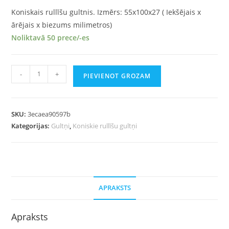
Koniskais rullīšu gultnis. Izmērs: 55x100x27 ( Iekšējais x
ārējais x biezums milimetros)
Noliktavā 50 prece/-es
-
+
PIEVIENOT GROZAM
SKU:
3ecaea90597b
Kategorijas:
Gultņi
,
Koniskie rullīšu gultņi
APRAKSTS
Apraksts