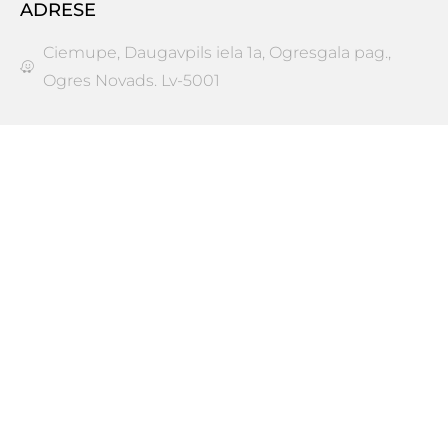
ADRESE
Ciemupe, Daugavpils iela 1a, Ogresgala pag.,
Ogres Novads. Lv-5001