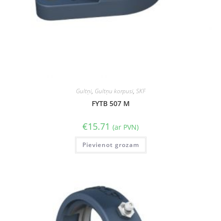
Gultņi
,
Gultņu korpusi
,
SKF
FYTB 507 M
€
15.71
(ar PVN)
Pievienot grozam