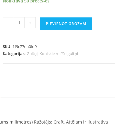
Noliktavā 50 prece/-es
-
+
PIEVIENOT GROZAM
SKU:
1f9c77da0fd9
Kategorijas:
Gultņi
,
Koniskie rullīšu gultņi
zums milimetros) Ražotājs: Craft. Attēlam ir ilustratīva