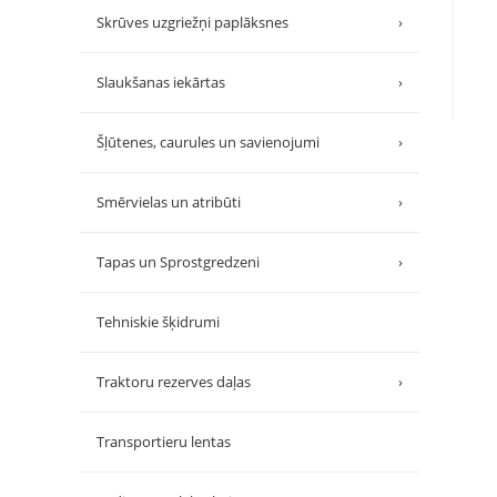
Skrūves uzgriežņi paplāksnes
›
Slaukšanas iekārtas
›
Šļūtenes, caurules un savienojumi
›
Smērvielas un atribūti
›
Tapas un Sprostgredzeni
›
Tehniskie šķidrumi
Traktoru rezerves daļas
›
Transportieru lentas