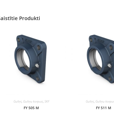
Saistītie Produkti
Gultņi
,
Gultņu korpusi
,
SKF
Gultņi
,
Gultņu korpus
FY 505 M
FY 511 M