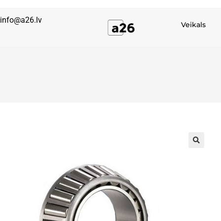
info@a26.lv
Veikals
🔍