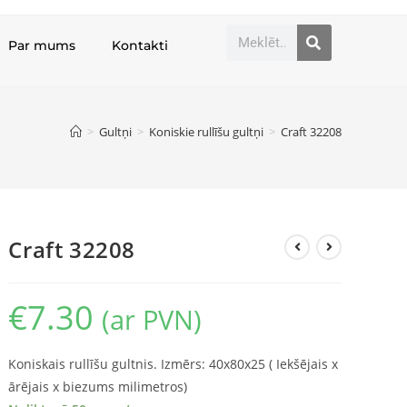
Par mums
Kontakti
>
Gultņi
>
Koniskie rullīšu gultņi
>
Craft 32208
Craft 32208
€
7.30
(ar PVN)
Koniskais rullīšu gultnis. Izmērs: 40x80x25 ( Iekšējais x
ārējais x biezums milimetros)