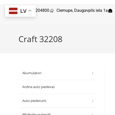
29204800
Ciemupe, Daugavpils iela 1a
LV
Craft 32208
Akumulatori
›
Ardina auto piedevas
Auto piederumi
›
Blīvējošie materiāli
›