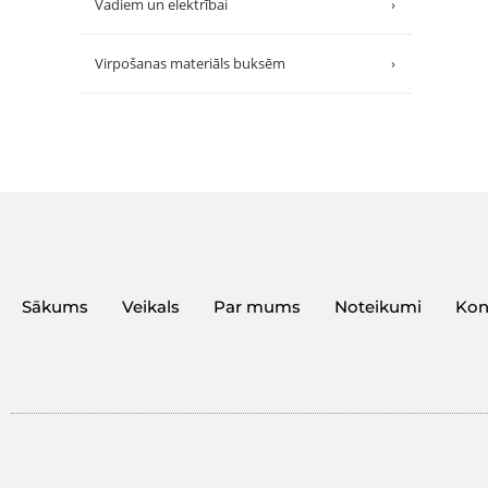
Vadiem un elektrībai
›
Virpošanas materiāls buksēm
›
Sākums
Veikals
Par mums
Noteikumi
Kon