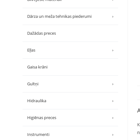
Dārza un meža tehnikas piederumi
›
Dažādas preces
Eļļas
›
Gaisa krāni
Gultņi
›
Hidraulika
›
A
Higiēnas preces
›
K
n
Instrumenti
›