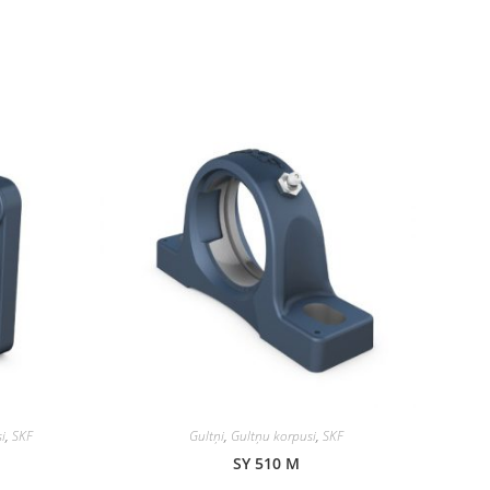
i
,
SKF
Gultņi
,
Gultņu korpusi
,
SKF
SY 510 M