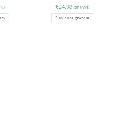
€
24.98
VN)
(ar PVN)
zam
Pievienot grozam