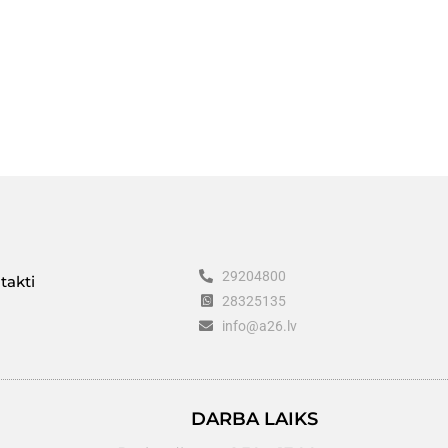
29204800
takti
28325135
info@a26.lv
DARBA LAIKS