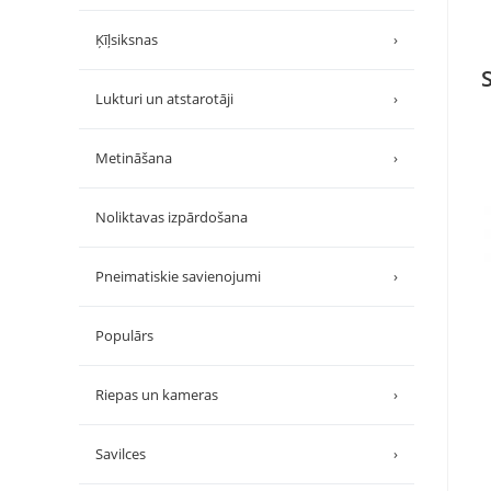
Ķīļsiksnas
›
Lukturi un atstarotāji
›
Metināšana
›
Noliktavas izpārdošana
Pneimatiskie savienojumi
›
Populārs
Riepas un kameras
›
Savilces
›