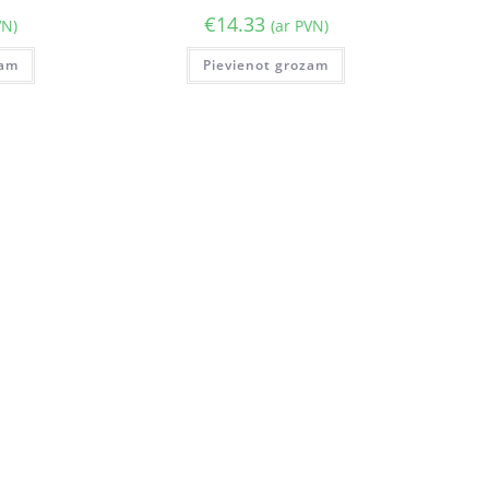
€
14.33
VN)
(ar PVN)
zam
Pievienot grozam