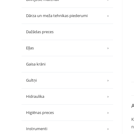
Dārza un meža tehnikas piederumi
›
Dažādas preces
Eļļas
›
Gaisa krāni
Gultņi
›
Hidraulika
›
A
Higiēnas preces
›
K
n
Instrumenti
›