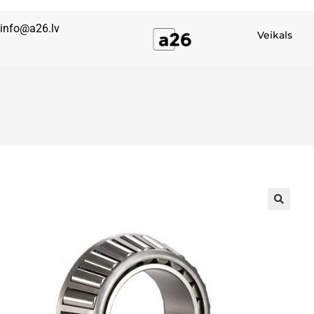
info@a26.lv
Veikals
🔍