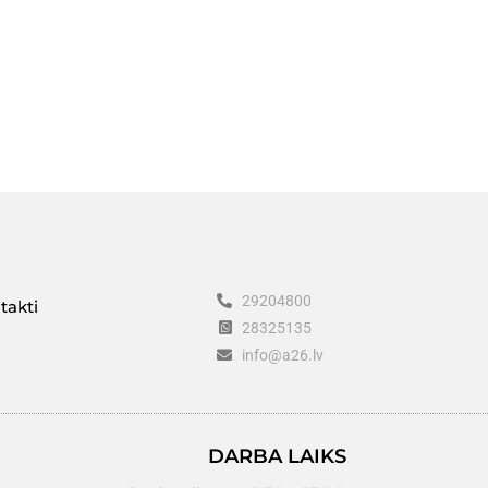
29204800
takti
28325135
info@a26.lv
DARBA LAIKS