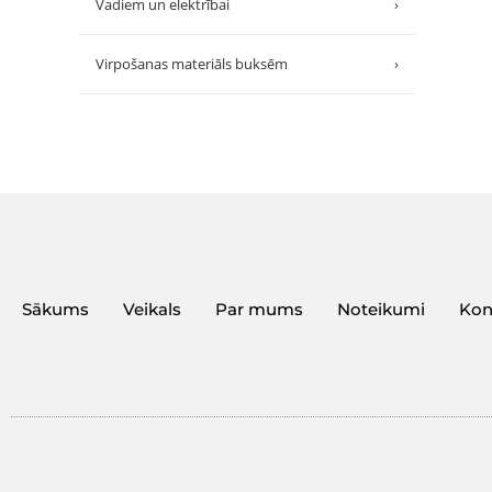
Vadiem un elektrībai
›
Virpošanas materiāls buksēm
›
Sākums
Veikals
Par mums
Noteikumi
Kon