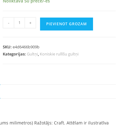
Noliktavā 50 prece/-es
-
+
PIEVIENOT GROZAM
SKU:
e4d6466b909b
Kategorijas:
Gultņi
,
Koniskie rullīšu gultņi
zums milimetros) Ražotājs: Craft. Attēlam ir ilustratīva