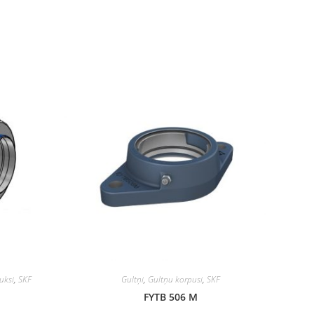
uksi
,
SKF
Gultņi
,
Gultņu korpusi
,
SKF
K
FYTB 506 M