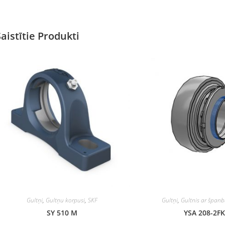
Saistītie Produkti
Gultņi
,
Gultņu korpusi
,
SKF
Gultņi
,
Gultnis ar španb
SY 510 M
YSA 208-2F