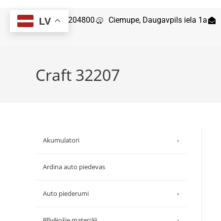
29204800
Ciemupe, Daugavpils iela 1a
LV
Craft 32207
Akumulatori
›
Ardina auto piedevas
Auto piederumi
›
Blīvējošie materiāli
›