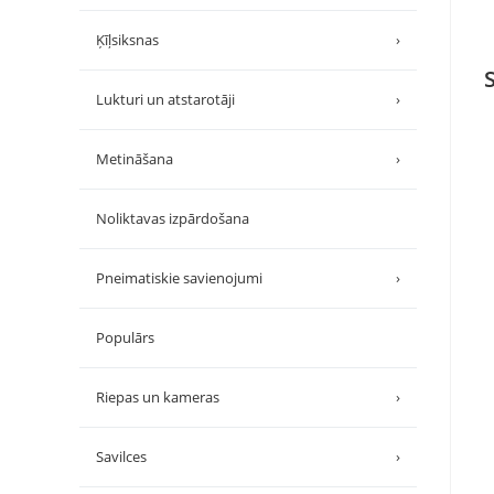
Ķīļsiksnas
›
Lukturi un atstarotāji
›
Metināšana
›
Noliktavas izpārdošana
Pneimatiskie savienojumi
›
Populārs
Riepas un kameras
›
Savilces
›