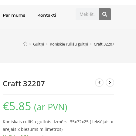
Par mums
Kontakti
>
Gultņi
>
Koniskie rullīšu gultņi
>
Craft 32207
Craft 32207
€
5.85
(ar PVN)
Koniskais rullīšu gultnis. Izmērs: 35x72x25 ( Iekšējais x
ārējais x biezums milimetros)