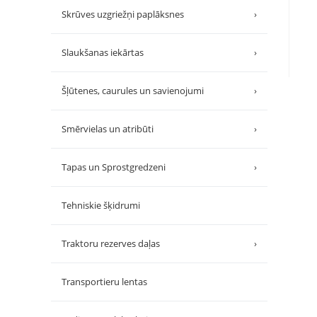
Skrūves uzgriežņi paplāksnes
›
Slaukšanas iekārtas
›
Šļūtenes, caurules un savienojumi
›
Smērvielas un atribūti
›
Tapas un Sprostgredzeni
›
Tehniskie šķidrumi
Traktoru rezerves daļas
›
Transportieru lentas