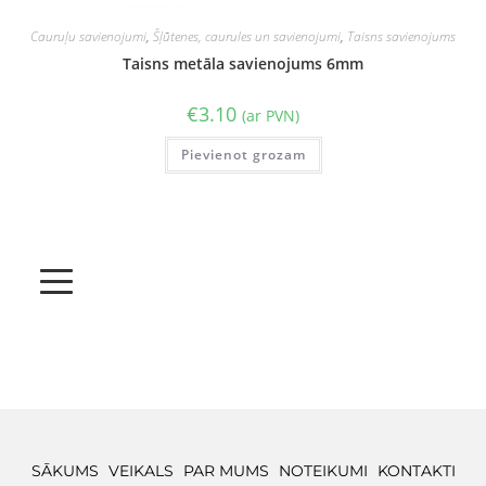
Cauruļu savienojumi
,
Šļūtenes, caurules un savienojumi
,
Taisns savienojums
Taisns metāla savienojums 6mm
€
3.10
(ar PVN)
Pievienot grozam
SĀKUMS
VEIKALS
PAR MUMS
NOTEIKUMI
KONTAKTI