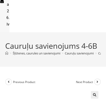
a
2
6.
lv
Cauruļu savienojums 4-6B
>
Šļūtenes, caurules un savienojumi
>
Cauruļu savienojumi
>
Caur
Previous Product
Next Product
🔍