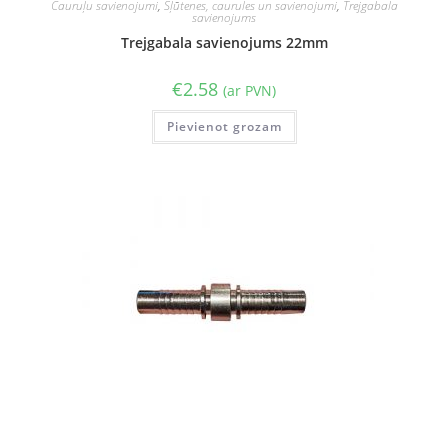
Cauruļu savienojumi
,
Šļūtenes, caurules un savienojumi
,
Trejgabala
savienojums
Trejgabala savienojums 22mm
€
2.58
(ar PVN)
Pievienot grozam