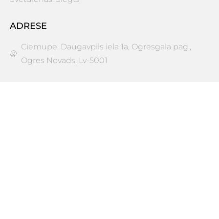
ADRESE
Ciemupe, Daugavpils iela 1a, Ogresgala pag.,
Ogres Novads. Lv-5001