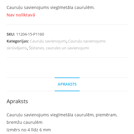
Cauruļu savienojums vieglmetāla caurulēm.
Nav noliktavā
SKU:
11204-15-P1160
Kategorijas:
Cauruļu savienojumi
,
Cauruļu savienojums
skrūvējams
,
Šļūtenes, caurules un savienojumi
APRAKSTS
Apraksts
Cauruļu savienojums vieglmetāla caurulēm, piemēram,
bremžu caurulēm
Izmērs no 4 līdz 6 mm