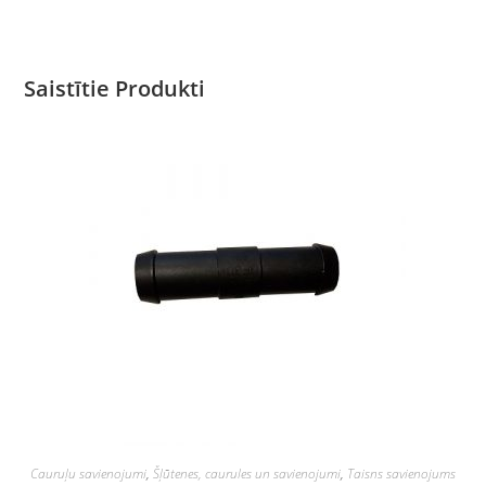
Saistītie Produkti
Cauruļu savienojumi
,
Šļūtenes, caurules un savienojumi
,
Taisns savienojums