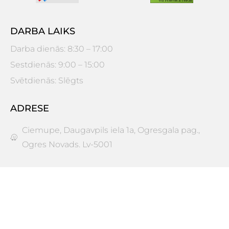
DARBA LAIKS
Darba dienās: 8:30 – 17:00
Sestdienās: 9:00 – 15:00
Svētdienās: Slēgts
ADRESE
Ciemupe, Daugavpils iela 1a, Ogresgala pag.,
Ogres Novads. Lv-5001