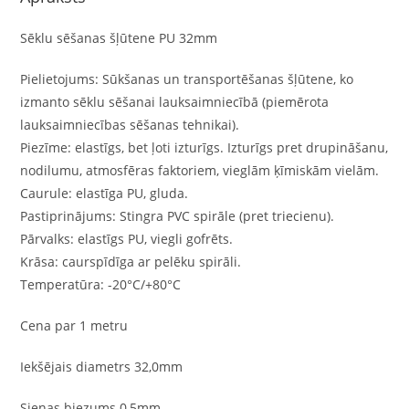
Sēklu sēšanas šļūtene PU 32mm
Pielietojums: Sūkšanas un transportēšanas šļūtene, ko
izmanto sēklu sēšanai lauksaimniecībā (piemērota
lauksaimniecības sēšanas tehnikai).
Piezīme: elastīgs, bet ļoti izturīgs. Izturīgs pret drupināšanu,
nodilumu, atmosfēras faktoriem, vieglām ķīmiskām vielām.
Caurule: elastīga PU, gluda.
Pastiprinājums: Stingra PVC spirāle (pret triecienu).
Pārvalks: elastīgs PU, viegli gofrēts.
Krāsa: caurspīdīga ar pelēku spirāli.
Temperatūra: -20°C/+80°C
Cena par 1 metru
Iekšējais diametrs 32,0mm
Sienas biezums 0,5mm