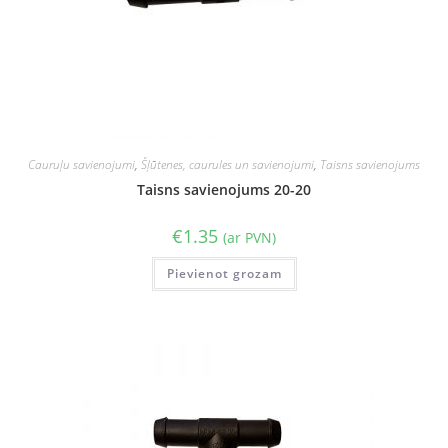
Cauruļu savienojumi
,
Šļūtenes, caurules un savienojumi
,
Taisns savienojums
Taisns savienojums 20-20
€
1.35
(ar PVN)
Pievienot grozam