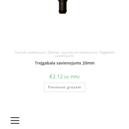
Cauruļu savienojumi
,
Šļūtenes, caurules un savienojumi
,
Trejgabala
savienojums
Trejgabala savienojums 20mm
€
2.12
(ar PVN)
Pievienot grozam