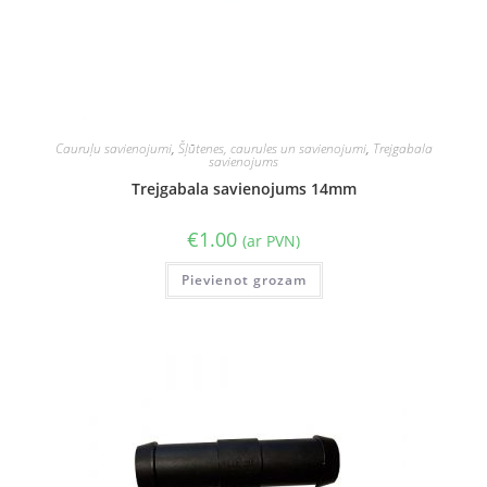
Cauruļu savienojumi
,
Šļūtenes, caurules un savienojumi
,
Trejgabala
savienojums
Trejgabala savienojums 14mm
€
1.00
(ar PVN)
Pievienot grozam