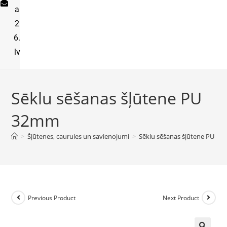
a
2
6.
lv
Sēklu sēšanas šļūtene PU
32mm
>
Šļūtenes, caurules un savienojumi
>
Sēklu sēšanas šļūtene PU 3
Previous Product
Next Product