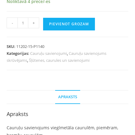
Noliktavā 4 prece/-es
-
+
PIEVIENOT GROZAM
SKU:
11202-15-P1140
Kategorijas:
Cauruļu savienojumi
,
Cauruļu savienojums
skrūvējams
,
Šļūtenes, caurules un savienojumi
APRAKSTS
Apraksts
Cauruļu savienojums vieglmetāla caurulēm, piemēram,