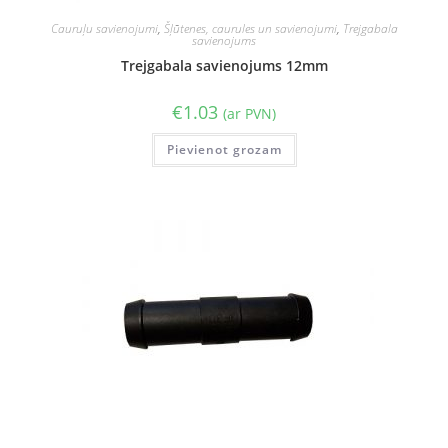
Cauruļu savienojumi
,
Šļūtenes, caurules un savienojumi
,
Trejgabala
savienojums
Trejgabala savienojums 12mm
€
1.03
(ar PVN)
Pievienot grozam