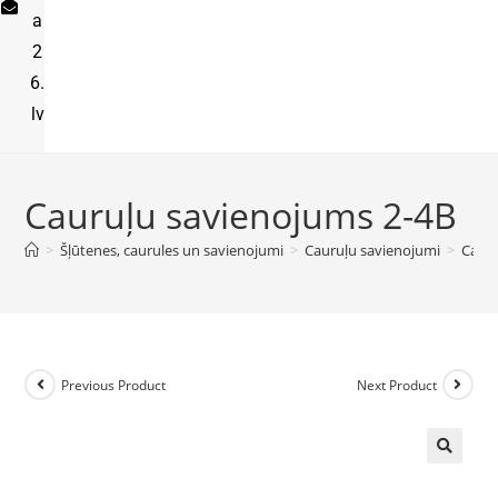
a
2
6.
lv
Cauruļu savienojums 2-4B
>
Šļūtenes, caurules un savienojumi
>
Cauruļu savienojumi
>
Caur
Previous Product
Next Product
🔍