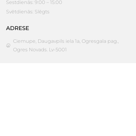
Sestdienās: 9:00 – 15:00
Svētdienās: Slēgts
ADRESE
Ciemupe, Daugavpils iela 1a, Ogresgala pag.,
Ogres Novads. Lv-5001