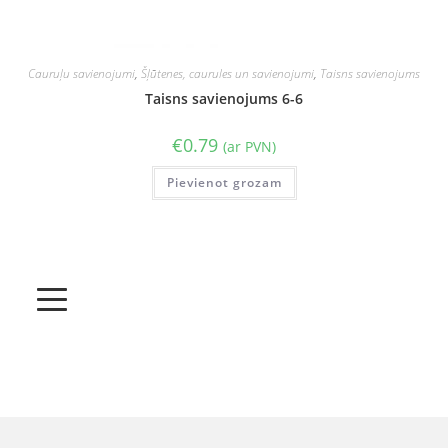
Cauruļu savienojumi
,
Šļūtenes, caurules un savienojumi
,
Taisns savienojums
Taisns savienojums 6-6
€
0.79
(ar PVN)
Pievienot grozam