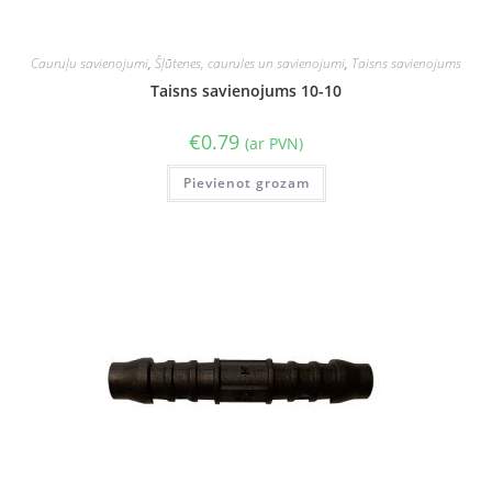
Cauruļu savienojumi
,
Šļūtenes, caurules un savienojumi
,
Taisns savienojums
Taisns savienojums 10-10
€
0.79
(ar PVN)
Pievienot grozam