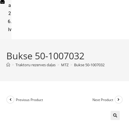
a
2
6.
lv
Bukse 50-1007032
>
Traktoru rezerves daļas
>
MTZ
>
Bukse 50-1007032
Previous Product
Next Product
🔍