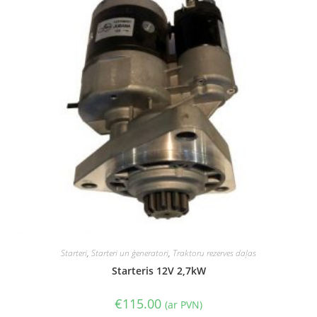
Starteri
,
Starteri un ģeneratori
,
Traktoru rezerves daļas
Starteris 12V 2,7kW
€
115.00
(ar PVN)