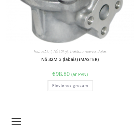
Hidrosūkņi
,
NŠ Sūkņi
,
Traktoru rezerves daļas
NŠ 32M-3 (labais) (MASTER)
€
98.80
(ar PVN)
Pievienot grozam