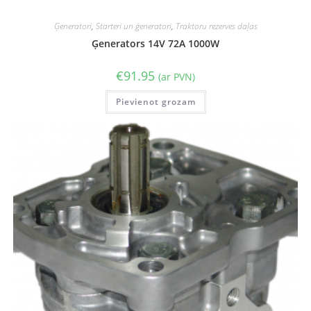
Ģeneratori
,
Starteri un ģeneratori
,
Traktoru rezerves daļas
Ģenerators 14V 72A 1000W
€
91.95
(ar PVN)
Pievienot grozam