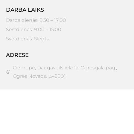
DARBA LAIKS
Darba dienās: 8:30 – 17:00
Sestdienās: 9:00 – 15:00
Svētdienās: Slēgts
ADRESE
Ciemupe, Daugavpils iela 1a, Ogresgala pag.,
Ogres Novads. Lv-5001