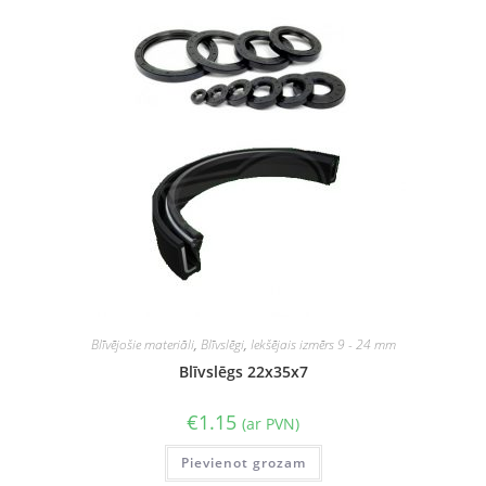
Blīvējošie materiāli
,
Blīvslēgi
,
Iekšējais izmērs 9 - 24 mm
Blīvslēgs 22x35x7
€
1.15
(ar PVN)
Pievienot grozam