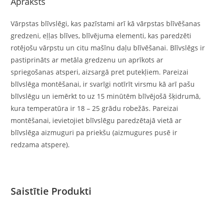
Apraksts
Vārpstas blīvslēgi, kas pazīstami arī kā vārpstas blīvēšanas
gredzeni, eļļas blīves, blīvējuma elementi, kas paredzēti
rotējošu vārpstu un citu mašīnu daļu blīvēšanai. Blīvslēgs ir
pastiprināts ar metāla gredzenu un aprīkots ar
spriegošanas atsperi, aizsargā pret putekļiem. Pareizai
blīvslēga montēšanai, ir svarīgi notīrīt virsmu kā arī pašu
blīvslēgu un iemērkt to uz 15 minūtēm blīvējošā šķidrumā,
kura temperatūra ir 18 – 25 grādu robežās. Pareizai
montēšanai, ievietojiet blīvslēgu paredzētajā vietā ar
blīvslēga aizmuguri pa priekšu (aizmugures pusē ir
redzama atspere).
Saistītie Produkti