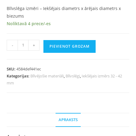
Blīvslēga izmēri – Iekšējais diametrs x ārējais diametrs x
biezums
Noliktavā 4 prece/-es
-
+
PIEVIENOT GROZAM
SKU:
4584def441ec
Kategorijas:
Blīvējošie materiāli
,
Blīvslēgi
,
Iekšējais izmērs 32 - 42
mm
APRAKSTS