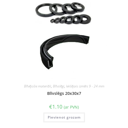
Blīvējošie materiāli
,
Blīvslēgi
,
Iekšējais izmērs 9 - 24 mm
Blīvslēgs 20x30x7
€
1.10
(ar PVN)
Pievienot grozam