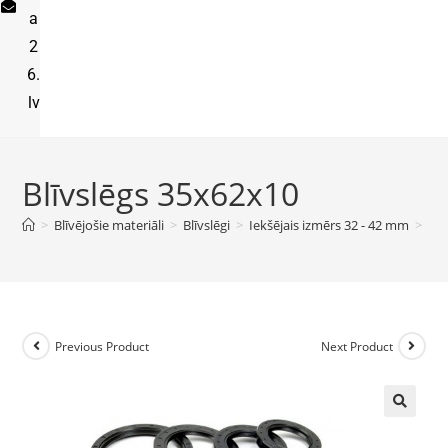
a
2
6.
lv
Blīvslēgs 35x62x10
>
Blīvējošie materiāli
>
Blīvslēgi
>
Iekšējais izmērs 32 - 42 mm
>
Blī
Previous Product
Next Product
🔍