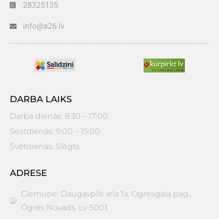
28325135
info@a26.lv
DARBA LAIKS
Darba dienās: 8:30 – 17:00
Sestdienās: 9:00 – 15:00
Svētdienās: Slēgts
ADRESE
Ciemupe, Daugavpils iela 1a, Ogresgala pag.,
Ogres Novads. Lv-5001