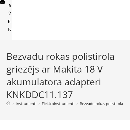
a
2
6.
lv
Bezvadu rokas polistirola
griezējs ar Makita 18 V
akumulatora adapteri
KNKDDC11.137
>
Instrumenti
>
Elektroinstrumenti
>
Bezvadu rokas polistirola gr