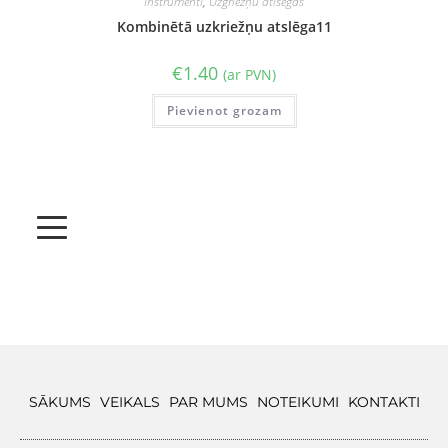
Instrumenti
,
Uzgriežņu atlsēgas
Kombinētā uzkriežņu atslēga11
€
1.40
(ar PVN)
Pievienot grozam
SĀKUMS
VEIKALS
PAR MUMS
NOTEIKUMI
KONTAKTI