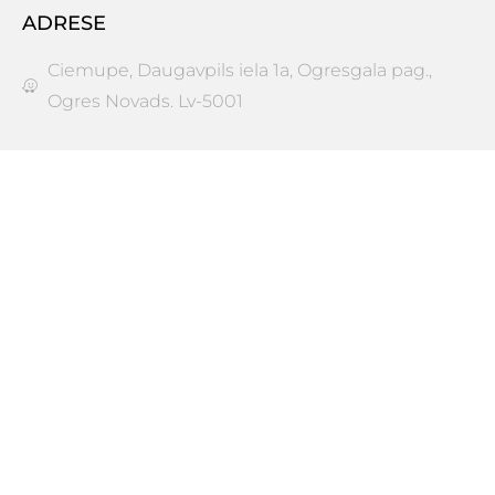
ADRESE
Ciemupe, Daugavpils iela 1a, Ogresgala pag.,
Ogres Novads. Lv-5001