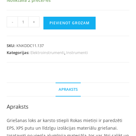
Noliktavā 2 prece/-es
-
+
PIEVIENOT GROZAM
SKU:
KNKDDC11.137
Kategorijas:
Elektroinstrumenti
,
Instrumenti
APRAKSTS
Apraksts
Griešanas loks ar karsto stiepli Rokas mietiņi ir paredzēti
EPS, XPS putu un līdzīgu izolācijas materiālu griešanai.
Izgatavoti no viegla alumīnija materiāla, tos var ātri salikt un