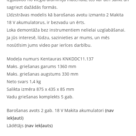
sagriezt dažādās formās.
Līdzstrāvas modelis kā barošanas avotu izmanto 2 Makita
18 V akumulatorus, ir bezvadu un ērts.
Loka demontāža bez instrumentiem nelielai uzglabāšanai.
Ja jūs interesē, lūdzu, sazinieties ar mums, un mēs
nosūtīsim jums video par ierīces darbību.
Modeļa numurs Kentauras KNKDDC11.137
Maks. griešanas garums 1360 mm
Maks. griešanas augstums 330 mm
Neto svars 1,4 kg
Salikta izmēra 875 x 435 x 85 mm
Vadu griešanas komplekts 5 gab.
Barošanas
avots 2 gab. 18 V Makita akumulatori
(nav
iekļauti)
Lādētājs
(nav iekļauts)