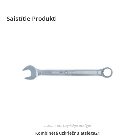
Saistītie Produkti
Instrumenti
,
Uzgriežņu atlsēgas
Kombinētā uzkriežņu atslēga21