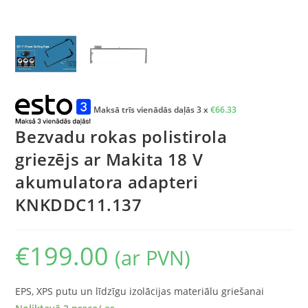
Maksā trīs vienādās daļās 3 x
€
66.33
Bezvadu rokas polistirola
griezējs ar Makita 18 V
akumulatora adapteri
KNKDDC11.137
€
199.00
(ar PVN)
EPS, XPS putu un līdzīgu izolācijas materiālu griešanai