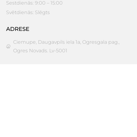
Sestdienās: 9:00 – 15:00
Svētdienās: Slēgts
ADRESE
Ciemupe, Daugavpils iela 1a, Ogresgala pag.,
Ogres Novads. Lv-5001