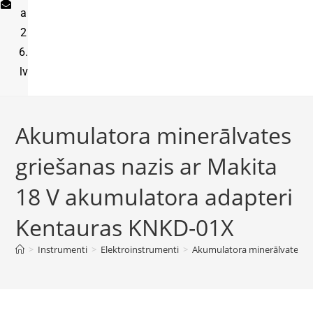
a
2
6.
lv
Akumulatora minerālvates
griešanas nazis ar Makita
18 V akumulatora adapteri
Kentauras KNKD-01X
>
Instrumenti
>
Elektroinstrumenti
>
Akumulatora minerālvates gr