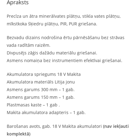
Apraksts
Precīza un ātra minerālvates plātņu, stikla vates plātņu,
mīkstkoka šķiedru plātņu, PIR, PUR griešana.
Bezvadu dizains nodrošina ērtu pārnēsāšanu bez strāvas
vada radītām raizēm.
Divpusējs zāģis dažādu materiālu griešanai.
Asmens nomaiņa bez instrumentiem efektīvai griešanai.
Akumulatora spriegums 18 V Makita
Akumulatora materiāls Litija jonu
Asmens garums 300 mm – 1 gab.
Asmens garums 150 mm – 1 gab.
Plastmasas kaste – 1 gab .
Makita akumulatora adapteris – 1 gab.
Barošanas avots, gab. 18 V Makita akumulatori
(nav iekļauti
komplektā)