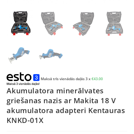
Maksā trīs vienādās daļās 3 x
€
43.00
Akumulatora minerālvates
griešanas nazis ar Makita 18 V
akumulatora adapteri Kentauras
KNKD-01X