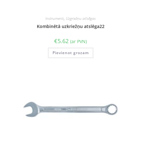
Instrumenti
,
Uzgriežņu atlsēgas
Kombinētā uzkriežņu atslēga22
€
5.62
(ar PVN)
Pievienot grozam