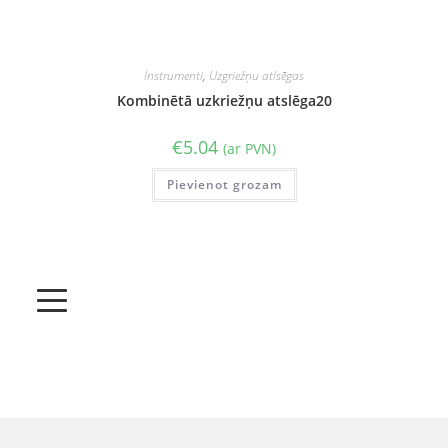
Instrumenti
,
Uzgriežņu atlsēgas
Kombinētā uzkriežņu atslēga20
€
5.04
(ar PVN)
Pievienot grozam