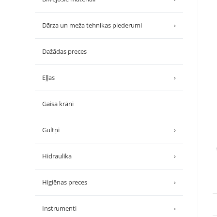
Dārza un meža tehnikas piederumi
›
Dažādas preces
Eļļas
›
Gaisa krāni
Gultņi
›
Hidraulika
›
Higiēnas preces
›
Instrumenti
›