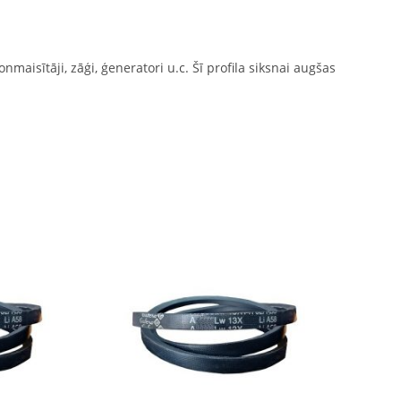
nmaisītāji, zāģi, ģeneratori u.c. Šī profila siksnai augšas