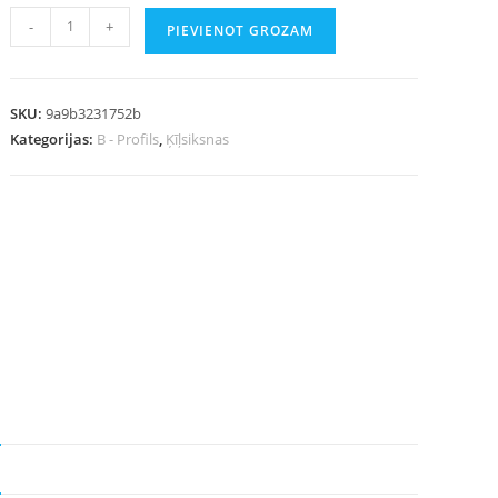
-
+
PIEVIENOT GROZAM
SKU:
9a9b3231752b
Kategorijas:
B - Profils
,
Ķīļsiksnas