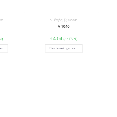
nas
A - Profils
,
Ķīļsiksnas
A 1040
€
4.04
N)
(ar PVN)
zam
Pievienot grozam