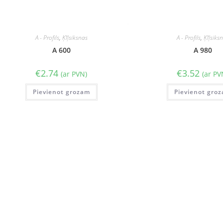
A - Profils
,
Ķīļsiksnas
A - Profils
,
Ķīļsiks
A 600
A 980
€
2.74
€
3.52
(ar PVN)
(ar PV
Pievienot grozam
Pievienot gro