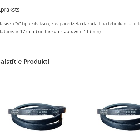
praksts
lasiskā “V” tipa ķīļsiksna, kas paredzēta dažāda tipa tehnikām – beto
latums ir 17 (mm) un biezums aptuveni 11 (mm)
Saistītie Produkti