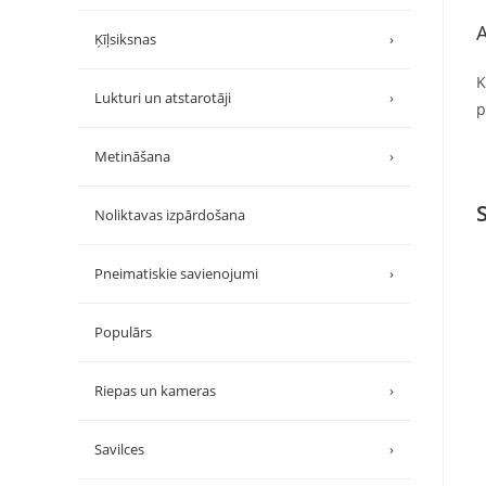
A
Ķīļsiksnas
›
K
Lukturi un atstarotāji
›
p
Metināšana
›
Noliktavas izpārdošana
Pneimatiskie savienojumi
›
Populārs
Riepas un kameras
›
Savilces
›