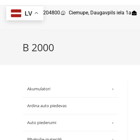
29204800
Ciemupe, Daugavpils iela 1a
LV
B 2000
Akumulatori
›
Ardina auto piedevas
Auto piederumi
›
Blīvējošie materiāli
›