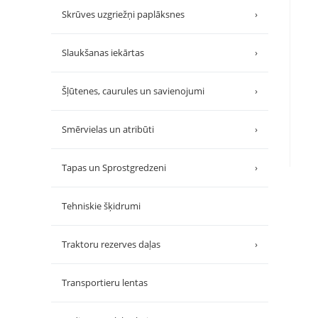
Skrūves uzgriežņi paplāksnes
›
Slaukšanas iekārtas
›
Šļūtenes, caurules un savienojumi
›
Smērvielas un atribūti
›
Tapas un Sprostgredzeni
›
Tehniskie šķidrumi
Traktoru rezerves daļas
›
Transportieru lentas