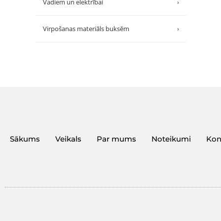
Vadiem un elektrībai
›
Virpošanas materiāls buksēm
›
Sākums
Veikals
Par mums
Noteikumi
Kon