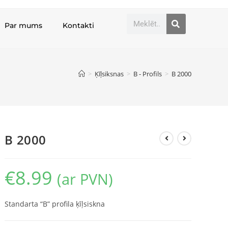
Par mums
Kontakti
>
Ķīļsiksnas
>
B - Profils
>
B 2000
B 2000
€
8.99
(ar PVN)
Standarta “B” profila ķīļsiskna