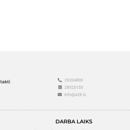
29204800
takti
28325135
info@a26.lv
DARBA LAIKS