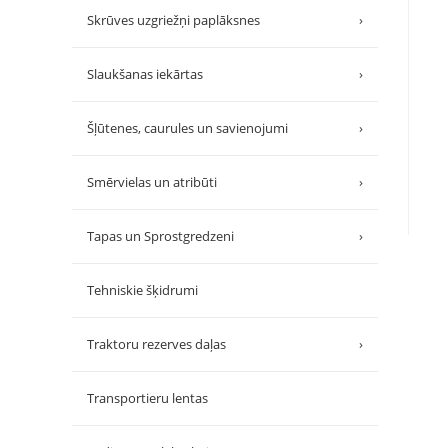
Skrūves uzgriežņi paplāksnes
›
Slaukšanas iekārtas
›
Šļūtenes, caurules un savienojumi
›
Smērvielas un atribūti
›
Tapas un Sprostgredzeni
›
Tehniskie šķidrumi
Traktoru rezerves daļas
›
Transportieru lentas