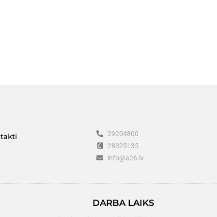
29204800
takti
28325135
info@a26.lv
DARBA LAIKS