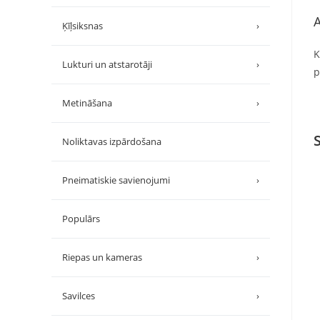
A
Ķīļsiksnas
›
K
Lukturi un atstarotāji
›
p
Metināšana
›
Noliktavas izpārdošana
Pneimatiskie savienojumi
›
Populārs
Riepas un kameras
›
Savilces
›