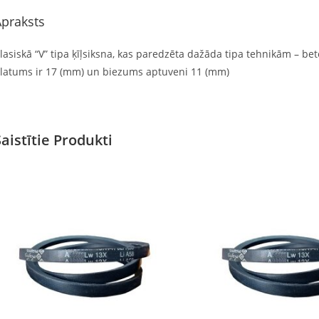
praksts
lasiskā “V” tipa ķīļsiksna, kas paredzēta dažāda tipa tehnikām – beto
latums ir 17 (mm) un biezums aptuveni 11 (mm)
Saistītie Produkti