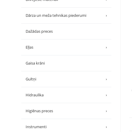
Dārza un meža tehnikas piederumi
›
Dažādas preces
Eļļas
›
Gaisa krāni
Gultņi
›
Hidraulika
›
Higiēnas preces
›
Instrumenti
›