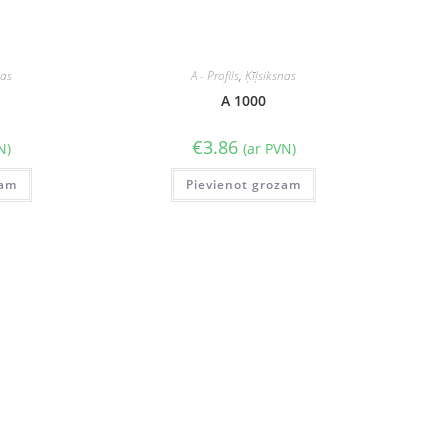
nas
A - Profils
,
Ķīļsiksnas
A 1000
€
3.86
N)
(ar PVN)
zam
Pievienot grozam