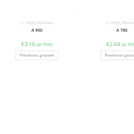
A - Profils
,
Ķīļsiksnas
A - Profils
,
Ķīļsiks
A 900
A 780
€
3.16
€
2.64
(ar PVN)
(ar PV
Pievienot grozam
Pievienot gro