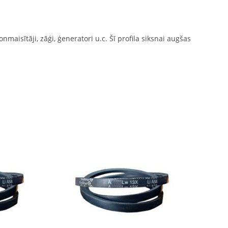
nmaisītāji, zāģi, ģeneratori u.c. Šī profila siksnai augšas