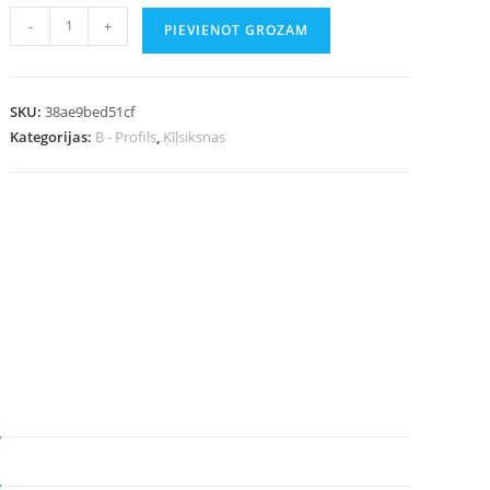
-
+
PIEVIENOT GROZAM
SKU:
38ae9bed51cf
Kategorijas:
B - Profils
,
Ķīļsiksnas