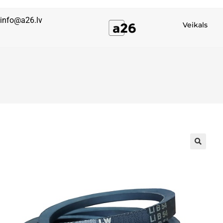
info@a26.lv
Veikals
🔍