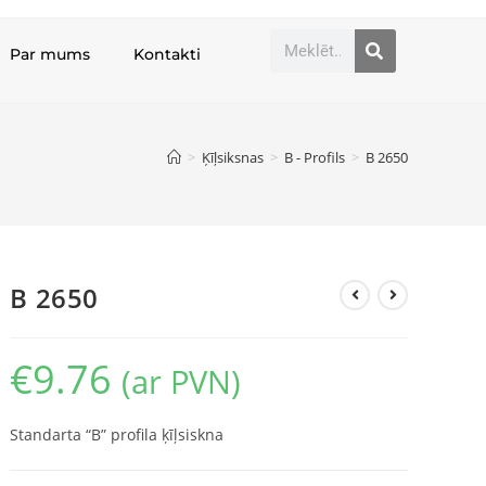
Par mums
Kontakti
>
Ķīļsiksnas
>
B - Profils
>
B 2650
B 2650
€
9.76
(ar PVN)
Standarta “B” profila ķīļsiskna