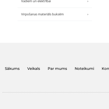
Vadiem un elektrībai
›
Virpošanas materiāls buksēm
›
Sākums
Veikals
Par mums
Noteikumi
Kon