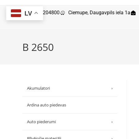
29204800
Ciemupe, Daugavpils iela 1a
LV
B 2650
Akumulatori
›
Ardina auto piedevas
Auto piederumi
›
Blīvējošie materiāli
›