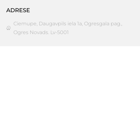
ADRESE
Ciemupe, Daugavpils iela 1a, Ogresgala pag.,
Ogres Novads. Lv-5001