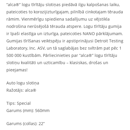
“alca®” logu tīrītāju slotiņas piedāvā ilgu kalpošanas laiku,
pateicoties to korozijizturīgajam, pilnībā cinkotajam tērauda
rāmim. Vienmērīgu spiediena sadalījumu uz vējstikla
nodrošina nerūsējošā tērauda atspere. Logu tīrītāju gumija
ir īpaši elastīga un izturīga, pateicoties NANO pārklājumam.
Gumijas tīrīšanas veiktspēju ir apstiprinājusi Detroit Testing
Laboratory, Inc. ASV, un tā saglabājas bez svītrām pat pēc 1
500 000 kustībām. Pārliecinieties par “alca®” logu tīrītāju
slotiņu kvalitāti un uzticamību – klasiskas, drošas un
pieejamas!
Auto logu slotiņa
Ražotājs: alca®
Tips: Special
Garums (mm): 560mm
Garums (collas): 22”