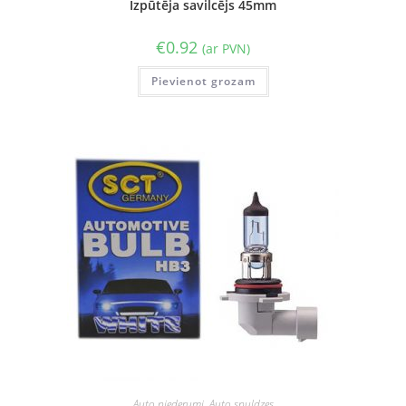
Izpūtēja savilcējs 45mm
€
0.92
(ar PVN)
Pievienot grozam
Auto piederumi
,
Auto spuldzes