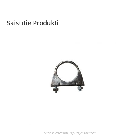
Saistītie Produkti
Auto piederumi
,
Izpūtēja savilcēji