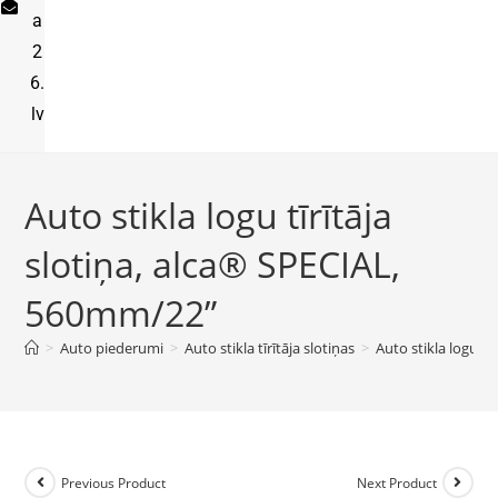
a
2
6.
lv
Auto stikla logu tīrītāja
slotiņa, alca® SPECIAL,
560mm/22”
>
Auto piederumi
>
Auto stikla tīrītāja slotiņas
>
Auto stikla logu t
Previous Product
Next Product