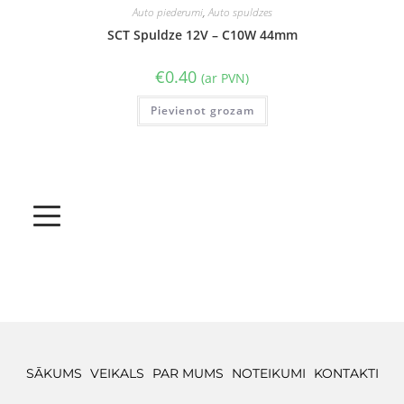
Auto piederumi
,
Auto spuldzes
SCT Spuldze 12V – C10W 44mm
€
0.40
(ar PVN)
Pievienot grozam
SĀKUMS
VEIKALS
PAR MUMS
NOTEIKUMI
KONTAKTI