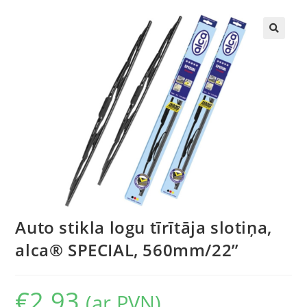
🔍
Auto stikla logu tīrītāja slotiņa,
alca® SPECIAL, 560mm/22”
€
2.93
(ar PVN)