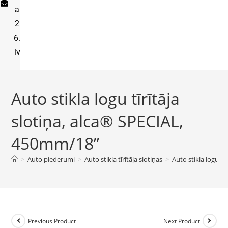
a
2
6.
lv
Auto stikla logu tīrītāja
slotiņa, alca® SPECIAL,
450mm/18”
>
Auto piederumi
>
Auto stikla tīrītāja slotiņas
>
Auto stikla logu t
Previous Product
Next Product