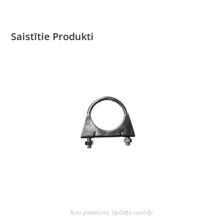
Saistītie Produkti
Auto piederumi
,
Izpūtēja savilcēji