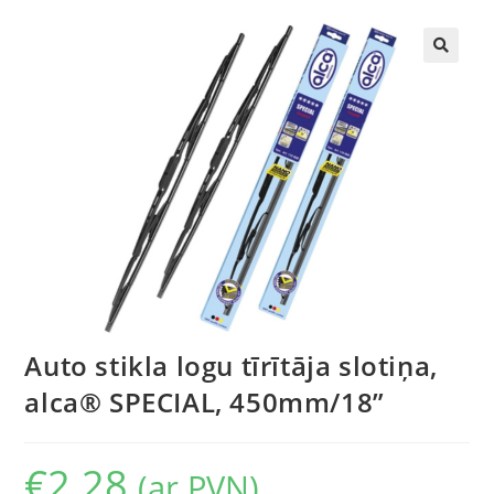
🔍
Auto stikla logu tīrītāja slotiņa,
alca® SPECIAL, 450mm/18”
€
2.28
(ar PVN)