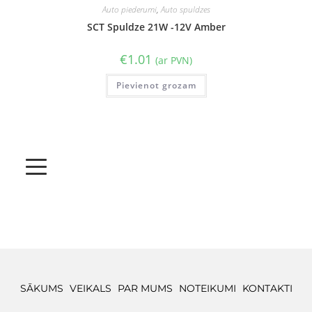
Auto piederumi
,
Auto spuldzes
SCT Spuldze 21W -12V Amber
€
1.01
(ar PVN)
Pievienot grozam
SĀKUMS
VEIKALS
PAR MUMS
NOTEIKUMI
KONTAKTI