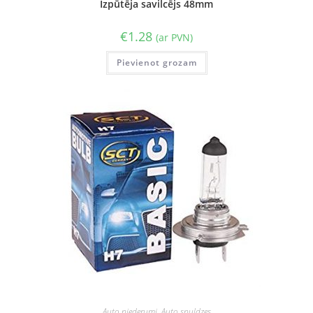
Izpūtēja savilcējs 48mm
€
1.28
(ar PVN)
Pievienot grozam
Auto piederumi
,
Auto spuldzes