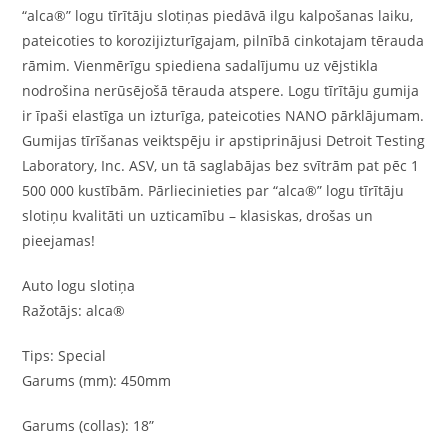
“alca®” logu tīrītāju slotiņas piedāvā ilgu kalpošanas laiku,
pateicoties to korozijizturīgajam, pilnībā cinkotajam tērauda
rāmim. Vienmērīgu spiediena sadalījumu uz vējstikla
nodrošina nerūsējošā tērauda atspere. Logu tīrītāju gumija
ir īpaši elastīga un izturīga, pateicoties NANO pārklājumam.
Gumijas tīrīšanas veiktspēju ir apstiprinājusi Detroit Testing
Laboratory, Inc. ASV, un tā saglabājas bez svītrām pat pēc 1
500 000 kustībām. Pārliecinieties par “alca®” logu tīrītāju
slotiņu kvalitāti un uzticamību – klasiskas, drošas un
pieejamas!
Auto logu slotiņa
Ražotājs: alca®
Tips: Special
Garums (mm): 450mm
Garums (collas): 18”