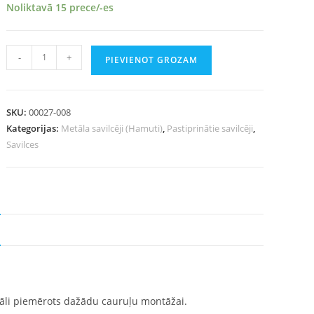
Noliktavā 15 prece/-es
-
+
PIEVIENOT GROZAM
SKU:
00027-008
Kategorijas:
Metāla savilcēji (Hamuti)
,
Pastiprinātie savilcēji
,
Savilces
Ideāli piemērots dažādu cauruļu montāžai.