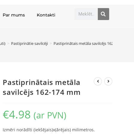
Par mums
Kontakti
uti)
>
Pastiprinātie savilcēji
>
Pastiprinātais metāla savilcējs 162-174 mm
Pastiprinātais metāla
savilcējs 162-174 mm
€
4.98
(ar PVN)
Izmēri norādīti (iekšējais)x(ārējais) milimetros.