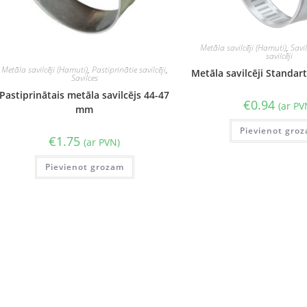
Metāla savilcēji (Hamuti)
,
Savi
savilcēji
Metāla savilcēji (Hamuti)
,
Pastiprinātie savilcēji
,
Metāla savilcēji Standa
Savilces
Pastiprinātais metāla savilcējs 44-47
€
0.94
(ar PV
mm
Pievienot gro
€
1.75
(ar PVN)
Pievienot grozam