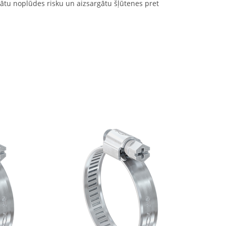
nātu noplūdes risku un aizsargātu šļūtenes pret