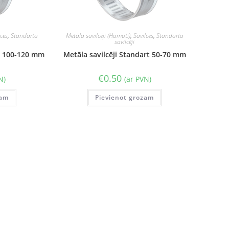
lces
,
Standarta
Metāla savilcēji (Hamuti)
,
Savilces
,
Standarta
savilcēji
rt 100-120 mm
Metāla savilcēji Standart 50-70 mm
€
0.50
N)
(ar PVN)
zam
Pievienot grozam