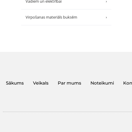
Vadiem un elektrībai
›
Virpošanas materiāls buksēm
›
Sākums
Veikals
Par mums
Noteikumi
Kon