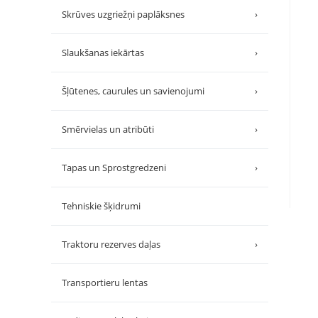
Skrūves uzgriežņi paplāksnes
›
Slaukšanas iekārtas
›
Šļūtenes, caurules un savienojumi
›
Smērvielas un atribūti
›
Tapas un Sprostgredzeni
›
Tehniskie šķidrumi
Traktoru rezerves daļas
›
Transportieru lentas