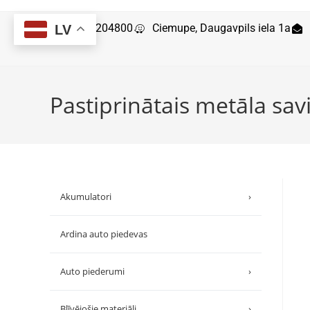
29204800
Ciemupe, Daugavpils iela 1a
LV
Pastiprinātais metāla sa
Akumulatori
›
Ardina auto piedevas
Auto piederumi
›
Blīvējošie materiāli
›