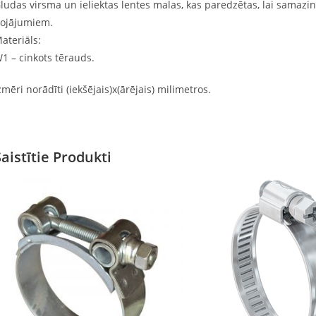
ludas virsma un ieliektas lentes malas, kas paredzētas, lai samazi
ojājumiem.
ateriāls:
1 – cinkots tērauds.
zmēri norādīti (iekšējais)x(ārējais) milimetros.
Saistītie Produkti