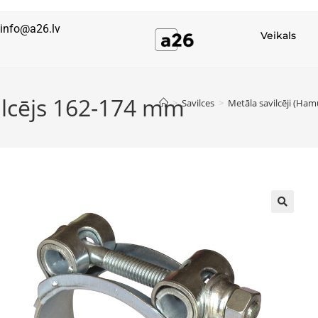
info@a26.lv
Veikals
vilcējs 162-174 mm
>
Savilces
>
Metāla savilcēji (Ham
🔍