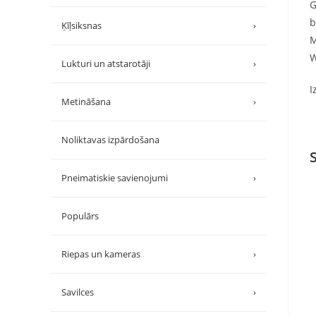
G
b
Ķīļsiksnas
›
M
W
Lukturi un atstarotāji
›
I
Metināšana
›
Noliktavas izpārdošana
Pneimatiskie savienojumi
›
Populārs
Riepas un kameras
›
Savilces
›