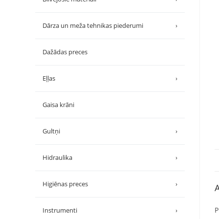
Dārza un meža tehnikas piederumi
›
Dažādas preces
Eļļas
›
Gaisa krāni
Gultņi
›
Hidraulika
›
Higiēnas preces
›
A
P
Instrumenti
›