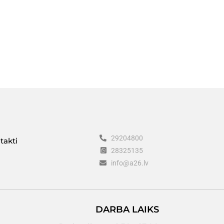
29204800
takti
28325135
info@a26.lv
DARBA LAIKS